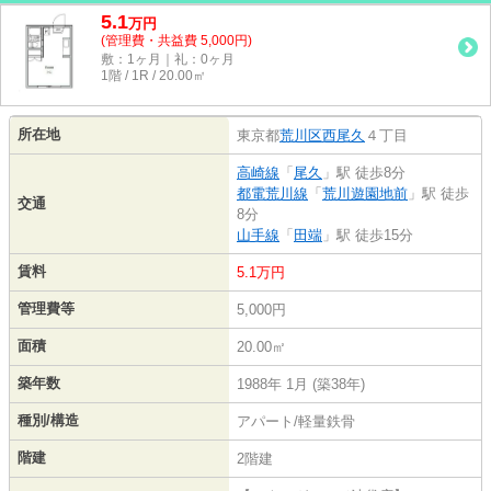
5.1
万
円
(管理費・共益費 5,000円)
敷：1ヶ月｜礼：0ヶ月
1階 / 1R / 20.00㎡
所在地
東京都
荒川区
西尾久
４丁目
高崎線
「
尾久
」駅 徒歩8分
都電荒川線
「
荒川遊園地前
」駅 徒歩
交通
8分
山手線
「
田端
」駅 徒歩15分
賃料
5.1万円
管理費等
5,000円
面積
20.00㎡
築年数
1988年 1月 (築38年)
種別/構造
アパート/軽量鉄骨
階建
2階建