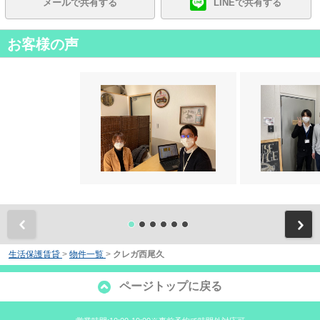
メールで共有する
LINEで共有する
お客様の声
前
生活保護賃貸
>
物件一覧
>
クレガ西尾久
ページトップに戻る