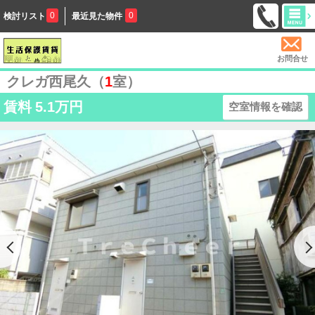
0
0
検討リスト
最近見た物件
お問合せ
クレガ西尾久（
1
室）
賃料
5.1万円
空室情報を確認