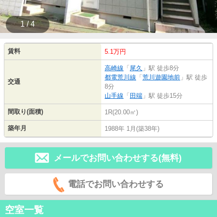
1 / 4
賃料
5.1万円
高崎線
「
尾久
」駅 徒歩8分
都電荒川線
「
荒川遊園地前
」駅 徒歩
交通
8分
山手線
「
田端
」駅 徒歩15分
間取り(面積)
1R(20.00㎡)
築年月
1988年 1月(築38年)
メールでお問い合わせする(無料)
電話でお問い合わせする
空室一覧