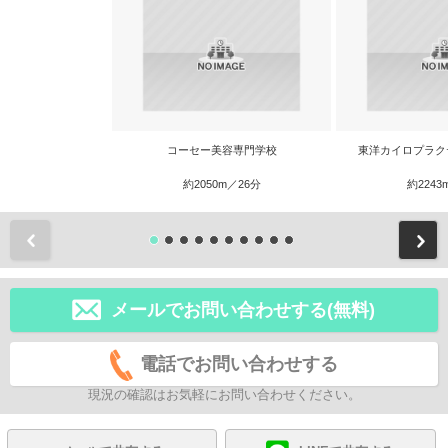
コーセー美容専門学校
東洋カイロプラク
約2050m／26分
約2243
前
メールでお問い合わせする(無料)
電話でお問い合わせする
現況の確認はお気軽にお問い合わせください。