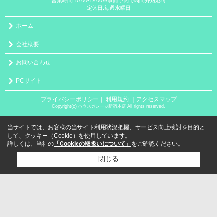
営業時間:10:00-19:00※事前予約で時間外対応可
定休日:毎週水曜日
ホーム
会社概要
お問い合わせ
PCサイト
プライバシーポリシー
利用規約
｜アクセスマップ
｜
Copyright(c) ハウスガレージ新宿本店 All rights reserved.
当サイトでは、お客様の当サイト利用状況把握、サービス向上検討を目的と
して、クッキー（Cookie）を使用しています。
詳しくは、当社の
「Cookieの取扱いについて」
をご確認ください。
閉じる