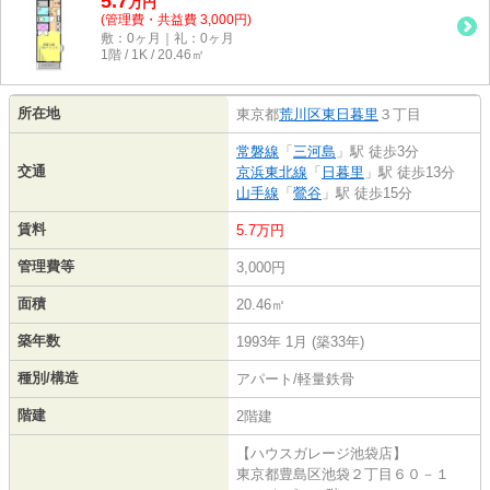
5.7
万
円
(管理費・共益費 3,000円)
敷：0ヶ月｜礼：0ヶ月
1階 / 1K / 20.46㎡
所在地
東京都
荒川区
東日暮里
３丁目
常磐線
「
三河島
」駅 徒歩3分
交通
京浜東北線
「
日暮里
」駅 徒歩13分
山手線
「
鶯谷
」駅 徒歩15分
賃料
5.7万円
管理費等
3,000円
面積
20.46㎡
築年数
1993年 1月 (築33年)
種別/構造
アパート/軽量鉄骨
階建
2階建
【ハウスガレージ池袋店】
東京都豊島区池袋２丁目６０－１