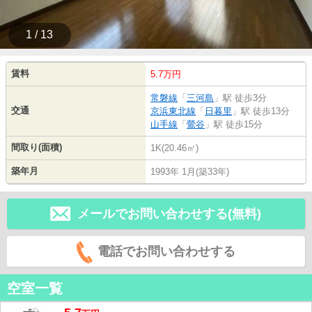
1 / 13
賃料
5.7万円
常磐線
「
三河島
」駅 徒歩3分
交通
京浜東北線
「
日暮里
」駅 徒歩13分
山手線
「
鶯谷
」駅 徒歩15分
間取り(面積)
1K(20.46㎡)
築年月
1993年 1月(築33年)
メールでお問い合わせする(無料)
電話でお問い合わせする
空室一覧