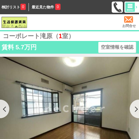
0
0
検討リスト
最近見た物件
お問合せ
コーポレート滝原（
1
室）
賃料
5.7万円
空室情報を確認