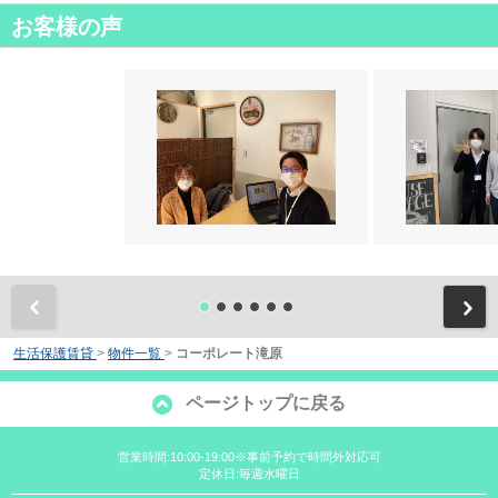
お客様の声
前
生活保護賃貸
>
物件一覧
>
コーポレート滝原
ページトップに戻る
営業時間:10:00-19:00※事前予約で時間外対応可
定休日:毎週水曜日