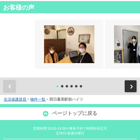
お客様の声
前
生活保護賃貸
>
物件一覧
>
西日暮里駅前ハイツ
ページトップに戻る
営業時間:10:00-19:00※事前予約で時間外対応可
定休日:毎週水曜日