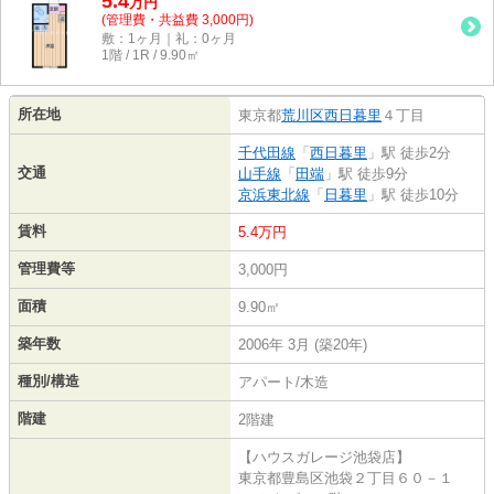
5.4
万
円
(管理費・共益費 3,000円)
敷：1ヶ月｜礼：0ヶ月
1階 / 1R / 9.90㎡
所在地
東京都
荒川区
西日暮里
４丁目
千代田線
「
西日暮里
」駅 徒歩2分
交通
山手線
「
田端
」駅 徒歩9分
京浜東北線
「
日暮里
」駅 徒歩10分
賃料
5.4万円
管理費等
3,000円
面積
9.90㎡
築年数
2006年 3月 (築20年)
種別/構造
アパート/木造
階建
2階建
【ハウスガレージ池袋店】
東京都豊島区池袋２丁目６０－１