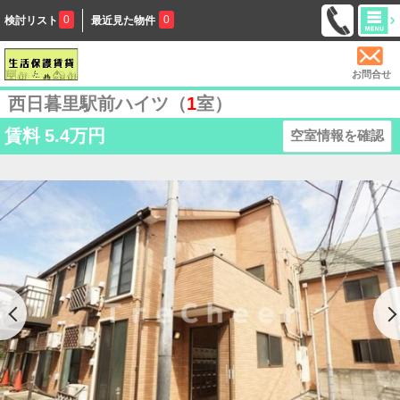
0
0
検討リスト
最近見た物件
お問合せ
西日暮里駅前ハイツ（
1
室）
賃料
5.4万円
空室情報を確認