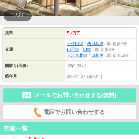
1 / 21
賃料
5.4万円
千代田線
「
西日暮里
」駅 徒歩2分
交通
山手線
「
田端
」駅 徒歩9分
京浜東北線
「
日暮里
」駅 徒歩10分
間取り(面積)
1R(9.90㎡)
築年月
2006年 3月(築20年)
メールでお問い合わせする(無料)
電話でお問い合わせする
空室一覧