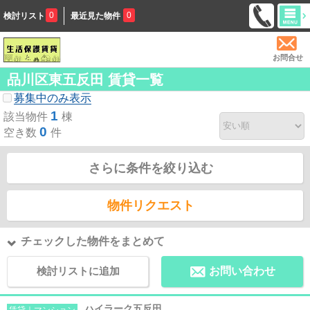
0
0
検討リスト
最近見た物件
お問合せ
品川区東五反田 賃貸一覧
募集中のみ表示
1
該当物件
棟
0
空き数
件
さらに条件を絞り込む
物件リクエスト
チェックした物件をまとめて
検討リストに追加
お問い合わせ
ハイラーク五反田
賃貸｜マンション