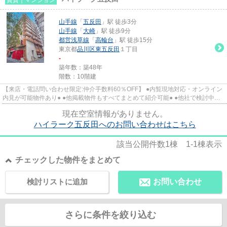
山手線
「
五反田
」駅 徒歩3分
山手線
「
大崎
」駅 徒歩9分
都営浅草線
「
高輪台
」駅 徒歩15分
東京都
品川区
東五反田
１丁目
-
築年数：築48年
階数：10階建
【来店・電話問い合わせ限定:仲介手数料60％OFF】 ●内覧現地対応・オンライン
内見が可能物件あり● ●他掲載物件もすべてまとめて紹介可能● ●他社で検討中・
申込み済みのお客様、初期費...
現在空室情報がありません。
ハイラーク五反田へのお問い合わせはこちら
該当公開件数
1
棟
1-1
棟表示
チェックした物件をまとめて
検討リストに追加
お問い合わせ
さらに条件を絞り込む