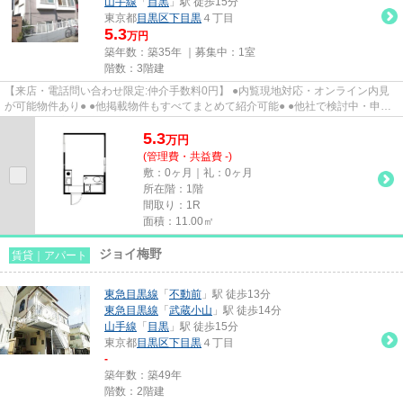
山手線
「
目黒
」駅 徒歩15分
東京都
目黒区
下目黒
４丁目
5.3
万円
築年数：築35年 ｜募集中：
1室
階数：3階建
【来店・電話問い合わせ限定:仲介手数料0円】 ●内覧現地対応・オンライン内見
が可能物件あり● ●他掲載物件もすべてまとめて紹介可能● ●他社で検討中・申込
み済みのお客様、初期費用が...
5.3
万
円
(管理費・共益費 -)
敷：0ヶ月｜礼：0ヶ月
所在階：1階
間取り：1R
面積：11.00㎡
ジョイ梅野
賃貸｜アパート
東急目黒線
「
不動前
」駅 徒歩13分
東急目黒線
「
武蔵小山
」駅 徒歩14分
山手線
「
目黒
」駅 徒歩15分
東京都
目黒区
下目黒
４丁目
-
築年数：築49年
階数：2階建