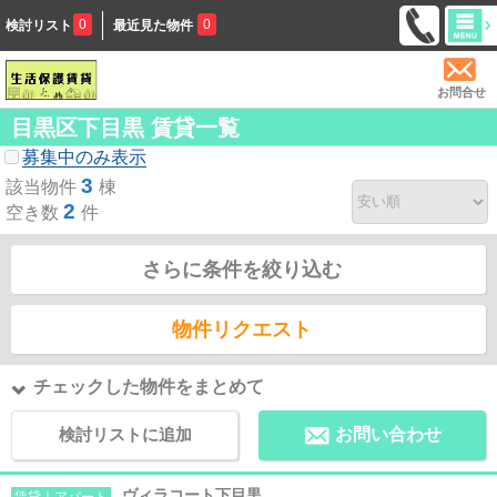
0
0
検討リスト
最近見た物件
お問合せ
目黒区下目黒 賃貸一覧
募集中のみ表示
3
該当物件
棟
2
空き数
件
さらに条件を絞り込む
物件リクエスト
チェックした物件をまとめて
検討リストに追加
お問い合わせ
ヴィラコート下目黒
賃貸｜アパート