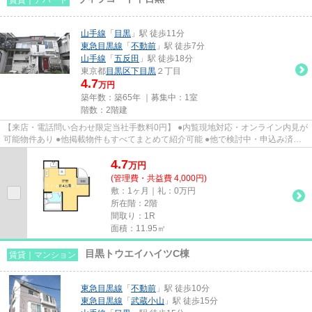
山手線
「
目黒
」駅 徒歩11分
東急目黒線
「
不動前
」駅 徒歩7分
山手線
「
五反田
」駅 徒歩18分
東京都
目黒区
下目黒
２丁目
4.7
万円
築年数：築65年 ｜募集中：
1室
階数：2階建
【来店・電話問い合わせ限定当社手数料0円】 ●内覧現地対応・オンライン内見が
可能物件あり ●他掲載物件もすべてまとめて紹介可能 ●他で検討中・申込み済み
のお客様、初期費用がさらに...
4.7
万
円
(管理費・共益費 4,000円)
敷：1ヶ月｜礼：0万円
所在階：2階
間取り：1R
面積：11.95㎡
目黒トウエイハイツC棟
賃貸｜マンション
東急目黒線
「
不動前
」駅 徒歩10分
東急目黒線
「
武蔵小山
」駅 徒歩15分