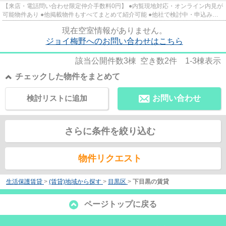
【来店・電話問い合わせ限定仲介手数料0円】 ●内覧現地対応・オンライン内見が
可能物件あり ●他掲載物件もすべてまとめて紹介可能 ●他社で検討中・申込み済
みのお客様、初期費用がさら...
現在空室情報がありません。
ジョイ梅野へのお問い合わせはこちら
該当公開件数
3
棟 空き数
2
件
1-3
棟表示
チェックした物件をまとめて
検討リストに追加
お問い合わせ
さらに条件を絞り込む
物件リクエスト
生活保護賃貸
>
(賃貸)地域から探す
>
目黒区
>
下目黒の賃貸
ページトップに戻る