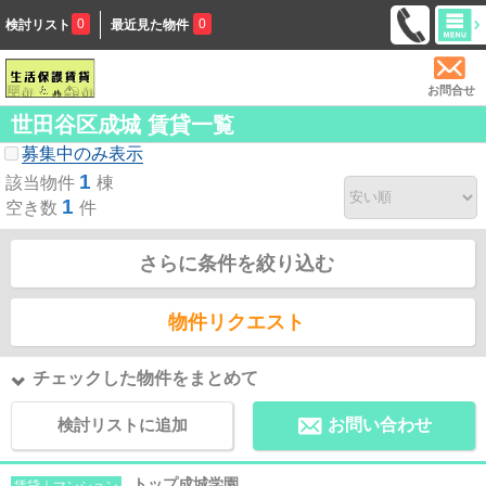
0
0
検討リスト
最近見た物件
お問合せ
世田谷区成城 賃貸一覧
募集中のみ表示
1
該当物件
棟
1
空き数
件
さらに条件を絞り込む
物件リクエスト
チェックした物件をまとめて
検討リストに追加
お問い合わせ
トップ成城学園
賃貸｜マンション