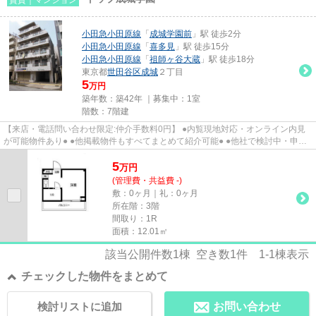
小田急小田原線
「
成城学園前
」駅 徒歩2分
小田急小田原線
「
喜多見
」駅 徒歩15分
小田急小田原線
「
祖師ヶ谷大蔵
」駅 徒歩18分
東京都
世田谷区
成城
２丁目
5
万円
築年数：築42年 ｜募集中：
1室
階数：7階建
【来店・電話問い合わせ限定:仲介手数料0円】 ●内覧現地対応・オンライン内見
が可能物件あり● ●他掲載物件もすべてまとめて紹介可能● ●他社で検討中・申込
み済みのお客様、初期費用が...
5
万
円
(管理費・共益費 -)
敷：0ヶ月｜礼：0ヶ月
所在階：3階
間取り：1R
面積：12.01㎡
該当公開件数
1
棟 空き数
1
件
1-1
棟表示
チェックした物件をまとめて
検討リストに追加
お問い合わせ