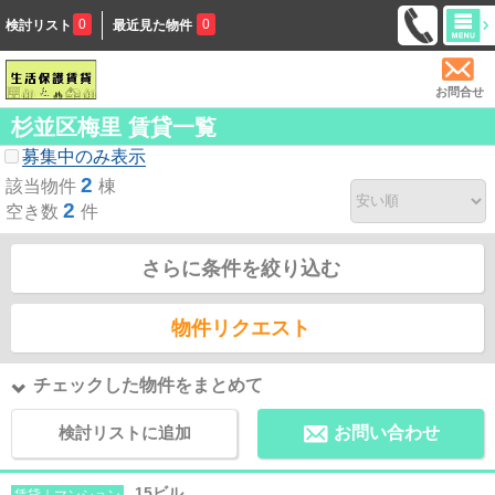
0
0
検討リスト
最近見た物件
お問合せ
杉並区梅里 賃貸一覧
募集中のみ表示
2
該当物件
棟
2
空き数
件
さらに条件を絞り込む
物件リクエスト
チェックした物件をまとめて
検討リストに追加
お問い合わせ
15ビル
賃貸｜マンション