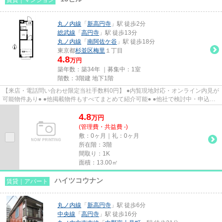
丸ノ内線
「
新高円寺
」駅 徒歩2分
総武線
「
高円寺
」駅 徒歩13分
丸ノ内線
「
南阿佐ケ谷
」駅 徒歩18分
東京都
杉並区
梅里
１丁目
4.8
万円
築年数：築34年 ｜募集中：
1室
階数：3階建 地下1階
【来店・電話問い合わせ限定当社手数料0円】 ●内覧現地対応・オンライン内見が
可能物件あり● ●他掲載物件もすべてまとめて紹介可能● ●他社で検討中・申込み
済みのお客様、初期費用が...
4.8
万
円
(管理費・共益費 -)
敷：0ヶ月｜礼：0ヶ月
所在階：3階
間取り：1K
面積：13.00㎡
ハイツコウナン
賃貸｜アパート
丸ノ内線
「
新高円寺
」駅 徒歩6分
中央線
「
高円寺
」駅 徒歩16分