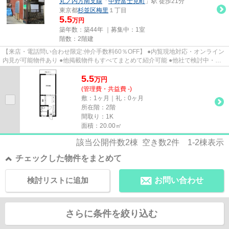
丸ノ内方南支線
「
中野富士見町
」駅 徒歩21分
東京都
杉並区
梅里
１丁目
5.5
万円
築年数：築44年 ｜募集中：
1室
階数：2階建
【来店・電話問い合わせ限定:仲介手数料60％OFF】 ●内覧現地対応・オンライン
内見が可能物件あり ●他掲載物件もすべてまとめて紹介可能 ●他社で検討中・申
込み済みのお客様、初期費用...
5.5
万
円
(管理費・共益費 -)
敷：1ヶ月｜礼：0ヶ月
所在階：2階
間取り：1K
面積：20.00㎡
該当公開件数
2
棟 空き数
2
件
1-2
棟表示
チェックした物件をまとめて
検討リストに追加
お問い合わせ
さらに条件を絞り込む