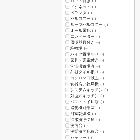
ロフト付き
(-)
メゾネット
(-)
ベランダ
(-)
バルコニー
(-)
ルーフバルコニー
(-)
オール電化
(-)
エレベーター
(-)
照明器具付き
(-)
駐輪場
(-)
バイク置場あり
(-)
家具・家電付き
(-)
洗濯機置場有
(-)
外観タイル張り
(-)
コンロ２口以上
(-)
食器洗い乾燥機
(-)
システムキッチン
(-)
対面式キッチン
(-)
バス・トイレ別
(-)
追焚機能浴室
(-)
浴室乾燥機
(-)
温水洗浄便座
(-)
洗面台
(-)
洗髪洗面化粧台
(-)
シャワー
(-)