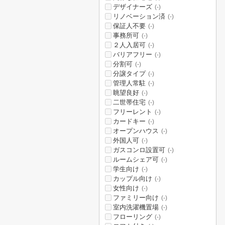
デザイナーズ
(-)
リノベーション済
(-)
保証人不要
(-)
事務所可
(-)
２人入居可
(-)
バリアフリー
(-)
分割可
(-)
分譲タイプ
(-)
管理人常駐
(-)
眺望良好
(-)
二世帯住宅
(-)
フリーレント
(-)
カードキー
(-)
オープンハウス
(-)
外国人可
(-)
ガスコンロ設置可
(-)
ルームシェア可
(-)
学生向け
(-)
カップル向け
(-)
女性向け
(-)
ファミリー向け
(-)
室内洗濯機置場
(-)
フローリング
(-)