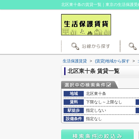
北区東十条の賃貸一覧｜東京の生活保護受
生活保護賃貸
>
(賃貸)地域から探す
>
北区東十条 賃貸一覧
地域
北区東十条
賃料
下限なし～上限なし
駅徒歩
指定しない
設備条件
指定なし