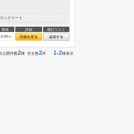
コンクリート
面積
詳細
検討リスト
19.06㎡
詳細を見る
追加する
2
2
1-2
当公開件数
棟 空き数
件
棟表示