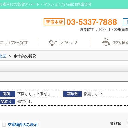
給者向けの賃貸アパート・マンションなら生活保護賃貸
営業時間：10:00-19:00
北区
>
東十条の賃貸
面積
下限なし～上限なし
築年数
指定しない
間取り
指定なし
並び順：
空室物件のみ表示