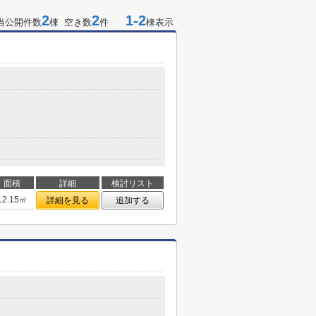
2
2
1-2
当公開件数
棟 空き数
件
棟表示
面積
詳細
検討リスト
12.15㎡
詳細を見る
追加する