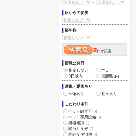
～
駅からの徒歩
築年数
2
件が該当
情報公開日
指定しない
本日
3日以内
1週間以内
画像・動画あり
画像あり
動画あり
こだわり条件
ペット飼育可
(-)
ペット専用設備
(-)
楽器相談
(-)
陽当り良好
(-)
閑静な住宅地
(-)