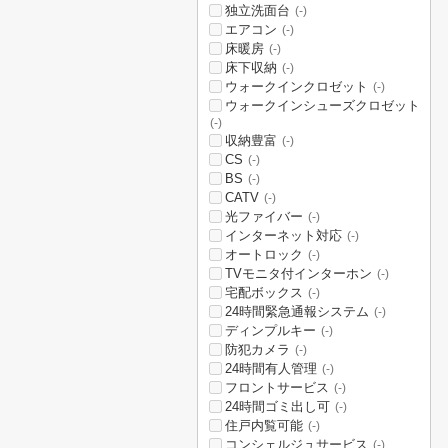
独立洗面台
(-)
エアコン
(-)
床暖房
(-)
床下収納
(-)
ウォークインクロゼット
(-)
ウォークインシューズクロゼット
(-)
収納豊富
(-)
CS
(-)
BS
(-)
CATV
(-)
光ファイバー
(-)
インターネット対応
(-)
オートロック
(-)
TVモニタ付インターホン
(-)
宅配ボックス
(-)
24時間緊急通報システム
(-)
ディンプルキー
(-)
防犯カメラ
(-)
24時間有人管理
(-)
フロントサービス
(-)
24時間ゴミ出し可
(-)
住戸内覧可能
(-)
コンシェルジュサービス
(-)