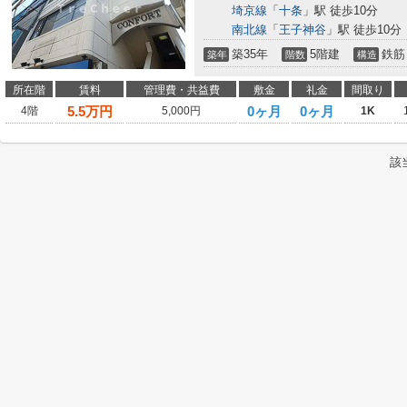
埼京線
「
十条
」駅 徒歩10分
南北線
「
王子神谷
」駅 徒歩10分
築35年
5階建
鉄筋
築年
階数
構造
所在階
賃料
管理費・共益費
敷金
礼金
間取り
5.5
万円
0ヶ月
0ヶ月
4階
5,000円
1K
該