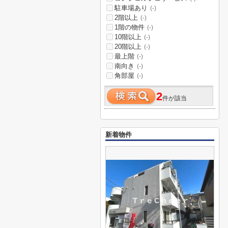
駐車場あり
(-)
2階以上
(-)
1階の物件
(-)
10階以上
(-)
20階以上
(-)
最上階
(-)
南向き
(-)
角部屋
(-)
2
件が該当
新着物件