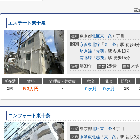
該
エステート東十条
東京都
北区
東十条
６丁目
住所
交通
京浜東北線
「
東十条
」駅 徒歩8分
埼京線
「
赤羽
」駅 徒歩10分
南北線
「
志茂
」駅 徒歩15分
築33年
2階建
木造
築年
階数
構造
所在階
賃料
管理費・共益費
敷金
礼金
間取り
5.3
万円
0ヶ月
0ヶ月
2階
-
1R
コンフォート東十条
東京都
北区
東十条
４丁目
住所
交通
京浜東北線
「
東十条
」駅 徒歩2分