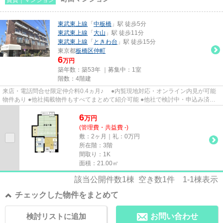
東武東上線
「
中板橋
」駅 徒歩5分
東武東上線
「
大山
」駅 徒歩11分
東武東上線
「
ときわ台
」駅 徒歩15分
東京都
板橋区
仲町
6
万円
築年数：築53年 ｜募集中：
1室
階数：4階建
来店・電話問合せ限定仲介料0.4ヵ月♪ ●内覧現地対応・オンライン内見が可能
物件あり ●他社掲載物件もすべてまとめて紹介可能 ●他社で検討中・申込み済み
のお客様、初期費用がさらに...
6
万
円
(管理費・共益費 -)
敷：2ヶ月｜礼：0万円
所在階：3階
間取り：1K
面積：21.00㎡
該当公開件数
1
棟 空き数
1
件
1-1
棟表示
チェックした物件をまとめて
検討リストに追加
お問い合わせ