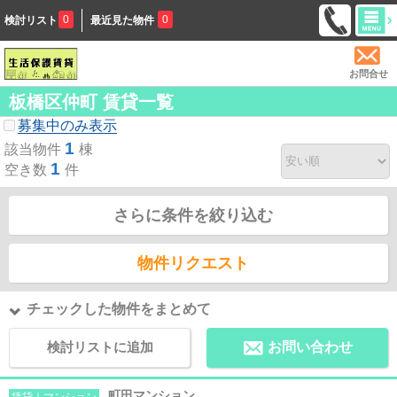
0
0
検討リスト
最近見た物件
お問合せ
板橋区仲町 賃貸一覧
募集中のみ表示
1
該当物件
棟
1
空き数
件
さらに条件を絞り込む
物件リクエスト
チェックした物件をまとめて
検討リストに追加
お問い合わせ
町田マンション
賃貸｜マンション