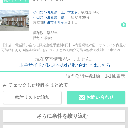
小田急小田原線
「
玉川学園前
」駅 徒歩14分
小田急小田原線
「
鶴川
」駅 徒歩30分
東京都
町田市
金井ヶ丘
２丁目
-
築年数：築22年
階数：2階建
【来店・電話問い合わせ限定当社手数料0円】 ●内覧現地対応・オンライン内見が
可能物件あり ●他掲載物件もすべてまとめて紹介可能 ●他社で検討中・申込み済
みのお客様、初期費用がさら...
現在空室情報がありません。
玉学サイドパレスへのお問い合わせはこちら
該当公開件数
1
棟
1-1
棟表示
チェックした物件をまとめて
検討リストに追加
お問い合わせ
さらに条件を絞り込む