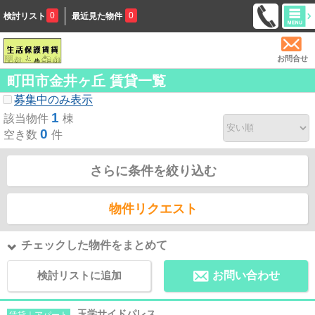
0
0
検討リスト
最近見た物件
お問合せ
町田市金井ヶ丘 賃貸一覧
募集中のみ表示
1
該当物件
棟
0
空き数
件
さらに条件を絞り込む
物件リクエスト
チェックした物件をまとめて
検討リストに追加
お問い合わせ
玉学サイドパレス
賃貸｜アパート