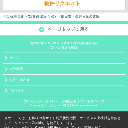
物件リクエスト
生活保護賃貸
>
(賃貸)地域から探す
>
町田市
>
金井ヶ丘の賃貸
ページトップに戻る
営業時間:10:00-19:00※事前予約で時間外対応可
定休日:毎週水曜日
ホーム
会社概要
お問い合わせ
PCサイト
プライバシーポリシー
利用規約
｜アクセスマップ
｜
Copyright(c) ハウスガレージ新宿本店 All rights reserved.
当サイトでは、お客様の当サイト利用状況把握、サービス向上検討を目的と
して、クッキー（Cookie）を使用しています。
詳しくは、当社の
「Cookieの取扱いについて」
をご確認ください。