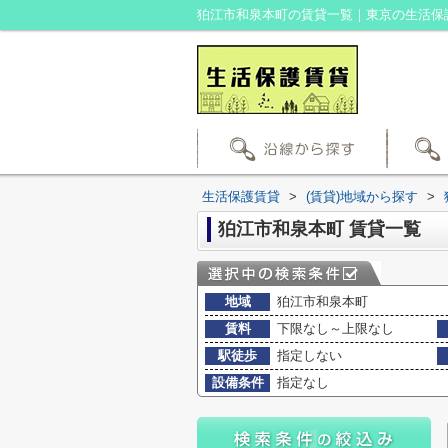
狛江市和泉本町の賃貸一覧｜東京の生活保
生活保護賃貸
>
(賃貸)地域から探す
>
狛江市和泉本町 賃貸一覧
地域
狛江市和泉本町
賃料
下限なし～上限なし
駅徒歩
指定しない
設備条件
指定なし