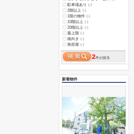
駐車場あり
(-)
2階以上
(-)
1階の物件
(-)
10階以上
(-)
20階以上
(-)
最上階
(-)
南向き
(-)
角部屋
(-)
2
件が該当
新着物件