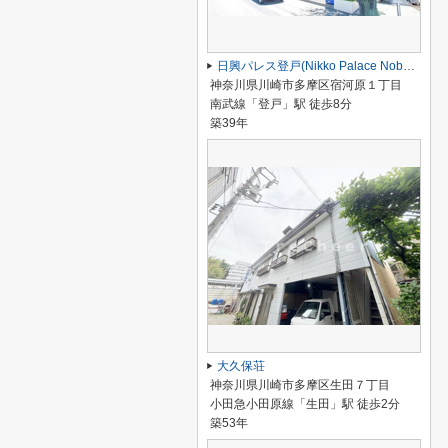
日興パレス登戸(Nikko Palace Noborito)
神奈川県川崎市多摩区宿河原１丁目
南武線「登戸」駅 徒歩8分
築39年
大久保荘
神奈川県川崎市多摩区生田７丁目
小田急小田原線「生田」駅 徒歩2分
築53年