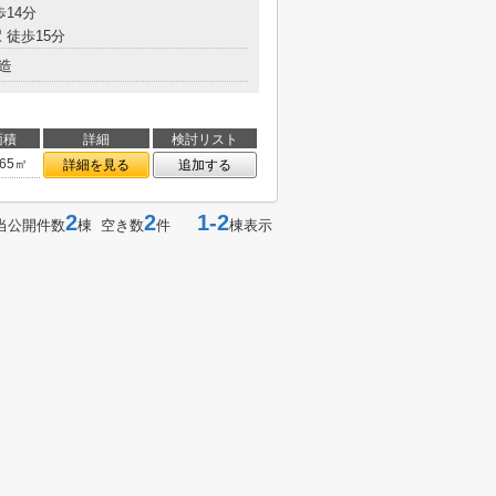
歩14分
 徒歩15分
造
面積
詳細
検討リスト
.65㎡
詳細を見る
追加する
2
2
1-2
当公開件数
棟 空き数
件
棟表示