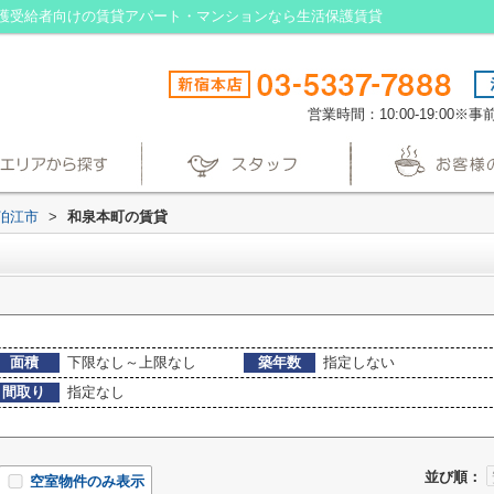
護受給者向けの賃貸アパート・マンションなら生活保護賃貸
営業時間：10:00-19:00
狛江市
>
和泉本町の賃貸
面積
下限なし～上限なし
築年数
指定しない
間取り
指定なし
並び順：
空室物件のみ表示