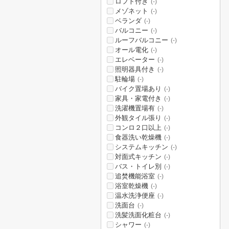
ロフト付き
(-)
メゾネット
(-)
ベランダ
(-)
バルコニー
(-)
ルーフバルコニー
(-)
オール電化
(-)
エレベーター
(-)
照明器具付き
(-)
駐輪場
(-)
バイク置場あり
(-)
家具・家電付き
(-)
洗濯機置場有
(-)
外観タイル張り
(-)
コンロ２口以上
(-)
食器洗い乾燥機
(-)
システムキッチン
(-)
対面式キッチン
(-)
バス・トイレ別
(-)
追焚機能浴室
(-)
浴室乾燥機
(-)
温水洗浄便座
(-)
洗面台
(-)
洗髪洗面化粧台
(-)
シャワー
(-)