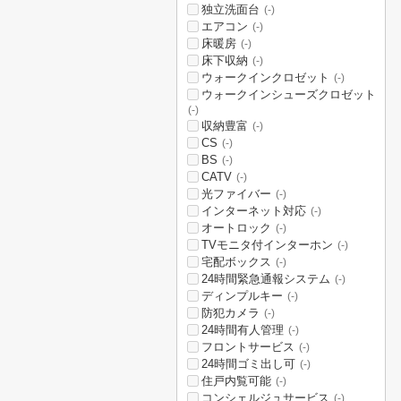
独立洗面台
(-)
エアコン
(-)
床暖房
(-)
床下収納
(-)
ウォークインクロゼット
(-)
ウォークインシューズクロゼット
(-)
収納豊富
(-)
CS
(-)
BS
(-)
CATV
(-)
光ファイバー
(-)
インターネット対応
(-)
オートロック
(-)
TVモニタ付インターホン
(-)
宅配ボックス
(-)
24時間緊急通報システム
(-)
ディンプルキー
(-)
防犯カメラ
(-)
24時間有人管理
(-)
フロントサービス
(-)
24時間ゴミ出し可
(-)
住戸内覧可能
(-)
コンシェルジュサービス
(-)