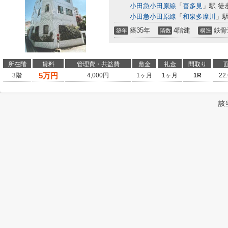
小田急小田原線
「
喜多見
」駅 徒
小田急小田原線
「
和泉多摩川
」駅
築35年
4階建
鉄骨
築年
階数
構造
所在階
賃料
管理費・共益費
敷金
礼金
間取り
5
万円
3階
4,000円
1ヶ月
1ヶ月
1R
22
該