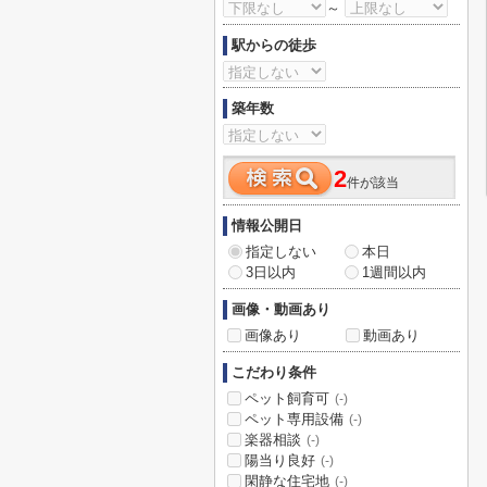
～
駅からの徒歩
築年数
2
件が該当
情報公開日
指定しない
本日
3日以内
1週間以内
画像・動画あり
画像あり
動画あり
こだわり条件
ペット飼育可
(-)
ペット専用設備
(-)
楽器相談
(-)
陽当り良好
(-)
閑静な住宅地
(-)