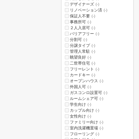
デザイナーズ
(-)
リノベーション済
(-)
保証人不要
(-)
事務所可
(-)
２人入居可
(-)
バリアフリー
(-)
分割可
(-)
分譲タイプ
(-)
管理人常駐
(-)
眺望良好
(-)
二世帯住宅
(-)
フリーレント
(-)
カードキー
(-)
オープンハウス
(-)
外国人可
(-)
ガスコンロ設置可
(-)
ルームシェア可
(-)
学生向け
(-)
カップル向け
(-)
女性向け
(-)
ファミリー向け
(-)
室内洗濯機置場
(-)
フローリング
(-)