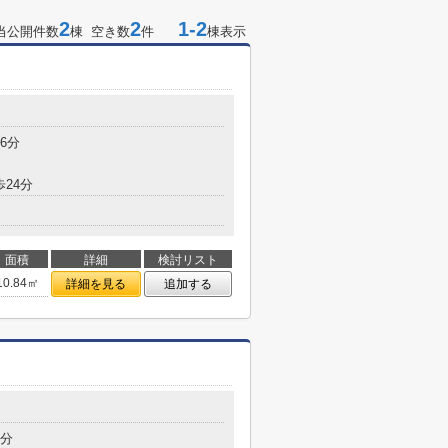
2
2
1-2
当公開件数
棟 空き数
件
棟表示
6分
歩24分
面積
詳細
検討リスト
10.84㎡
詳細を見る
追加する
6分