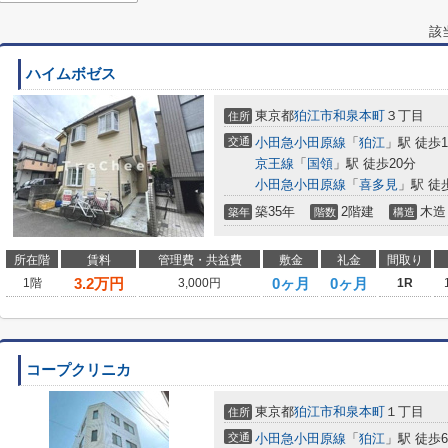
該
ハイムボゼス
東京都
狛江市
和泉本町
３丁目
住所
交通
小田急小田原線
「
狛江
」駅 徒歩1
京王線
「
国領
」駅 徒歩20分
小田急小田原線
「
喜多見
」駅 徒
築35年
2階建
木造
築年
階数
構造
所在階
賃料
管理費・共益費
敷金
礼金
間取り
3.2
万円
0ヶ月
0ヶ月
1階
3,000円
1R
コープクリニカ
東京都
狛江市
和泉本町
１丁目
住所
交通
小田急小田原線
「
狛江
」駅 徒歩