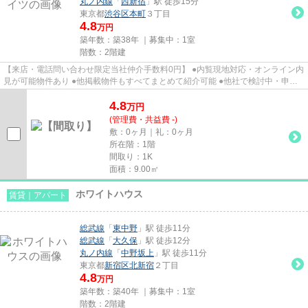
丸ノ内線
「
西新宿
」駅 徒歩15分
東京都
渋谷区
本町
３丁目
4.8
万円
築年数：築38年 ｜募集中：
1室
階数：2階建
【来店・電話問い合わせ限定当社仲介手数料0円】 ●内覧現地対応・オンライン内
見が可能物件あり ●他掲載物件もすべてまとめて紹介可能 ●他社で検討中・申込
み済みのお客様、初期費用が...
4.8
万
円
(管理費・共益費 -)
敷：0ヶ月｜礼：0ヶ月
所在階：1階
間取り：1K
面積：9.00㎡
ホワイトハウス
賃貸｜アパート
総武線
「
東中野
」駅 徒歩11分
総武線
「
大久保
」駅 徒歩12分
丸ノ内線
「
中野坂上
」駅 徒歩11分
東京都
新宿区
北新宿
２丁目
4.8
万円
築年数：築40年 ｜募集中：
1室
階数：2階建