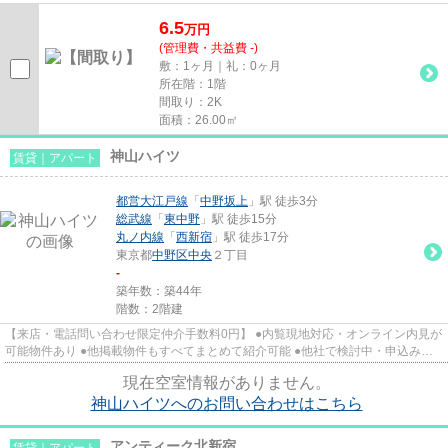
込み済みのお客様、初期費用...
6.5
万
円
(管理費・共益費 -)
敷：1ヶ月｜礼：0ヶ月
所在階：1階
間取り：2K
面積：26.00㎡
神山ハイツ
賃貸｜アパート
都営大江戸線
「
中野坂上
」駅 徒歩3分
総武線
「
東中野
」駅 徒歩15分
丸ノ内線
「
西新宿
」駅 徒歩17分
東京都
中野区
中央
２丁目
-
築年数：築44年
階数：2階建
【来店・電話問い合わせ限定仲介手数料0円】 ●内覧現地対応・オンライン内見が
可能物件あり ●他掲載物件もすべてまとめて紹介可能 ●他社で検討中・申込み済
みのお客様、初期費用がさら...
現在空室情報がありません。
神山ハイツへのお問い合わせはこちら
アンティーク北新宿
賃貸｜アパート