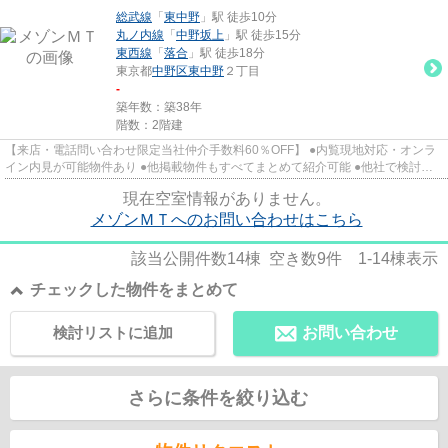
総武線
「
東中野
」駅 徒歩10分
丸ノ内線
「
中野坂上
」駅 徒歩15分
東西線
「
落合
」駅 徒歩18分
東京都
中野区
東中野
２丁目
-
築年数：築38年
階数：2階建
【来店・電話問い合わせ限定当社仲介手数料60％OFF】 ●内覧現地対応・オンラ
イン内見が可能物件あり ●他掲載物件もすべてまとめて紹介可能 ●他社で検討
中・申込み済みのお客様、初期費...
現在空室情報がありません。
メゾンＭＴへのお問い合わせはこちら
該当公開件数
14
棟 空き数
9
件
1-14
棟表示
チェックした物件をまとめて
検討リストに追加
お問い合わせ
さらに条件を絞り込む