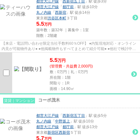
都営大江戸線
「
西新宿五丁目
」駅 徒歩3分
都営大江戸線
「
都庁前
」駅 徒歩10分
丸ノ内線
「
西新宿
」駅 徒歩14分
東京都
渋谷区
本町
３丁目
5.5
万円
築年数：築32年 ｜募集中：
1室
階数：2階建
【来店・電話問い合わせ限定当社手数料60％OFF】 ●内覧現地対応・オンライン
内見が可能物件あり● ●他掲載物件もすべてまとめて紹介可能● ●他社で検討中・
申込み済みのお客様、初期費用...
5.5
万
円
(管理費・共益費 2,000円)
敷：0万円｜礼：0万円
所在階：1階
間取り：1R
面積：14.90㎡
コーポ茂木
賃貸｜マンション
都営大江戸線
「
西新宿五丁目
」駅 徒歩5分
丸ノ内線
「
中野坂上
」駅 徒歩10分
都営大江戸線
「
都庁前
」駅 徒歩13分
東京都
新宿区
西新宿
５丁目
5.7
万円