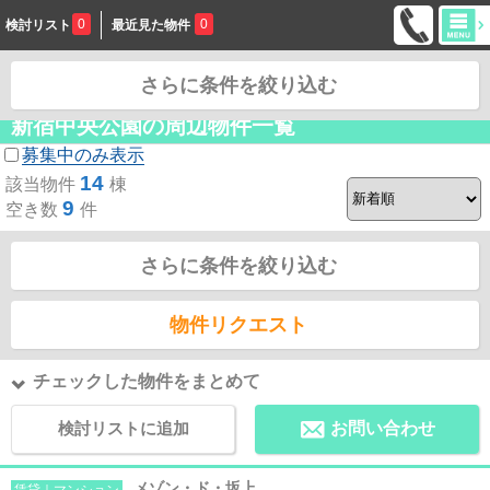
0
0
検討リスト
最近見た物件
さらに条件を絞り込む
お問合せ
新宿中央公園の周辺物件一覧
募集中のみ表示
14
該当物件
棟
9
空き数
件
さらに条件を絞り込む
物件リクエスト
チェックした物件をまとめて
検討リストに追加
お問い合わせ
メゾン・ド・坂上
賃貸｜マンション