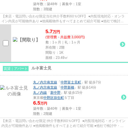
築年数：築48年 ｜募集中：
1室
階数：3階建
【来店・電話問い合わせ限定当社仲介手数料60％OFF】 ●内覧現地対応・オンラ
イン内見が可能物件あり ●他掲載物件もすべてまとめて紹介可能 ●他社で検討
中・申込み済みのお客様、初期費...
5.7
万
円
(管理費・共益費 3,000円)
敷：1ヶ月｜礼：1ヶ月
所在階：2階
間取り：1K
面積：23.49㎡
ルネ富士見
賃貸｜アパート
丸ノ内方南支線
「
中野富士見町
」駅 徒歩7分
丸ノ内方南支線
「
中野新橋
」駅 徒歩14分
丸ノ内線
「
新中野
」駅 徒歩15分
東京都
中野区
弥生町
５丁目
6.5
万円
築年数：築40年 ｜募集中：
1室
階数：2階建
【来店・電話問い合わせ限定:仲介手数料60％OFF】 ●内覧現地対応・オンライン
内見が可能物件あり ●他掲載物件もすべてまとめて紹介可能 ●他社で検討中・申