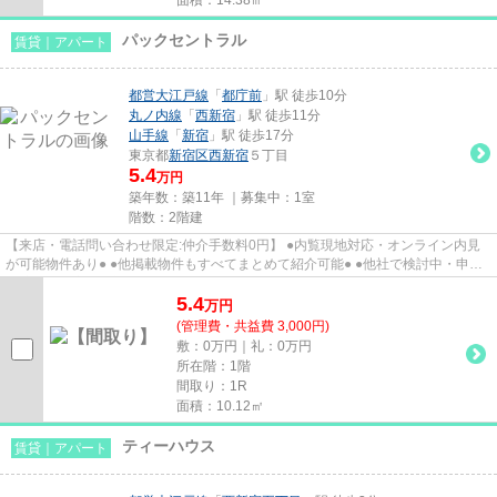
パックセントラル
賃貸｜アパート
都営大江戸線
「
都庁前
」駅 徒歩10分
丸ノ内線
「
西新宿
」駅 徒歩11分
山手線
「
新宿
」駅 徒歩17分
東京都
新宿区
西新宿
５丁目
5.4
万円
築年数：築11年 ｜募集中：
1室
階数：2階建
【来店・電話問い合わせ限定:仲介手数料0円】 ●内覧現地対応・オンライン内見
が可能物件あり● ●他掲載物件もすべてまとめて紹介可能● ●他社で検討中・申込
み済みのお客様、初期費用が...
5.4
万
円
(管理費・共益費 3,000円)
敷：0万円｜礼：0万円
所在階：1階
間取り：1R
面積：10.12㎡
ティーハウス
賃貸｜アパート