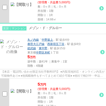
(管理費・共益費 5,000円)
敷：0ヶ月｜礼：0ヶ月
所在階：1階
間取り：1R
面積：14.66㎡
メゾン・ド・グルロー
賃貸｜マンション
丸ノ内線
「
中野坂上
」駅 徒歩4分
都営大江戸線
「
西新宿五丁目
」駅 徒歩8分
総武線
「
東中野
」駅 徒歩15分
東京都
中野区
本町
１丁目
5
万円
築年数：築41年 ｜募集中：
1室
階数：4階建
【来店・電話問い合わせ限定当社手数料0円】 ●内覧現地対応・オンライン内見が
可能物件あり● ●他掲載物件もすべてまとめて紹介可能● ●他社で検討中・申込み
済みのお客様、初期費用がさ...
5
万
円
(管理費・共益費 5,000円)
敷：0ヶ月｜礼：0ヶ月
所在階：1階
間取り：1R
面積：14.38㎡