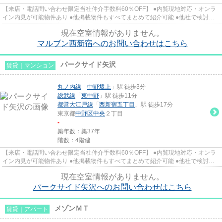
【来店・電話問い合わせ限定当社仲介手数料60％OFF】 ●内覧現地対応・オンラ
イン内見が可能物件あり ●他掲載物件もすべてまとめて紹介可能 ●他社で検討
中・申込み済みのお客様、初期費...
現在空室情報がありません。
マルブン西新宿へのお問い合わせはこちら
パークサイド矢沢
賃貸｜マンション
丸ノ内線
「
中野坂上
」駅 徒歩3分
総武線
「
東中野
」駅 徒歩11分
都営大江戸線
「
西新宿五丁目
」駅 徒歩17分
東京都
中野区
中央
２丁目
-
築年数：築37年
階数：4階建
【来店・電話問い合わせ限定当社仲介手数料60％OFF】 ●内覧現地対応・オンラ
イン内見が可能物件あり ●他掲載物件もすべてまとめて紹介可能 ●他社で検討
中・申込み済みのお客様、初期費...
現在空室情報がありません。
パークサイド矢沢へのお問い合わせはこちら
メゾンＭＴ
賃貸｜アパート