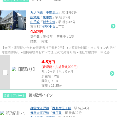
丸ノ内線
「
中野坂上
」駅 徒歩7分
総武線
「
東中野
」駅 徒歩9分
山手線
「
新大久保
」駅 徒歩15分
東京都
中野区
中央
１丁目
4.8
万円
築年数：築47年 ｜募集中：
1室
階数：3階建
【来店・電話問い合わせ限定当社手数料0円】 ●内覧現地対応・オンライン内見が
可能物件あり ●他掲載物件もすべてまとめて紹介可能 ●他社で検討中・申込み済
みのお客様、初期費用がさら...
4.8
万
円
(管理費・共益費 5,000円)
敷：0ヶ月｜礼：0ヶ月
所在階：2階
間取り：1R
面積：11.25㎡
第7紀州ハイツ
賃貸｜アパート
都営大江戸線
「
西新宿五丁目
」駅 徒歩4分
都営大江戸線
「
都庁前
」駅 徒歩12分