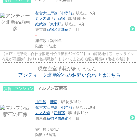
都営大江戸線
「
都庁前
」駅 徒歩15分
丸ノ内線
「
西新宿
」駅 徒歩9分
総武線
「
東中野
」駅 徒歩14分
東京都
新宿区
北新宿
２丁目
-
築年数：築44年
階数：2階建
【来店・電話問い合わせ限定:仲介手数料60％OFF】 ●内覧現地対応・オンライン
内見が可能物件あり● ●他掲載物件もすべてまとめて紹介可能● ●他社で検討中・
申込み済みのお客様、初期費...
現在空室情報がありません。
アンティーク北新宿へのお問い合わせはこちら
マルブン西新宿
賃貸｜マンション
山手線
「
新宿
」駅 徒歩15分
都営大江戸線
「
都庁前
」駅 徒歩10分
丸ノ内線
「
西新宿
」駅 徒歩14分
東京都
新宿区
西新宿
４丁目
-
築年数：築41年
階数：6階建