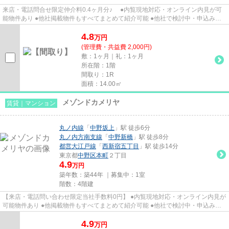
来店・電話問合せ限定仲介料0.4ヶ月分♪ ●内覧現地対応・オンライン内見が可
能物件あり ●他社掲載物件もすべてまとめて紹介可能 ●他社で検討中・申込み済
みのお客様、初期費用がさら...
4.8
万
円
(管理費・共益費 2,000円)
敷：1ヶ月｜礼：1ヶ月
所在階：1階
間取り：1R
面積：14.00㎡
メゾンドカメリヤ
賃貸｜マンション
丸ノ内線
「
中野坂上
」駅 徒歩6分
丸ノ内方南支線
「
中野新橋
」駅 徒歩8分
都営大江戸線
「
西新宿五丁目
」駅 徒歩14分
東京都
中野区
本町
２丁目
4.9
万円
築年数：築44年 ｜募集中：
1室
階数：4階建
【来店・電話問い合わせ限定当社手数料0円】 ●内覧現地対応・オンライン内見が
可能物件あり ●他掲載物件もすべてまとめて紹介可能 ●他社で検討中・申込み済
みのお客様、初期費用がさら...
4.9
万
円