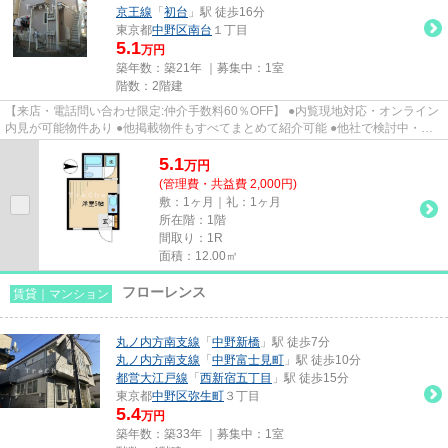
京王線
「
初台
」駅 徒歩16分
東京都
中野区
南台
１丁目
5.1
万円
築年数：築21年 ｜募集中：
1室
階数：2階建
【来店・電話問い合わせ限定:仲介手数料60％OFF】 ●内覧現地対応・オンライン
内見が可能物件あり ●他掲載物件もすべてまとめて紹介可能 ●他社で検討中・申
込み済みのお客様、初期費用...
5.1
万
円
(管理費・共益費 2,000円)
敷：1ヶ月｜礼：1ヶ月
所在階：1階
間取り：1R
面積：12.00㎡
フローレンス
賃貸｜マンション
丸ノ内方南支線
「
中野新橋
」駅 徒歩7分
丸ノ内方南支線
「
中野富士見町
」駅 徒歩10分
都営大江戸線
「
西新宿五丁目
」駅 徒歩15分
東京都
中野区
弥生町
３丁目
5.4
万円
築年数：築33年 ｜募集中：
1室