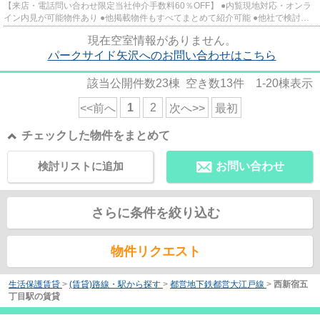
【来店・電話問い合わせ限定当社仲介手数料60％OFF】 ●内覧現地対応・オンラ
イン内見が可能物件あり ●他掲載物件もすべてまとめて紹介可能 ●他社で検討
中・申込み済みのお客様、初期費...
現在空室情報がありません。
パークサイド矢沢へのお問い合わせはこちら
該当公開件数
23
棟 空き数
13
件
1-20
棟表示
1
2
<<前へ
次へ>>
最初
チェックした物件をまとめて
検討リストに追加
お問い合わせ
さらに条件を絞り込む
物件リクエスト
生活保護賃貸
>
(賃貸)路線・駅から探す
>
都営地下鉄都営大江戸線
>
西新宿五
丁目駅の賃貸