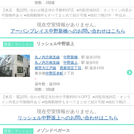
階数：2階建
【来店・電話問い合わせ限定仲介手数料0円】 ●内覧現地対応・オンライン内見が
可能物件あり ●他掲載物件もすべてまとめて紹介可能 ●他社で検討中・申込み済
みのお客様、初期費用がさら...
現在空室情報がありません。
アーバンプレイス中野新橋へのお問い合わせはこちら
リッシェル中野坂上
賃貸｜マンション
丸ノ内方南支線
「
中野新橋
」駅 徒歩10分
丸ノ内方南支線
「
中野坂上
」駅 徒歩5分
都営大江戸線
「
西新宿五丁目
」駅 徒歩14分
東京都
中野区
本町
２丁目
-
築年数：築39年
階数：3階建
【来店・電話問い合わせ限定当社仲介手数料60％OFF】 ●内覧現地対応・オンラ
イン内見が可能物件あり ●他掲載物件もすべてまとめて紹介可能 ●他社で検討
中・申込み済みのお客様、初期費...
現在空室情報がありません。
リッシェル中野坂上へのお問い合わせはこちら
メゾンドペガース
賃貸｜マンション