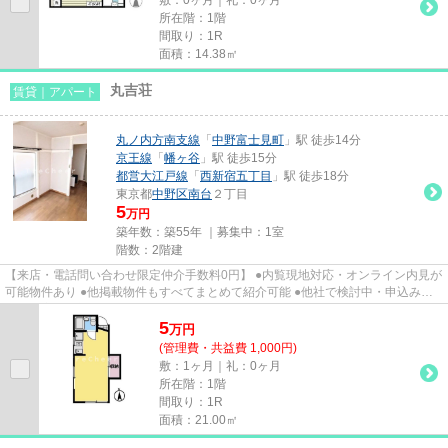
所在階：1階
間取り：1R
面積：14.38㎡
丸吉荘
賃貸｜アパート
丸ノ内方南支線
「
中野富士見町
」駅 徒歩14分
京王線
「
幡ヶ谷
」駅 徒歩15分
都営大江戸線
「
西新宿五丁目
」駅 徒歩18分
東京都
中野区
南台
２丁目
5
万円
築年数：築55年 ｜募集中：
1室
階数：2階建
【来店・電話問い合わせ限定仲介手数料0円】 ●内覧現地対応・オンライン内見が
可能物件あり ●他掲載物件もすべてまとめて紹介可能 ●他社で検討中・申込み済
みのお客様、初期費用がさら...
5
万
円
(管理費・共益費 1,000円)
敷：1ヶ月｜礼：0ヶ月
所在階：1階
間取り：1R
面積：21.00㎡