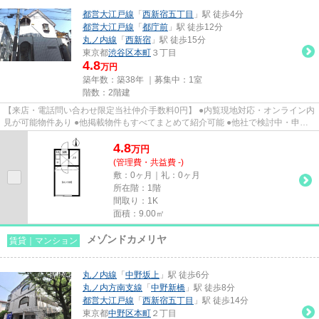
都営大江戸線
「
西新宿五丁目
」駅 徒歩4分
都営大江戸線
「
都庁前
」駅 徒歩12分
丸ノ内線
「
西新宿
」駅 徒歩15分
東京都
渋谷区
本町
３丁目
4.8
万円
築年数：築38年 ｜募集中：
1室
階数：2階建
【来店・電話問い合わせ限定当社仲介手数料0円】 ●内覧現地対応・オンライン内
見が可能物件あり ●他掲載物件もすべてまとめて紹介可能 ●他社で検討中・申込
み済みのお客様、初期費用が...
4.8
万
円
(管理費・共益費 -)
敷：0ヶ月｜礼：0ヶ月
所在階：1階
間取り：1K
面積：9.00㎡
メゾンドカメリヤ
賃貸｜マンション
丸ノ内線
「
中野坂上
」駅 徒歩6分
丸ノ内方南支線
「
中野新橋
」駅 徒歩8分
都営大江戸線
「
西新宿五丁目
」駅 徒歩14分
東京都
中野区
本町
２丁目