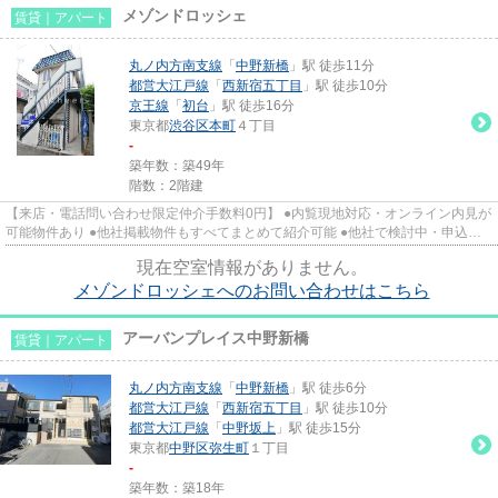
メゾンドロッシェ
賃貸｜アパート
丸ノ内方南支線
「
中野新橋
」駅 徒歩11分
都営大江戸線
「
西新宿五丁目
」駅 徒歩10分
京王線
「
初台
」駅 徒歩16分
東京都
渋谷区
本町
４丁目
-
築年数：築49年
階数：2階建
【来店・電話問い合わせ限定仲介手数料0円】 ●内覧現地対応・オンライン内見が
可能物件あり ●他社掲載物件もすべてまとめて紹介可能 ●他社で検討中・申込み
済みのお客様、初期費用がさ...
現在空室情報がありません。
メゾンドロッシェへのお問い合わせはこちら
アーバンプレイス中野新橋
賃貸｜アパート
丸ノ内方南支線
「
中野新橋
」駅 徒歩6分
都営大江戸線
「
西新宿五丁目
」駅 徒歩10分
都営大江戸線
「
中野坂上
」駅 徒歩15分
東京都
中野区
弥生町
１丁目
-
築年数：築18年