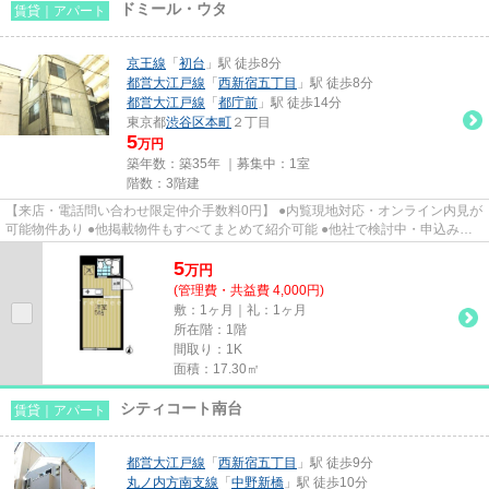
ドミール・ウタ
賃貸｜アパート
京王線
「
初台
」駅 徒歩8分
都営大江戸線
「
西新宿五丁目
」駅 徒歩8分
都営大江戸線
「
都庁前
」駅 徒歩14分
東京都
渋谷区
本町
２丁目
5
万円
築年数：築35年 ｜募集中：
1室
階数：3階建
【来店・電話問い合わせ限定仲介手数料0円】 ●内覧現地対応・オンライン内見が
可能物件あり ●他掲載物件もすべてまとめて紹介可能 ●他社で検討中・申込み済
みのお客様、初期費用がさら...
5
万
円
(管理費・共益費 4,000円)
敷：1ヶ月｜礼：1ヶ月
所在階：1階
間取り：1K
面積：17.30㎡
シティコート南台
賃貸｜アパート
都営大江戸線
「
西新宿五丁目
」駅 徒歩9分
丸ノ内方南支線
「
中野新橋
」駅 徒歩10分