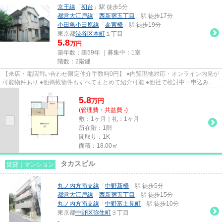
京王線
「
初台
」駅 徒歩5分
都営大江戸線
「
西新宿五丁目
」駅 徒歩17分
小田急小田原線
「
参宮橋
」駅 徒歩19分
東京都
渋谷区
本町
１丁目
5.8
万円
築年数：築59年 ｜募集中：
1室
階数：2階建
【来店・電話問い合わせ限定仲介手数料0円】 ●内覧現地対応・オンライン内見が
可能物件あり ●他掲載物件もすべてまとめて紹介可能 ●他社で検討中・申込み済
みのお客様、初期費用がさら...
5.8
万
円
(管理費・共益費 -)
敷：1ヶ月｜礼：1ヶ月
所在階：1階
間取り：1K
面積：18.00㎡
タカスビル
賃貸｜マンション
丸ノ内方南支線
「
中野新橋
」駅 徒歩5分
都営大江戸線
「
西新宿五丁目
」駅 徒歩15分
丸ノ内方南支線
「
中野富士見町
」駅 徒歩10分
東京都
中野区
弥生町
３丁目
-