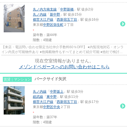
丸ノ内方南支線
「
中野新橋
」駅 徒歩2分
丸ノ内線
「
新中野
」駅 徒歩15分
都営大江戸線
「
西新宿五丁目
」駅 徒歩16分
東京都
中野区
弥生町
２丁目
-
築年数：築44年
階数：4階建
【来店・電話問い合わせ限定当社仲介手数料60％OFF】 ●内覧現地対応・オンラ
イン内見が可能物件あり ●他掲載物件もすべてまとめて紹介可能 ●他社で検討
中・申込み済みのお客様、初期費...
現在空室情報がありません。
メゾンドペガースへのお問い合わせはこちら
パークサイド矢沢
賃貸｜マンション
丸ノ内線
「
中野坂上
」駅 徒歩3分
総武線
「
東中野
」駅 徒歩11分
都営大江戸線
「
西新宿五丁目
」駅 徒歩17分
東京都
中野区
中央
２丁目
-
築年数：築37年
階数：4階建