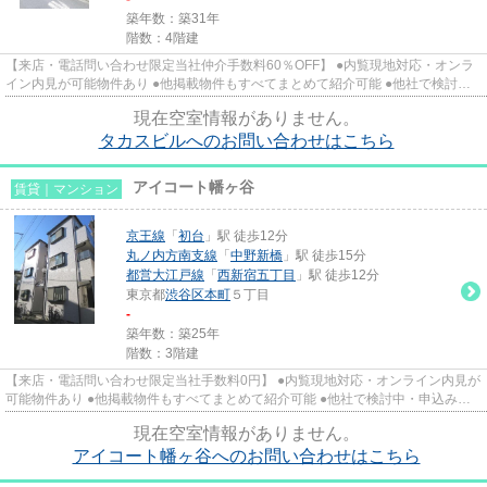
築年数：築31年
階数：4階建
【来店・電話問い合わせ限定当社仲介手数料60％OFF】 ●内覧現地対応・オンラ
イン内見が可能物件あり ●他掲載物件もすべてまとめて紹介可能 ●他社で検討
中・申込み済みのお客様、初期費...
現在空室情報がありません。
タカスビルへのお問い合わせはこちら
アイコート幡ヶ谷
賃貸｜マンション
京王線
「
初台
」駅 徒歩12分
丸ノ内方南支線
「
中野新橋
」駅 徒歩15分
都営大江戸線
「
西新宿五丁目
」駅 徒歩12分
東京都
渋谷区
本町
５丁目
-
築年数：築25年
階数：3階建
【来店・電話問い合わせ限定当社手数料0円】 ●内覧現地対応・オンライン内見が
可能物件あり ●他掲載物件もすべてまとめて紹介可能 ●他社で検討中・申込み済
みのお客様、初期費用がさら...
現在空室情報がありません。
アイコート幡ヶ谷へのお問い合わせはこちら