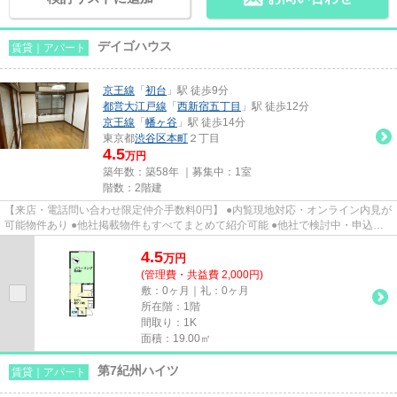
デイゴハウス
賃貸｜アパート
京王線
「
初台
」駅 徒歩9分
都営大江戸線
「
西新宿五丁目
」駅 徒歩12分
京王線
「
幡ヶ谷
」駅 徒歩14分
東京都
渋谷区
本町
２丁目
4.5
万円
築年数：築58年 ｜募集中：
1室
階数：2階建
【来店・電話問い合わせ限定仲介手数料0円】 ●内覧現地対応・オンライン内見が
可能物件あり ●他社掲載物件もすべてまとめて紹介可能 ●他社で検討中・申込み
済みのお客様、初期費用がさ...
4.5
万
円
(管理費・共益費 2,000円)
敷：0ヶ月｜礼：0ヶ月
所在階：1階
間取り：1K
面積：19.00㎡
第7紀州ハイツ
賃貸｜アパート