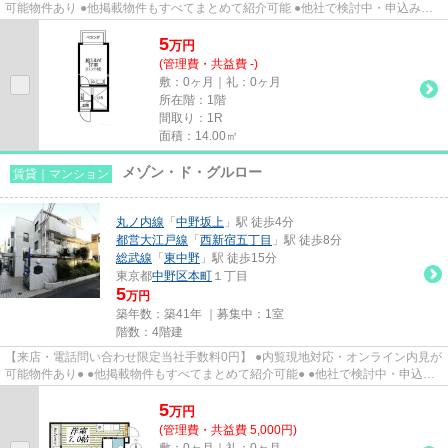
可能物件あり ●他掲載物件もすべてまとめて紹介可能 ●他社で検討中・申込み済
みのお客様、初期費用がさら...
5
万
円
(管理費・共益費 -)
敷：0ヶ月｜礼：0ヶ月
所在階：1階
間取り：1R
面積：14.00㎡
メゾン・ド・グルロー
賃貸｜マンション
丸ノ内線
「
中野坂上
」駅 徒歩4分
都営大江戸線
「
西新宿五丁目
」駅 徒歩8分
総武線
「
東中野
」駅 徒歩15分
東京都
中野区
本町
１丁目
5
万円
築年数：築41年 ｜募集中：
1室
階数：4階建
【来店・電話問い合わせ限定当社手数料0円】 ●内覧現地対応・オンライン内見が
可能物件あり● ●他掲載物件もすべてまとめて紹介可能● ●他社で検討中・申込み
済みのお客様、初期費用がさ...
5
万
円
(管理費・共益費 5,000円)
敷：0ヶ月｜礼：0ヶ月