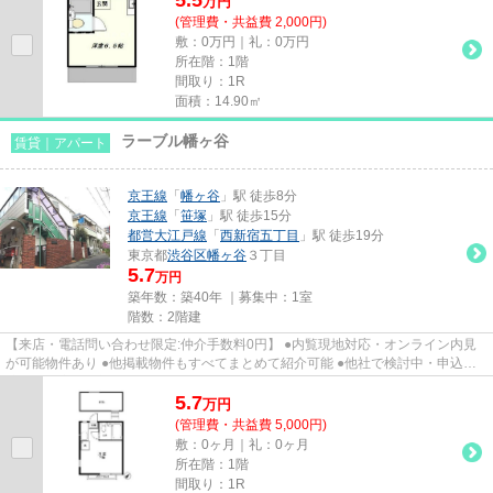
万
円
(管理費・共益費 2,000円)
敷：0万円｜礼：0万円
所在階：1階
間取り：1R
面積：14.90㎡
ラーブル幡ヶ谷
賃貸｜アパート
京王線
「
幡ヶ谷
」駅 徒歩8分
京王線
「
笹塚
」駅 徒歩15分
都営大江戸線
「
西新宿五丁目
」駅 徒歩19分
東京都
渋谷区
幡ヶ谷
３丁目
5.7
万円
築年数：築40年 ｜募集中：
1室
階数：2階建
【来店・電話問い合わせ限定:仲介手数料0円】 ●内覧現地対応・オンライン内見
が可能物件あり ●他掲載物件もすべてまとめて紹介可能 ●他社で検討中・申込み
済みのお客様、初期費用がさ...
5.7
万
円
(管理費・共益費 5,000円)
敷：0ヶ月｜礼：0ヶ月
所在階：1階
間取り：1R