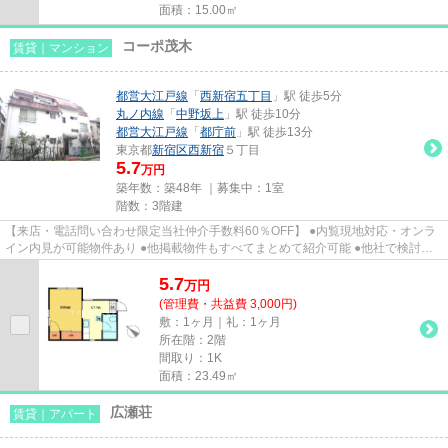
面積：15.00㎡
コーポ茂木
賃貸｜マンション
都営大江戸線
「
西新宿五丁目
」駅 徒歩5分
丸ノ内線
「
中野坂上
」駅 徒歩10分
都営大江戸線
「
都庁前
」駅 徒歩13分
東京都
新宿区
西新宿
５丁目
5.7
万円
築年数：築48年 ｜募集中：
1室
階数：3階建
【来店・電話問い合わせ限定当社仲介手数料60％OFF】 ●内覧現地対応・オンラ
イン内見が可能物件あり ●他掲載物件もすべてまとめて紹介可能 ●他社で検討
中・申込み済みのお客様、初期費...
5.7
万
円
(管理費・共益費 3,000円)
敷：1ヶ月｜礼：1ヶ月
所在階：2階
間取り：1K
面積：23.49㎡
広瀬荘
賃貸｜アパート