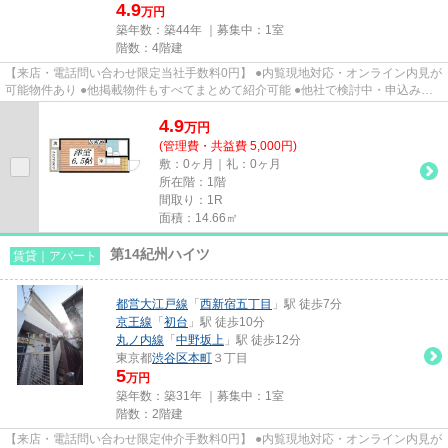
4.9
万円
築年数：築44年 ｜募集中：
1室
階数：4階建
【来店・電話問い合わせ限定当社手数料0円】 ●内覧現地対応・オンライン内見が
可能物件あり ●他掲載物件もすべてまとめて紹介可能 ●他社で検討中・申込み済
みのお客様、初期費用がさら...
4.9
万
円
(管理費・共益費 5,000円)
敷：0ヶ月｜礼：0ヶ月
所在階：1階
間取り：1R
面積：14.66㎡
第14紀州ハイツ
賃貸｜アパート
都営大江戸線
「
西新宿五丁目
」駅 徒歩7分
京王線
「
初台
」駅 徒歩10分
丸ノ内線
「
中野坂上
」駅 徒歩12分
東京都
渋谷区
本町
３丁目
5
万円
築年数：築31年 ｜募集中：
1室
階数：2階建
【来店・電話問い合わせ限定仲介手数料0円】 ●内覧現地対応・オンライン内見が