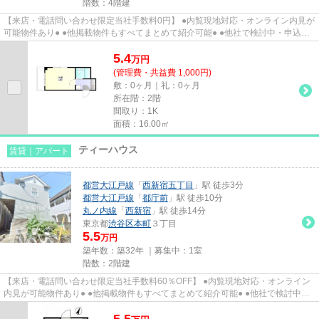
階数：4階建
【来店・電話問い合わせ限定当社手数料0円】 ●内覧現地対応・オンライン内見が
可能物件あり● ●他掲載物件もすべてまとめて紹介可能● ●他社で検討中・申込み
済みのお客様、初期費用がさ...
5.4
万
円
(管理費・共益費 1,000円)
敷：0ヶ月｜礼：0ヶ月
所在階：2階
間取り：1K
面積：16.00㎡
ティーハウス
賃貸｜アパート
都営大江戸線
「
西新宿五丁目
」駅 徒歩3分
都営大江戸線
「
都庁前
」駅 徒歩10分
丸ノ内線
「
西新宿
」駅 徒歩14分
東京都
渋谷区
本町
３丁目
5.5
万円
築年数：築32年 ｜募集中：
1室
階数：2階建
【来店・電話問い合わせ限定当社手数料60％OFF】 ●内覧現地対応・オンライン
内見が可能物件あり● ●他掲載物件もすべてまとめて紹介可能● ●他社で検討中・
申込み済みのお客様、初期費用...
5.5