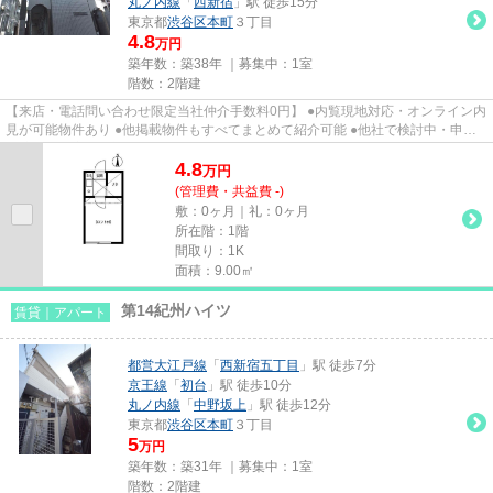
丸ノ内線
「
西新宿
」駅 徒歩15分
東京都
渋谷区
本町
３丁目
4.8
万円
築年数：築38年 ｜募集中：
1室
階数：2階建
【来店・電話問い合わせ限定当社仲介手数料0円】 ●内覧現地対応・オンライン内
見が可能物件あり ●他掲載物件もすべてまとめて紹介可能 ●他社で検討中・申込
み済みのお客様、初期費用が...
4.8
万
円
(管理費・共益費 -)
敷：0ヶ月｜礼：0ヶ月
所在階：1階
間取り：1K
面積：9.00㎡
第14紀州ハイツ
賃貸｜アパート
都営大江戸線
「
西新宿五丁目
」駅 徒歩7分
京王線
「
初台
」駅 徒歩10分
丸ノ内線
「
中野坂上
」駅 徒歩12分
東京都
渋谷区
本町
３丁目
5
万円
築年数：築31年 ｜募集中：
1室
階数：2階建