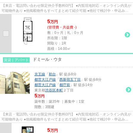
【来店・電話問い合わせ限定仲介手数料0円】 ●内覧現地対応・オンライン内見が
可能物件あり ●他掲載物件もすべてまとめて紹介可能 ●他社で検討中・申込み済
みのお客様、初期費用がさら...
5
万
円
(管理費・共益費 -)
敷：0ヶ月｜礼：0ヶ月
所在階：1階
間取り：1R
面積：14.00㎡
ドミール・ウタ
賃貸｜アパート
京王線
「
初台
」駅 徒歩8分
都営大江戸線
「
西新宿五丁目
」駅 徒歩8分
都営大江戸線
「
都庁前
」駅 徒歩14分
東京都
渋谷区
本町
２丁目
5
万円
築年数：築35年 ｜募集中：
1室
階数：3階建
【来店・電話問い合わせ限定仲介手数料0円】 ●内覧現地対応・オンライン内見が
可能物件あり ●他掲載物件もすべてまとめて紹介可能 ●他社で検討中・申込み済
みのお客様、初期費用がさら...
5
万
円