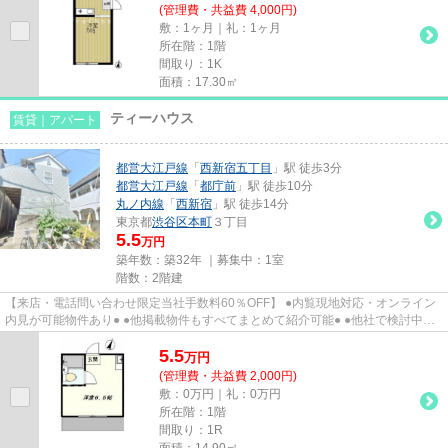
(管理費・共益費 4,000円)
敷：1ヶ月｜礼：1ヶ月
所在階：1階
間取り：1K
面積：17.30㎡
ティーハウス
賃貸｜アパート
都営大江戸線
「
西新宿五丁目
」駅 徒歩3分
都営大江戸線
「
都庁前
」駅 徒歩10分
丸ノ内線
「
西新宿
」駅 徒歩14分
東京都
渋谷区
本町
３丁目
5.5
万円
築年数：築32年 ｜募集中：
1室
階数：2階建
【来店・電話問い合わせ限定当社手数料60％OFF】 ●内覧現地対応・オンライン
内見が可能物件あり● ●他掲載物件もすべてまとめて紹介可能● ●他社で検討中・
申込み済みのお客様、初期費用...
5.5
万
円
(管理費・共益費 2,000円)
敷：0万円｜礼：0万円
所在階：1階
間取り：1R
面積：14.90㎡