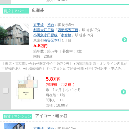
広瀬荘
賃貸｜アパート
京王線
「
初台
」駅 徒歩5分
都営大江戸線
「
西新宿五丁目
」駅 徒歩17分
小田急小田原線
「
参宮橋
」駅 徒歩19分
東京都
渋谷区
本町
１丁目
5.8
万円
築年数：築59年 ｜募集中：
1室
階数：2階建
【来店・電話問い合わせ限定仲介手数料0円】 ●内覧現地対応・オンライン内見が
可能物件あり ●他掲載物件もすべてまとめて紹介可能 ●他社で検討中・申込み済
みのお客様、初期費用がさら...
5.8
万
円
(管理費・共益費 -)
敷：1ヶ月｜礼：1ヶ月
所在階：1階
間取り：1K
面積：18.00㎡
アイコート幡ヶ谷
賃貸｜マンション
京王線
「
初台
」駅 徒歩12分