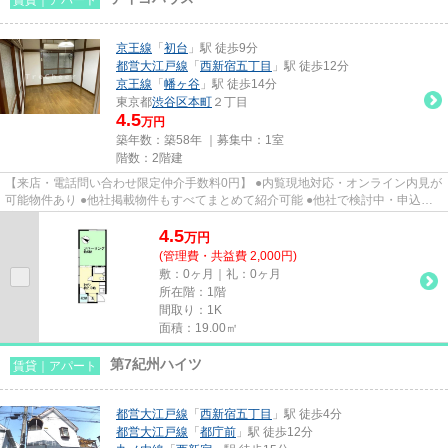
京王線
「
初台
」駅 徒歩9分
都営大江戸線
「
西新宿五丁目
」駅 徒歩12分
京王線
「
幡ヶ谷
」駅 徒歩14分
東京都
渋谷区
本町
２丁目
4.5
万円
築年数：築58年 ｜募集中：
1室
階数：2階建
【来店・電話問い合わせ限定仲介手数料0円】 ●内覧現地対応・オンライン内見が
可能物件あり ●他社掲載物件もすべてまとめて紹介可能 ●他社で検討中・申込み
済みのお客様、初期費用がさ...
4.5
万
円
(管理費・共益費 2,000円)
敷：0ヶ月｜礼：0ヶ月
所在階：1階
間取り：1K
面積：19.00㎡
第7紀州ハイツ
賃貸｜アパート
都営大江戸線
「
西新宿五丁目
」駅 徒歩4分
都営大江戸線
「
都庁前
」駅 徒歩12分