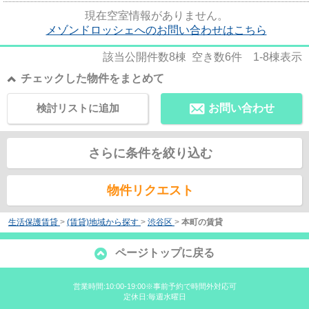
済みのお客様、初期費用がさ...
現在空室情報がありません。
メゾンドロッシェへのお問い合わせはこちら
該当公開件数
8
棟 空き数
6
件
1-8
棟表示
チェックした物件をまとめて
検討リストに追加
お問い合わせ
さらに条件を絞り込む
物件リクエスト
生活保護賃貸
>
(賃貸)地域から探す
>
渋谷区
>
本町の賃貸
ページトップに戻る
営業時間:10:00-19:00※事前予約で時間外対応可
定休日:毎週水曜日