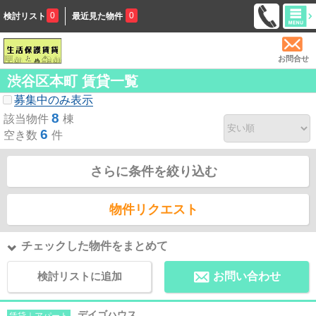
0
0
検討リスト
最近見た物件
お問合せ
渋谷区本町 賃貸一覧
募集中のみ表示
8
該当物件
棟
6
空き数
件
さらに条件を絞り込む
物件リクエスト
チェックした物件をまとめて
検討リストに追加
お問い合わせ
デイゴハウス
賃貸｜アパート