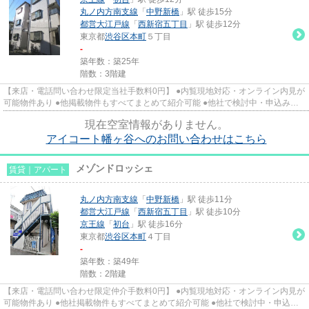
丸ノ内方南支線
「
中野新橋
」駅 徒歩15分
都営大江戸線
「
西新宿五丁目
」駅 徒歩12分
東京都
渋谷区
本町
５丁目
-
築年数：築25年
階数：3階建
【来店・電話問い合わせ限定当社手数料0円】 ●内覧現地対応・オンライン内見が
可能物件あり ●他掲載物件もすべてまとめて紹介可能 ●他社で検討中・申込み済
みのお客様、初期費用がさら...
現在空室情報がありません。
アイコート幡ヶ谷へのお問い合わせはこちら
メゾンドロッシェ
賃貸｜アパート
丸ノ内方南支線
「
中野新橋
」駅 徒歩11分
都営大江戸線
「
西新宿五丁目
」駅 徒歩10分
京王線
「
初台
」駅 徒歩16分
東京都
渋谷区
本町
４丁目
-
築年数：築49年
階数：2階建
【来店・電話問い合わせ限定仲介手数料0円】 ●内覧現地対応・オンライン内見が
可能物件あり ●他社掲載物件もすべてまとめて紹介可能 ●他社で検討中・申込み