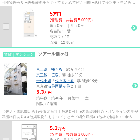
可能物件あり ●他掲載物件もすべてまとめて紹介可能 ●他社で検討中・申込み済
みのお客様、初期費用がさら...
5
万
円
(管理費・共益費 5,000円)
敷：0ヶ月｜礼：0ヶ月
所在階：1階
間取り：1R
面積：12.88㎡
ソアール幡ヶ谷
賃貸｜マンション
京王線
「
幡ヶ谷
」駅 徒歩4分
京王線
「
笹塚
」駅 徒歩11分
千代田線
「
代々木上原
」駅 徒歩18分
東京都
渋谷区
幡ヶ谷
２丁目
5.3
万円
築年数：築40年 ｜募集中：
1室
階数：5階建
【来店・電話問い合わせ限定当社手数料0円】 ●内覧現地対応・オンライン内見が
可能物件あり● ●他掲載物件もすべてまとめて紹介可能● ●他社で検討中・申込み
済みのお客様、初期費用がさ...
5.3
万
円
(管理費・共益費 3,000円)
敷：0ヶ月｜礼：0ヶ月