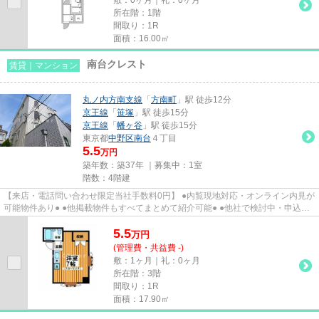
所在階：1階
間取り：1R
面積：16.00㎡
南台クレスト
賃貸｜マンション
丸ノ内方南支線
「
方南町
」駅 徒歩12分
京王線
「
笹塚
」駅 徒歩15分
京王線
「
幡ヶ谷
」駅 徒歩15分
東京都
中野区
南台
４丁目
5.5
万円
築年数：築37年 ｜募集中：
1室
階数：4階建
【来店・電話問い合わせ限定当社手数料0円】 ●内覧現地対応・オンライン内見が
可能物件あり● ●他掲載物件もすべてまとめて紹介可能● ●他社で検討中・申込み
済みのお客様、初期費用が...
5.5
万
円
(管理費・共益費 -)
敷：1ヶ月｜礼：0ヶ月
所在階：3階
間取り：1R
面積：17.90㎡