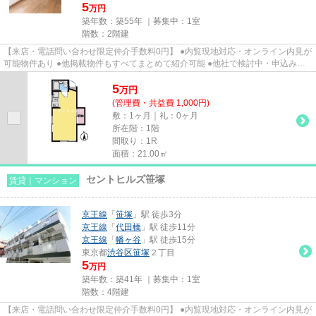
5
万円
築年数：築55年 ｜募集中：
1室
階数：2階建
【来店・電話問い合わせ限定仲介手数料0円】 ●内覧現地対応・オンライン内見が
可能物件あり ●他掲載物件もすべてまとめて紹介可能 ●他社で検討中・申込み済
みのお客様、初期費用がさら...
5
万
円
(管理費・共益費 1,000円)
敷：1ヶ月｜礼：0ヶ月
所在階：1階
間取り：1R
面積：21.00㎡
セントヒルズ笹塚
賃貸｜マンション
京王線
「
笹塚
」駅 徒歩3分
京王線
「
代田橋
」駅 徒歩11分
京王線
「
幡ヶ谷
」駅 徒歩15分
東京都
渋谷区
笹塚
２丁目
5
万円
築年数：築41年 ｜募集中：
1室
階数：4階建
【来店・電話問い合わせ限定仲介手数料0円】 ●内覧現地対応・オンライン内見が