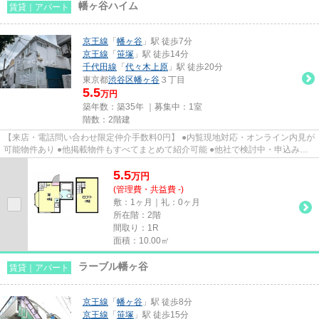
幡ヶ谷ハイム
賃貸｜アパート
京王線
「
幡ヶ谷
」駅 徒歩7分
京王線
「
笹塚
」駅 徒歩14分
千代田線
「
代々木上原
」駅 徒歩20分
東京都
渋谷区
幡ヶ谷
３丁目
5.5
万円
築年数：築35年 ｜募集中：
1室
階数：2階建
【来店・電話問い合わせ限定仲介手数料0円】 ●内覧現地対応・オンライン内見が
可能物件あり ●他掲載物件もすべてまとめて紹介可能 ●他社で検討中・申込み済
みのお客様、初期費用がさら...
5.5
万
円
(管理費・共益費 -)
敷：1ヶ月｜礼：0ヶ月
所在階：2階
間取り：1R
面積：10.00㎡
ラーブル幡ヶ谷
賃貸｜アパート
京王線
「
幡ヶ谷
」駅 徒歩8分
京王線
「
笹塚
」駅 徒歩15分