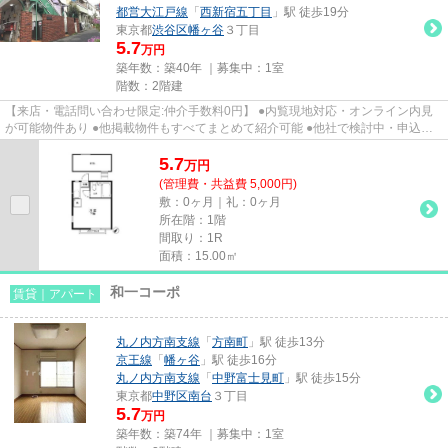
都営大江戸線
「
西新宿五丁目
」駅 徒歩19分
東京都
渋谷区
幡ヶ谷
３丁目
5.7
万円
築年数：築40年 ｜募集中：
1室
階数：2階建
【来店・電話問い合わせ限定:仲介手数料0円】 ●内覧現地対応・オンライン内見
が可能物件あり ●他掲載物件もすべてまとめて紹介可能 ●他社で検討中・申込み
済みのお客様、初期費用がさ...
5.7
万
円
(管理費・共益費 5,000円)
敷：0ヶ月｜礼：0ヶ月
所在階：1階
間取り：1R
面積：15.00㎡
和一コーポ
賃貸｜アパート
丸ノ内方南支線
「
方南町
」駅 徒歩13分
京王線
「
幡ヶ谷
」駅 徒歩16分
丸ノ内方南支線
「
中野富士見町
」駅 徒歩15分
東京都
中野区
南台
３丁目
5.7
万円
築年数：築74年 ｜募集中：
1室