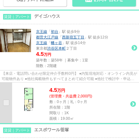
デイゴハウス
賃貸｜アパート
京王線
「
初台
」駅 徒歩9分
都営大江戸線
「
西新宿五丁目
」駅 徒歩12分
京王線
「
幡ヶ谷
」駅 徒歩14分
東京都
渋谷区
本町
２丁目
4.5
万円
築年数：築58年 ｜募集中：
1室
階数：2階建
【来店・電話問い合わせ限定仲介手数料0円】 ●内覧現地対応・オンライン内見が
可能物件あり ●他社掲載物件もすべてまとめて紹介可能 ●他社で検討中・申込み
済みのお客様、初期費用がさ...
4.5
万
円
(管理費・共益費 2,000円)
敷：0ヶ月｜礼：0ヶ月
所在階：1階
間取り：1K
面積：19.00㎡
エスポワール笹塚
賃貸｜アパート