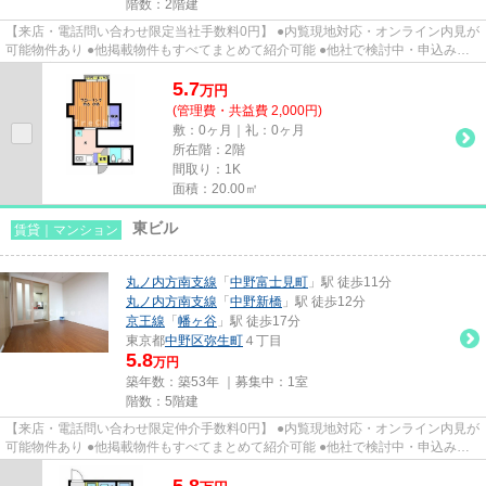
階数：2階建
【来店・電話問い合わせ限定当社手数料0円】 ●内覧現地対応・オンライン内見が
可能物件あり ●他掲載物件もすべてまとめて紹介可能 ●他社で検討中・申込み済
みのお客様、初期費用がさら...
5.7
万
円
(管理費・共益費 2,000円)
敷：0ヶ月｜礼：0ヶ月
所在階：2階
間取り：1K
面積：20.00㎡
東ビル
賃貸｜マンション
丸ノ内方南支線
「
中野富士見町
」駅 徒歩11分
丸ノ内方南支線
「
中野新橋
」駅 徒歩12分
京王線
「
幡ヶ谷
」駅 徒歩17分
東京都
中野区
弥生町
４丁目
5.8
万円
築年数：築53年 ｜募集中：
1室
階数：5階建
【来店・電話問い合わせ限定仲介手数料0円】 ●内覧現地対応・オンライン内見が
可能物件あり ●他掲載物件もすべてまとめて紹介可能 ●他社で検討中・申込み済
みのお客様、初期費用がさら...
5.8