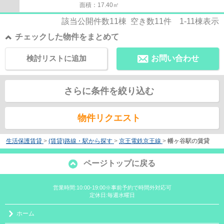
面積：17.40㎡
該当公開件数
11
棟 空き数
11
件
1-11
棟表示
チェックした物件をまとめて
検討リストに追加
お問い合わせ
さらに条件を絞り込む
物件リクエスト
生活保護賃貸
>
(賃貸)路線・駅から探す
>
京王電鉄京王線
>
幡ヶ谷駅の賃貸
ページトップに戻る
営業時間:10:00-19:00※事前予約で時間外対応可
定休日:毎週水曜日
ホーム