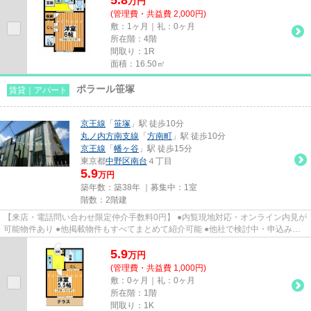
万
円
(管理費・共益費 2,000円)
敷：1ヶ月｜礼：0ヶ月
所在階：4階
間取り：1R
面積：16.50㎡
ポラール笹塚
賃貸｜アパート
京王線
「
笹塚
」駅 徒歩10分
丸ノ内方南支線
「
方南町
」駅 徒歩10分
京王線
「
幡ヶ谷
」駅 徒歩15分
東京都
中野区
南台
４丁目
5.9
万円
築年数：築38年 ｜募集中：
1室
階数：2階建
【来店・電話問い合わせ限定仲介手数料0円】 ●内覧現地対応・オンライン内見が
可能物件あり ●他掲載物件もすべてまとめて紹介可能 ●他社で検討中・申込み済
みのお客様、初期費用がさら...
5.9
万
円
(管理費・共益費 1,000円)
敷：0ヶ月｜礼：0ヶ月
所在階：1階
間取り：1K