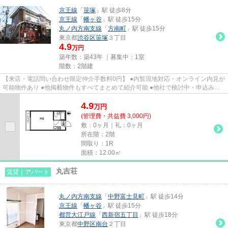
京王線
「
笹塚
」駅 徒歩8分
京王線
「
幡ヶ谷
」駅 徒歩15分
丸ノ内方南支線
「
方南町
」駅 徒歩15分
東京都
渋谷区
笹塚
３丁目
4.9
万円
築年数：築43年 ｜募集中：
1室
階数：2階建
【来店・電話問い合わせ限定仲介手数料0円】 ●内覧現地対応・オンライン内見が
可能物件あり ●他掲載物件もすべてまとめて紹介可能 ●他社で検討中・申込み済
みのお客様、初期費用がさら...
4.9
万
円
(管理費・共益費 3,000円)
敷：0ヶ月｜礼：0ヶ月
所在階：2階
間取り：1R
面積：12.00㎡
丸吉荘
賃貸｜アパート
丸ノ内方南支線
「
中野富士見町
」駅 徒歩14分
京王線
「
幡ヶ谷
」駅 徒歩15分
都営大江戸線
「
西新宿五丁目
」駅 徒歩18分
東京都
中野区
南台
２丁目