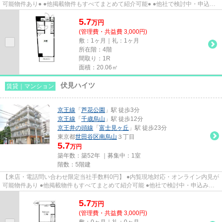
可能物件あり● ●他掲載物件もすべてまとめて紹介可能● ●他社で検討中・申込み
済みのお客様、初期費用がさ...
5.7
万
円
(管理費・共益費 3,000円)
敷：1ヶ月｜礼：1ヶ月
所在階：4階
間取り：1R
面積：20.06㎡
伏見ハイツ
賃貸｜マンション
京王線
「
芦花公園
」駅 徒歩3分
京王線
「
千歳烏山
」駅 徒歩12分
京王井の頭線
「
富士見ヶ丘
」駅 徒歩23分
東京都
世田谷区
南烏山
３丁目
5.7
万円
築年数：築52年 ｜募集中：
1室
階数：5階建
【来店・電話問い合わせ限定当社手数料0円】 ●内覧現地対応・オンライン内見が
可能物件あり ●他掲載物件もすべてまとめて紹介可能 ●他社で検討中・申込み済
みのお客様、初期費用がさら...
5.7
万
円
(管理費・共益費 3,000円)
敷：0ヶ月｜礼：0ヶ月