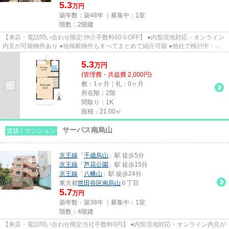
5.3
万円
築年数：築48年 ｜募集中：
1室
階数：2階建
【来店・電話問い合わせ限定:仲介手数料60％OFF】 ●内覧現地対応・オンライン
内見が可能物件あり ●他掲載物件もすべてまとめて紹介可能 ●他社で検討中・申
込み済みのお客様、初期費用...
5.3
万
円
(管理費・共益費 2,000円)
敷：1ヶ月｜礼：0ヶ月
所在階：2階
間取り：1K
面積：21.00㎡
サーパス南烏山
賃貸｜マンション
京王線
「
千歳烏山
」駅 徒歩5分
京王線
「
芦花公園
」駅 徒歩15分
京王線
「
八幡山
」駅 徒歩24分
東京都
世田谷区
南烏山
６丁目
5.7
万円
築年数：築38年 ｜募集中：
1室
階数：4階建
【来店・電話問い合わせ限定当社手数料0円】 ●内覧現地対応・オンライン内見が