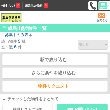
0
0
検討リスト
最近見た物件
お問合せ
千歳烏山駅物件一覧
募集中のみ表示
9
該当物件
棟
6
空き数
件
駅で絞り込む
さらに条件を絞り込む
物件リクエスト
チェックした物件をまとめて
検討リストに追加
お問い合わせ