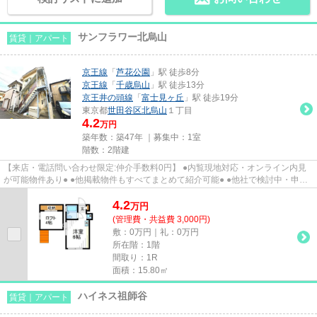
サンフラワー北烏山
賃貸｜アパート
京王線
「
芦花公園
」駅 徒歩8分
京王線
「
千歳烏山
」駅 徒歩13分
京王井の頭線
「
富士見ヶ丘
」駅 徒歩19分
東京都
世田谷区
北烏山
１丁目
4.2
万円
築年数：築47年 ｜募集中：
1室
階数：2階建
【来店・電話問い合わせ限定:仲介手数料0円】 ●内覧現地対応・オンライン内見
が可能物件あり● ●他掲載物件もすべてまとめて紹介可能● ●他社で検討中・申込
み済みのお客様、初期費用が...
4.2
万
円
(管理費・共益費 3,000円)
敷：0万円｜礼：0万円
所在階：1階
間取り：1R
面積：15.80㎡
ハイネス祖師谷
賃貸｜アパート