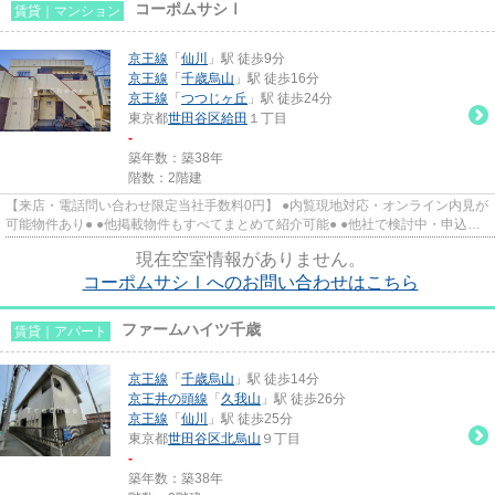
コーポムサシⅠ
賃貸｜マンション
京王線
「
仙川
」駅 徒歩9分
京王線
「
千歳烏山
」駅 徒歩16分
京王線
「
つつじヶ丘
」駅 徒歩24分
東京都
世田谷区
給田
１丁目
-
築年数：築38年
階数：2階建
【来店・電話問い合わせ限定当社手数料0円】 ●内覧現地対応・オンライン内見が
可能物件あり● ●他掲載物件もすべてまとめて紹介可能● ●他社で検討中・申込み
済みのお客様、初期費用がさ...
現在空室情報がありません。
コーポムサシⅠへのお問い合わせはこちら
ファームハイツ千歳
賃貸｜アパート
京王線
「
千歳烏山
」駅 徒歩14分
京王井の頭線
「
久我山
」駅 徒歩26分
京王線
「
仙川
」駅 徒歩25分
東京都
世田谷区
北烏山
９丁目
-
築年数：築38年