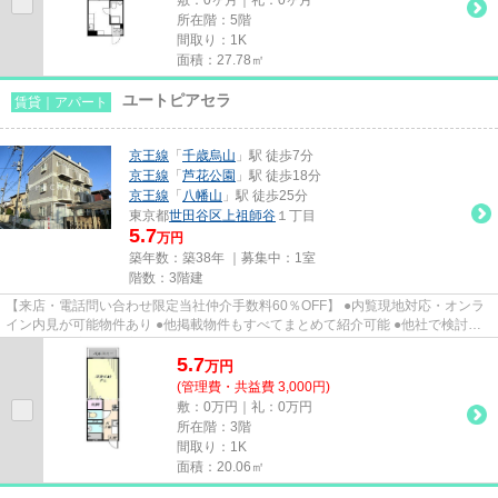
所在階：5階
間取り：1K
面積：27.78㎡
ユートピアセラ
賃貸｜アパート
京王線
「
千歳烏山
」駅 徒歩7分
京王線
「
芦花公園
」駅 徒歩18分
京王線
「
八幡山
」駅 徒歩25分
東京都
世田谷区
上祖師谷
１丁目
5.7
万円
築年数：築38年 ｜募集中：
1室
階数：3階建
【来店・電話問い合わせ限定当社仲介手数料60％OFF】 ●内覧現地対応・オンラ
イン内見が可能物件あり ●他掲載物件もすべてまとめて紹介可能 ●他社で検討
中・申込み済みのお客様、初期費...
5.7
万
円
(管理費・共益費 3,000円)
敷：0万円｜礼：0万円
所在階：3階
間取り：1K
面積：20.06㎡