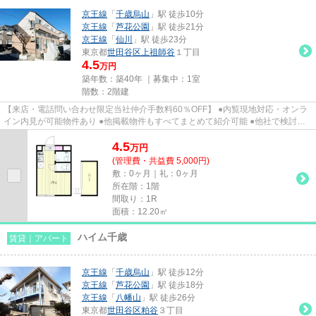
京王線
「
千歳烏山
」駅 徒歩10分
京王線
「
芦花公園
」駅 徒歩21分
京王線
「
仙川
」駅 徒歩23分
東京都
世田谷区
上祖師谷
１丁目
4.5
万円
築年数：築40年 ｜募集中：
1室
階数：2階建
【来店・電話問い合わせ限定当社仲介手数料60％OFF】 ●内覧現地対応・オンラ
イン内見が可能物件あり ●他掲載物件もすべてまとめて紹介可能 ●他社で検討
中・申込み済みのお客様、初期費...
4.5
万
円
(管理費・共益費 5,000円)
敷：0ヶ月｜礼：0ヶ月
所在階：1階
間取り：1R
面積：12.20㎡
ハイム千歳
賃貸｜アパート
京王線
「
千歳烏山
」駅 徒歩12分
京王線
「
芦花公園
」駅 徒歩18分
京王線
「
八幡山
」駅 徒歩26分
東京都
世田谷区
粕谷
３丁目