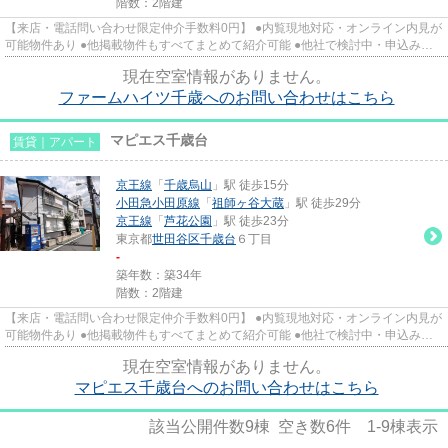
階数：2階建
【来店・電話問い合わせ限定仲介手数料0円】 ●内覧現地対応・オンライン内見が
可能物件あり ●他掲載物件もすべてまとめて紹介可能 ●他社で検討中・申込み済
みのお客様、初期費用がさら...
現在空室情報がありません。
ファームハイツ千歳へのお問い合わせはこちら
マピエス千歳台
賃貸｜アパート
京王線
「
千歳烏山
」駅 徒歩15分
小田急小田原線
「
祖師ヶ谷大蔵
」駅 徒歩29分
京王線
「
芦花公園
」駅 徒歩23分
東京都
世田谷区
千歳台
６丁目
-
築年数：築34年
階数：2階建
【来店・電話問い合わせ限定仲介手数料0円】 ●内覧現地対応・オンライン内見が
可能物件あり ●他掲載物件もすべてまとめて紹介可能 ●他社で検討中・申込み済
みのお客様、初期費用がさら...
現在空室情報がありません。
マピエス千歳台へのお問い合わせはこちら
該当公開件数
9
棟 空き数
6
件
1-9
棟表示