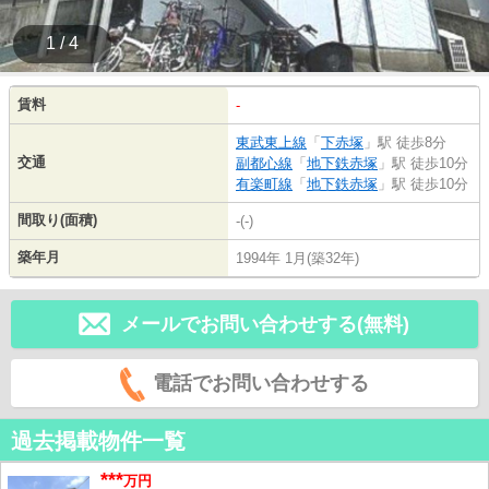
1 / 4
賃料
-
東武東上線
「
下赤塚
」駅 徒歩8分
交通
副都心線
「
地下鉄赤塚
」駅 徒歩10分
有楽町線
「
地下鉄赤塚
」駅 徒歩10分
間取り(面積)
-(-)
築年月
1994年 1月(築32年)
メールでお問い合わせする(無料)
電話でお問い合わせする
過去掲載物件一覧
***
万円