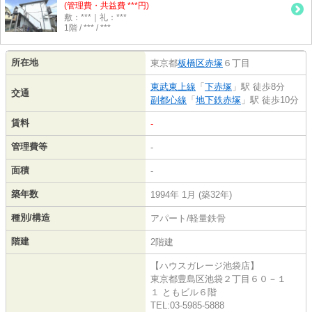
(管理費・共益費 ***円)
敷：***｜礼：***
1階 / *** / ***
所在地
東京都
板橋区
赤塚
６丁目
東武東上線
「
下赤塚
」駅 徒歩8分
交通
副都心線
「
地下鉄赤塚
」駅 徒歩10分
賃料
-
管理費等
-
面積
-
築年数
1994年 1月 (築32年)
種別/構造
アパート/軽量鉄骨
階建
2階建
【ハウスガレージ池袋店】
東京都豊島区池袋２丁目６０－１
１ ともビル６階
TEL:03-5985-5888