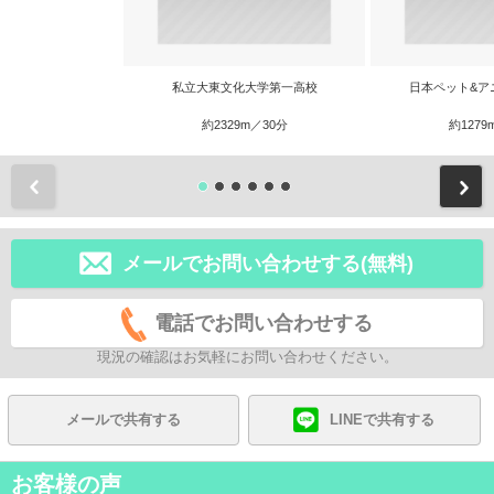
私立大東文化大学第一高校
日本ペット&ア
約2329m／30分
約1279
前
メールでお問い合わせする(無料)
電話でお問い合わせする
現況の確認はお気軽にお問い合わせください。
メールで共有する
LINEで共有する
お客様の声