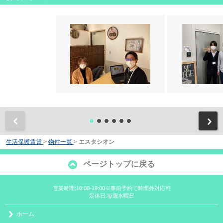
前
生活保護賃貸
>
物件一覧
>
エスタシオン
ページトップに戻る
営業時間:10:00-19:00※事前予約で時間外対応可
定休日:毎週水曜日
ホーム