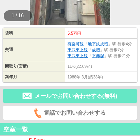
1 / 16
賃料
5.5万円
有楽町線
「
地下鉄成増
」駅 徒歩4分
交通
東武東上線
「
成増
」駅 徒歩7分
東武東上線
「
下赤塚
」駅 徒歩21分
間取り(面積)
1DK(22.69㎡)
築年月
1988年 3月(築38年)
メールでお問い合わせする(無料)
電話でお問い合わせする
空室一覧