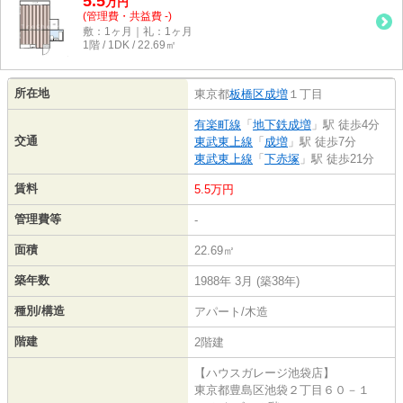
5.5
万
円
(管理費・共益費 -)
敷：1ヶ月｜礼：1ヶ月
1階 / 1DK / 22.69㎡
所在地
東京都
板橋区
成増
１丁目
有楽町線
「
地下鉄成増
」駅 徒歩4分
交通
東武東上線
「
成増
」駅 徒歩7分
東武東上線
「
下赤塚
」駅 徒歩21分
賃料
5.5万円
管理費等
-
面積
22.69㎡
築年数
1988年 3月 (築38年)
種別/構造
アパート/木造
階建
2階建
【ハウスガレージ池袋店】
東京都豊島区池袋２丁目６０－１