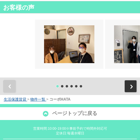
お客様の声
前
生活保護賃貸
>
物件一覧
>
コーポHATA
ページトップに戻る
営業時間:10:00-19:00※事前予約で時間外対応可
定休日:毎週水曜日