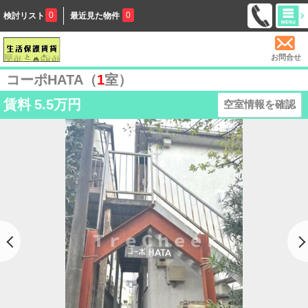
0
0
検討リスト
最近見た物件
お問合せ
コーポHATA（
1
室）
賃料
5.5万円
空室情報を確認