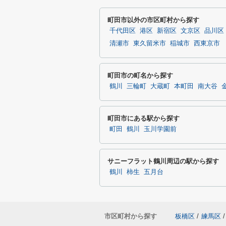
町田市以外の市区町村から探す
千代田区
港区
新宿区
文京区
品川区
清瀬市
東久留米市
稲城市
西東京市
町田市の町名から探す
鶴川
三輪町
大蔵町
本町田
南大谷
町田市にある駅から探す
町田
鶴川
玉川学園前
サニーフラット鶴川周辺の駅から探す
鶴川
柿生
五月台
市区町村から探す
板橋区
/
練馬区
/