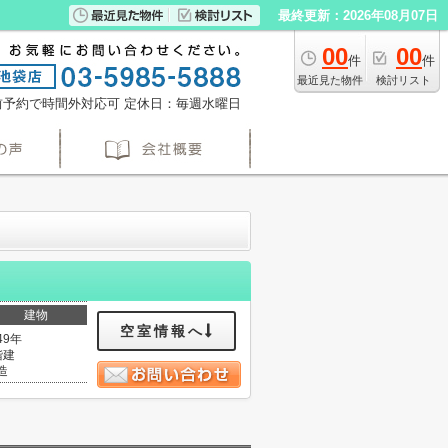
最終更新：2026年08月07日
00
00
件
件
最近見た物件
検討リスト
※事前予約で時間外対応可
定休日：毎週水曜日
建物
空室情報へ
49年
階建
造