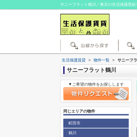
サニーフラット鶴川／東京の生活保護受給
生活保護賃貸
>
物件一覧
>
サニーフ
サニーフラット鶴川
▼ご希望の物件をお探しします
同じエリアの物件
町田市
鶴川