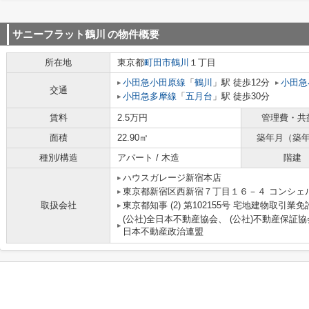
サニーフラット鶴川
の物件概要
所在地
東京都
町田市
鶴川
１丁目
小田急小田原線
「
鶴川
」駅 徒歩12分
小田急
交通
小田急多摩線
「
五月台
」駅 徒歩30分
賃料
2.5万円
管理費・共
面積
22.90㎡
築年月（築
種別/構造
アパート / 木造
階建
ハウスガレージ新宿本店
東京都新宿区西新宿７丁目１６－４ コンシェ
取扱会社
東京都知事 (2) 第102155号 宅地建物取引業免
(公社)全日本不動産協会、 (公社)不動産保証協
日本不動産政治連盟