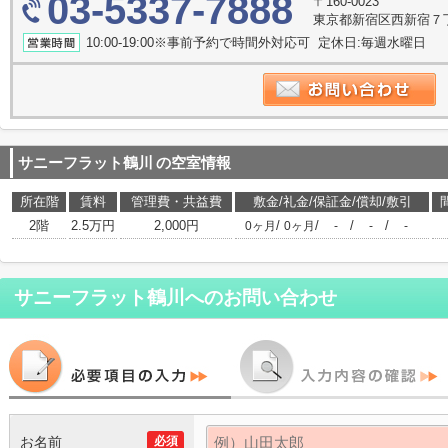
03-5337-7888
〒160-0023
東京都新宿区西新宿７
10:00-19:00※事前予約で時間外対応可 定休日:毎週水曜日
サニーフラット鶴川
の空室情報
所在階
賃料
管理費・共益費
敷金/礼金/保証金/償却/敷引
2階
2.5万円
2,000円
/
/
/
/
0ヶ月
0ヶ月
-
-
-
サニーフラット鶴川
へのお問い合わせ
お名前
必須