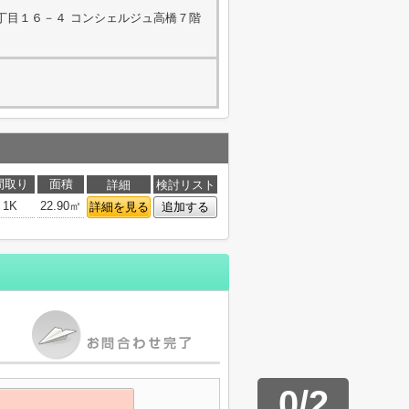
丁目１６－４ コンシェルジュ高橋７階
間取り
面積
詳細
検討リスト
1K
22.90㎡
詳細を見る
追加する
0
/
2