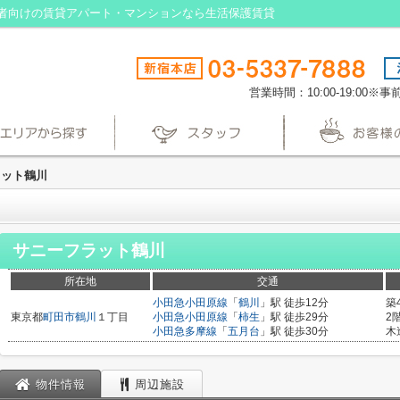
者向けの賃貸アパート・マンションなら生活保護賃貸
営業時間：10:00-19:00
ラット鶴川
サニーフラット鶴川
所在地
交通
小田急小田原線
「
鶴川
」駅 徒歩12分
築
東京都
町田市
鶴川
１丁目
小田急小田原線
「
柿生
」駅 徒歩29分
2
小田急多摩線
「
五月台
」駅 徒歩30分
木
物件情報
周辺施設