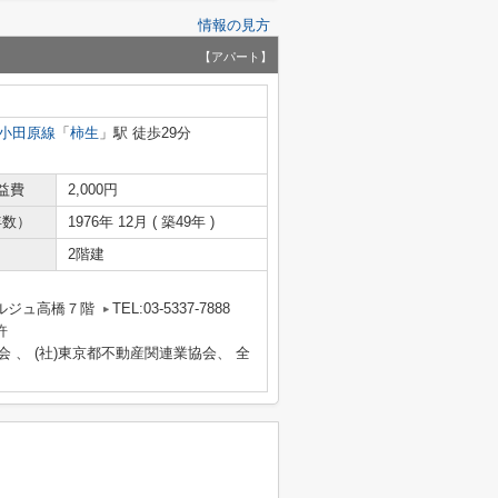
情報の見方
【アパート】
小田原線
「
柿生
」駅 徒歩29分
益費
2,000円
年数）
1976年 12月 ( 築49年 )
2階建
ルジュ高橋７階
TEL:03-5337-7888
許
会 、 (社)東京都不動産関連業協会、 全