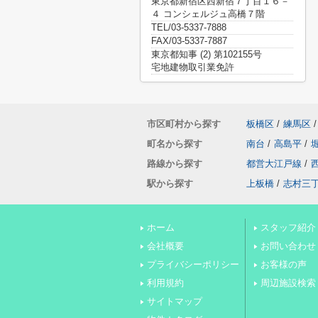
東京都新宿区西新宿７丁目１６－
４ コンシェルジュ高橋７階
TEL/03-5337-7888
FAX/03-5337-7887
東京都知事 (2) 第102155号
宅地建物取引業免許
市区町村から探す
板橋区
/
練馬区
/
町名から探す
南台
/
高島平
/
路線から探す
都営大江戸線
/
駅から探す
上板橋
/
志村三
ホーム
スタッフ紹介
会社概要
お問い合わせ
プライバシーポリシー
お客様の声
利用規約
周辺施設検索
サイトマップ