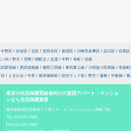
中野区
/
杉並区
/
北区
/
世田谷区
/
新宿区
/
川崎市多摩区
/
品川区
/
目黒区
堀ノ内
/
野方
/
浮間
/
関町北
/
志茂
/
中野
/
本町
/
沼袋
西武新宿線
/
西武池袋線
/
都営三田線
/
東武東上線
/
小田急小田原線
/
有楽町
丁目
/
ときわ台
/
中井
/
新井薬師前
/
読売ランド前
/
野方
/
蓮根
/
中板橋
/
東
東京の生活保護受給者向けの賃貸アパート・マンショ
ンなら生活保護賃貸
東京都新宿区西新宿７丁目１６－４ コンシェルジュ高橋７階
TEL:03-5337-7888
FAX:03-5337-7887