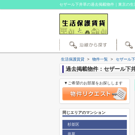
生活保護賃貸
>
物件一覧
>
セザール
過去掲載物件：セザール下
▼ご希望のお部屋をお探しします
同じエリアのマンション
杉並区
井草