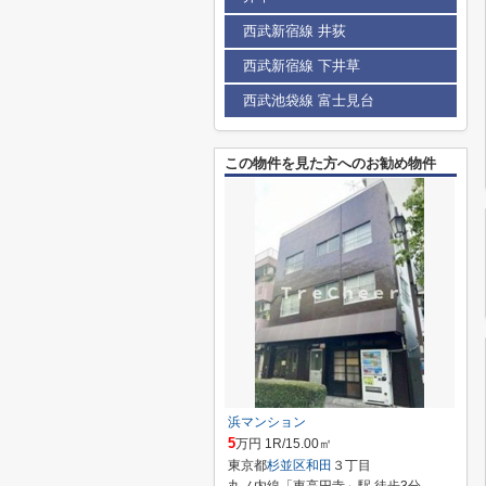
西武新宿線 井荻
西武新宿線 下井草
西武池袋線 富士見台
この物件を見た方へのお勧め物件
浜マンション
5
万円 1R/15.00㎡
東京都
杉並区
和田
３丁目