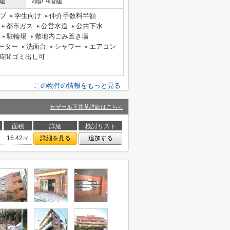
建
2階/ 4階建
プ
学生向け
仲介手数料半額
都市ガス
公営水道
公共下水
駐輪場
敷地内ごみ置き場
ーター
洗面台
シャワー
エアコン
4時間ゴミ出し可
この物件の情報をもっと見る
セザール下井草詳細はこちら
面積
詳細
検討リスト
16.42㎡
詳細を見る
追加する