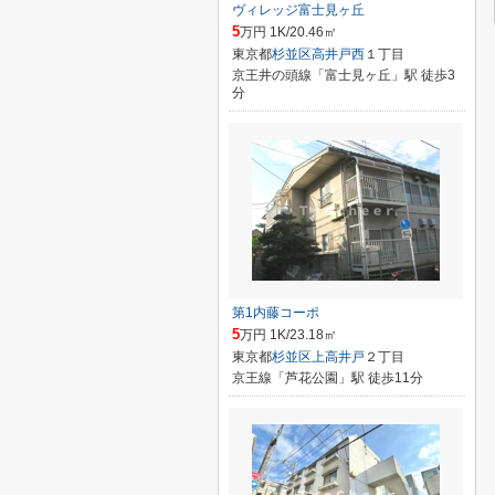
ヴィレッジ富士見ヶ丘
5
万円 1K/20.46㎡
東京都
杉並区
高井戸西
１丁目
京王井の頭線「富士見ヶ丘」駅 徒歩3
分
第1内藤コーポ
5
万円 1K/23.18㎡
東京都
杉並区
上高井戸
２丁目
京王線「芦花公園」駅 徒歩11分