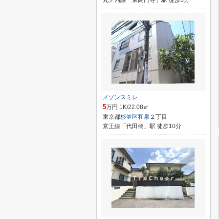
丸ノ内線「東高円寺」駅 徒歩3分
メゾンスミレ
5
万円 1K/22.08㎡
東京都
杉並区
和泉
２丁目
京王線「代田橋」駅 徒歩10分