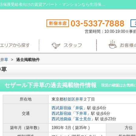
セザール下井草の過去掲載物件｜東京の生活保護受給者向けの賃貸アパート・マンションなら生活保護賃貸
営業時間：10:00-19:00
下井草
>
過去掲載物件
井草
セザール下井草
の過去掲載物件情報
現況の確認はお気軽
所在地
東京都
杉並区
井草
２丁目
西武新宿線
「
井荻
」駅 徒歩6分
交通
西武新宿線
「
下井草
」駅 徒歩6分
西武池袋線
「
富士見台
」駅 徒歩23分
築年月（築年数）
1991年 3月 ( 築35年 )
方位