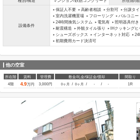
種別/構造
マンション/鉄筋コンクリート
所在階/階
保証人不要
高齢者相談
分割可
分譲タイ
室内洗濯機置場
フローリング
バルコニー
24時間換気システム
電気有
照明器具付き
設備条件
耐震構造
外観タイル張り
IHクッキングヒ
シューズボックス
インターネット対応
2
初期費用カード決済可
他の空室
所在階
賃料
管理費
敷金/礼金/保証金/償却
間取り
4.9
4階
3,000円
/
/
/
1R
万円
0ヶ月
0ヶ月
-
-