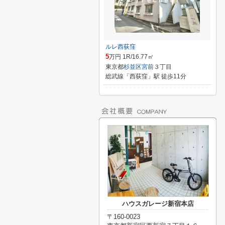
ルレ西荻窪
5
万円 1R/16.77㎡
東京都
杉並区
宮前
３丁目
総武線「西荻窪」駅 徒歩11分
ハウスガレージ新宿本店
〒160-0023