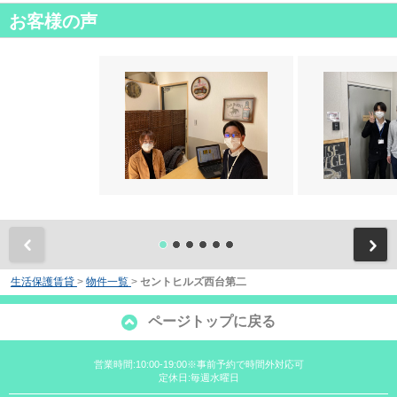
お客様の声
前
生活保護賃貸
>
物件一覧
>
セントヒルズ西台第二
ページトップに戻る
営業時間:10:00-19:00※事前予約で時間外対応可
定休日:毎週水曜日