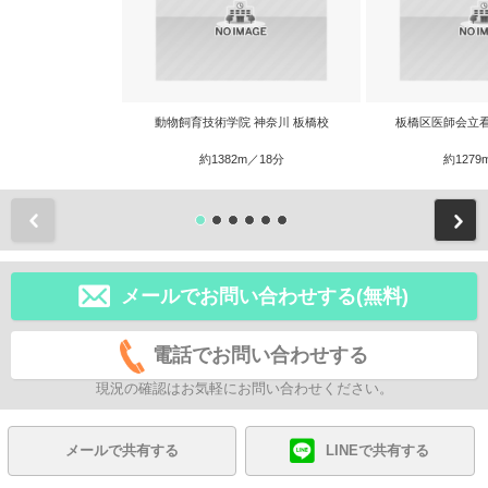
動物飼育技術学院 神奈川 板橋校
板橋区医師会立
約1382m／18分
約1279
前
メールでお問い合わせする(無料)
電話でお問い合わせする
現況の確認はお気軽にお問い合わせください。
メールで共有する
LINEで共有する