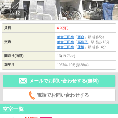
1 / 12
賃料
4.9万円
都営三田線
「
西台
」駅 徒歩5分
交通
都営三田線
「
高島平
」駅 徒歩12分
都営三田線
「
蓮根
」駅 徒歩14分
間取り(面積)
1R(19.76㎡)
築年月
1987年 10月(築38年)
メールでお問い合わせする(無料)
電話でお問い合わせする
空室一覧