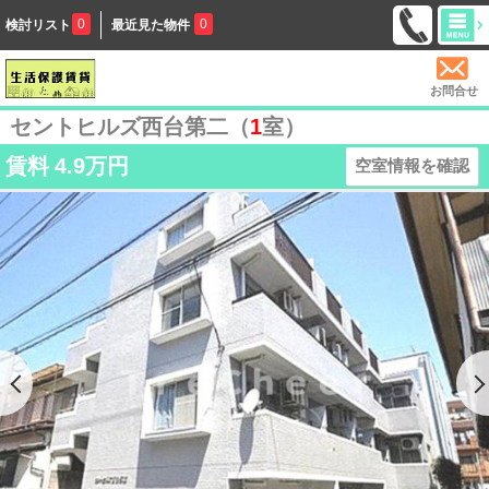
0
0
検討リスト
最近見た物件
お問合せ
セントヒルズ西台第二（
1
室）
賃料
4.9万円
空室情報を確認