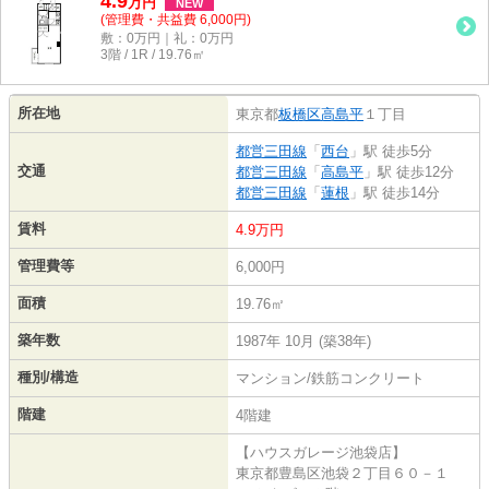
4.9
万
円
NEW
(管理費・共益費 6,000円)
敷：0万円｜礼：0万円
3階 / 1R / 19.76㎡
所在地
東京都
板橋区
高島平
１丁目
都営三田線
「
西台
」駅 徒歩5分
交通
都営三田線
「
高島平
」駅 徒歩12分
都営三田線
「
蓮根
」駅 徒歩14分
賃料
4.9万円
管理費等
6,000円
面積
19.76㎡
築年数
1987年 10月 (築38年)
種別/構造
マンション/鉄筋コンクリート
階建
4階建
【ハウスガレージ池袋店】
東京都豊島区池袋２丁目６０－１