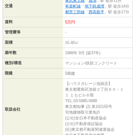
東武東上線
「
成増
」駅 徒歩11分
交通
有楽町線
「
地下鉄成増
」駅 徒歩14分
都営三田線
「
西高島平
」駅 徒歩17分
賃料
5万円
管理費等
-
面積
15.40㎡
築年数
1988年 9月 (築37年)
種別/構造
マンション/鉄筋コンクリート
階建
5階建
【ハウスガレージ池袋店】
東京都豊島区池袋２丁目６０－１
１ ともビル６階
TEL:03-5985-5888
東京都知事 (2) 第102155号
取扱会社
宅地建物取引業免許
(公社)全日本不動産協会
(公社)不動産保証協会
(社)東京都不動産関連業協会