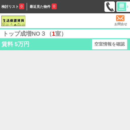
0
0
検討リスト
最近見た物件
お問合せ
トップ成増NO３（
1
室）
賃料
5万円
空室情報を確認