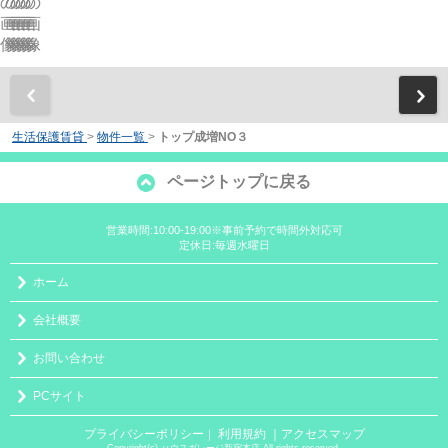
前
生活保護賃貸
>
物件一覧
>
トップ成増NO３
ページトップに戻る
営業時間:10:00-19:00※事前予約で時間外対応可
定休日:毎週水曜日
ホーム
会社概要
お問い合わせ
PCサイト
プライバシーポリシー
利用規約
｜アクセスマップ
｜
Copyright(c) ハウスガレージ新宿本店 All rights reserved.