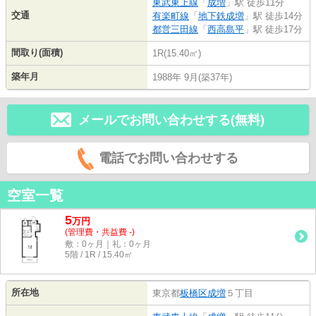
東武東上線
「
成増
」駅 徒歩11分
交通
有楽町線
「
地下鉄成増
」駅 徒歩14分
都営三田線
「
西高島平
」駅 徒歩17分
間取り(面積)
1R(15.40㎡)
築年月
1988年 9月(築37年)
メールでお問い合わせする(無料)
電話でお問い合わせする
空室一覧
5
万
円
(管理費・共益費 -)
敷：0ヶ月｜礼：0ヶ月
5階 / 1R / 15.40㎡
所在地
東京都
板橋区
成増
５丁目