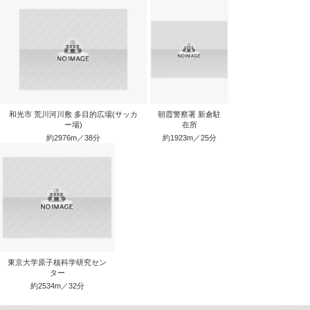
和光市 荒川河川敷 多目的広場(サッカ
朝霞警察署 新倉駐
ー場)
在所
約2976m／38分
約1923m／25分
東京大学原子核科学研究セン
ター
約2534m／32分