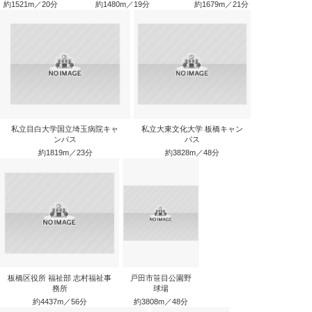
約1521m／20分
約1480m／19分
約1679m／21分
私立目白大学国立埼玉病院キャ
私立大東文化大学 板橋キャン
ンパス
パス
約1819m／23分
約3828m／48分
板橋区役所 福祉部 志村福祉事
戸田市笹目公園野
務所
球場
約4437m／56分
約3808m／48分