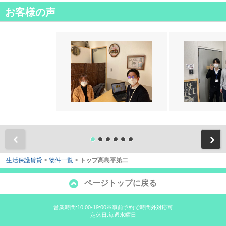
お客様の声
前
生活保護賃貸
>
物件一覧
>
トップ高島平第二
ページトップに戻る
営業時間:10:00-19:00※事前予約で時間外対応可
定休日:毎週水曜日