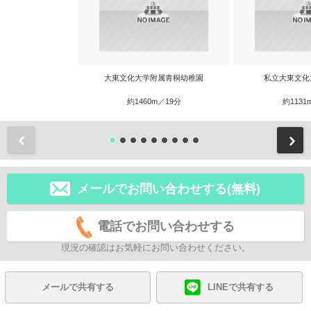
大東文化大学附属青桐幼稚園
私立大東文化
約1460m／19分
約1131
前
メールでお問い合わせする(無料)
電話でお問い合わせする
現況の確認はお気軽にお問い合わせください。
メールで共有する
LINEで共有する