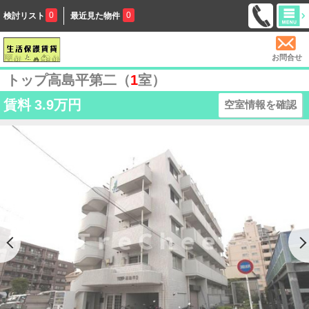
0
0
検討リスト
最近見た物件
お問合せ
トップ高島平第二（
1
室）
賃料
3.9万円
空室情報を確認