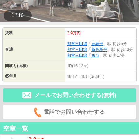
1 / 16
賃料
3.9万円
都営三田線
「
高島平
」駅 徒歩5分
交通
都営三田線
「
新高島平
」駅 徒歩13分
都営三田線
「
西台
」駅 徒歩17分
間取り(面積)
1R(16.12㎡)
築年月
1986年 10月(築39年)
メールでお問い合わせする(無料)
電話でお問い合わせする
空室一覧