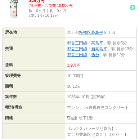
3.9
万
円
(管理費・共益費 10,000円)
敷：0ヶ月｜礼：0ヶ月
2階 / 1R / 16.12㎡
所在地
東京都
板橋区
高島平
８丁目
都営三田線
「
高島平
」駅 徒歩5分
交通
都営三田線
「
新高島平
」駅 徒歩13分
都営三田線
「
西台
」駅 徒歩17分
賃料
3.9万円
管理費等
10,000円
面積
16.12㎡
築年数
1986年 10月 (築39年)
種別/構造
マンション/鉄骨鉄筋コンクリート
階建
5階建 地下1階
【ハウスガレージ池袋店】
東京都豊島区池袋２丁目６０－１