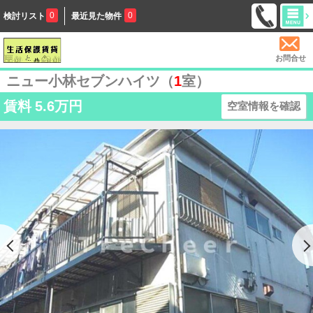
0
0
検討リスト
最近見た物件
お問合せ
ニュー小林セブンハイツ（
1
室）
賃料
5.6万円
空室情報を確認