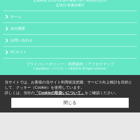
営業時間:10:00-19:00※事前予約で時間外対応可
定休日:毎週水曜日
ホーム
会社概要
お問い合わせ
PCサイト
プライバシーポリシー
利用規約
｜アクセスマップ
｜
Copyright(c) ハウスガレージ新宿本店 All rights reserved.
当サイトでは、お客様の当サイト利用状況把握、サービス向上検討を目的と
して、クッキー（Cookie）を使用しています。
詳しくは、当社の
「Cookieの取扱いについて」
をご確認ください。
閉じる