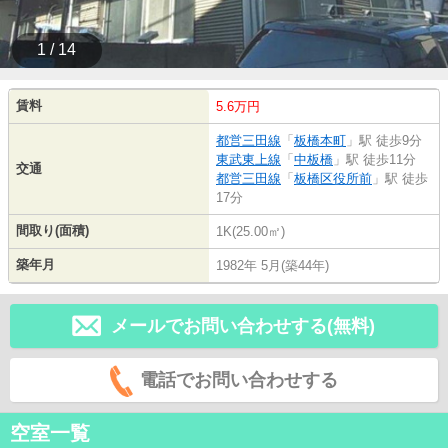
1 / 14
賃料
5.6万円
都営三田線
「
板橋本町
」駅 徒歩9分
東武東上線
「
中板橋
」駅 徒歩11分
交通
都営三田線
「
板橋区役所前
」駅 徒歩
17分
間取り(面積)
1K(25.00㎡)
築年月
1982年 5月(築44年)
メールでお問い合わせする(無料)
電話でお問い合わせする
空室一覧