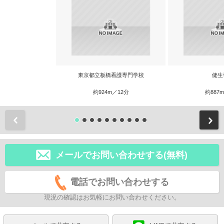
東京都立板橋看護専門学校
健生
約924m／12分
約887
前
メールでお問い合わせする(無料)
電話でお問い合わせする
現況の確認はお気軽にお問い合わせください。