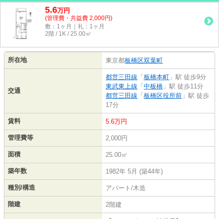
5.6
万
円
(管理費・共益費 2,000円)
敷：1ヶ月｜礼：1ヶ月
2階 / 1K / 25.00㎡
所在地
東京都
板橋区
双葉町
都営三田線
「
板橋本町
」駅 徒歩9分
東武東上線
「
中板橋
」駅 徒歩11分
交通
都営三田線
「
板橋区役所前
」駅 徒歩
17分
賃料
5.6万円
管理費等
2,000円
面積
25.00㎡
築年数
1982年 5月 (築44年)
種別/構造
アパート/木造
階建
2階建