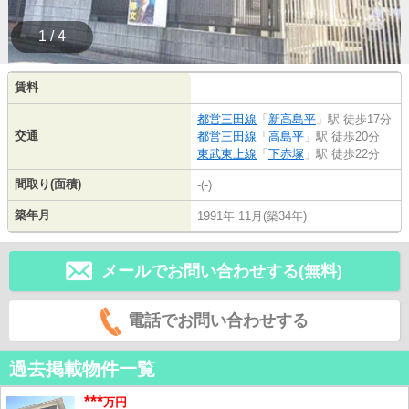
1 / 4
賃料
-
都営三田線
「
新高島平
」駅 徒歩17分
交通
都営三田線
「
高島平
」駅 徒歩20分
東武東上線
「
下赤塚
」駅 徒歩22分
間取り(面積)
-(-)
築年月
1991年 11月(築34年)
メールでお問い合わせする(無料)
電話でお問い合わせする
過去掲載物件一覧
***
万円