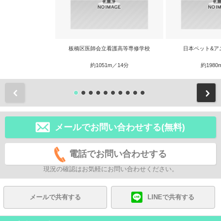
板橋区医師会立看護高等専修学校
日本ペット&ア
約1051m／14分
約1980
前
メールでお問い合わせする(無料)
電話でお問い合わせする
現況の確認はお気軽にお問い合わせください。
メールで共有する
LINEで共有する