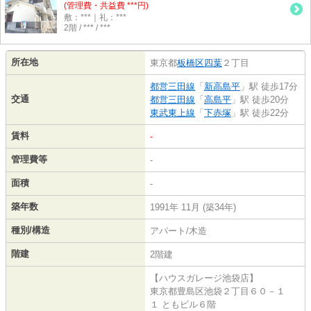
(管理費・共益費 ***円)
敷：***｜礼：***
2階 / *** / ***
所在地
東京都
板橋区
四葉
２丁目
都営三田線
「
新高島平
」駅 徒歩17分
交通
都営三田線
「
高島平
」駅 徒歩20分
東武東上線
「
下赤塚
」駅 徒歩22分
賃料
-
管理費等
-
面積
-
築年数
1991年 11月 (築34年)
種別/構造
アパート/木造
階建
2階建
【ハウスガレージ池袋店】
東京都豊島区池袋２丁目６０－１
１ ともビル６階