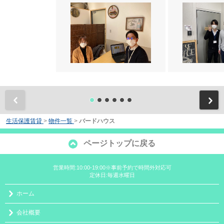
前
生活保護賃貸
>
物件一覧
>
バードハウス
ページトップに戻る
営業時間:10:00-19:00※事前予約で時間外対応可
定休日:毎週水曜日
ホーム
会社概要