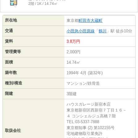
2階 / 1K / 14.74㎡
所在地
東京都
町田市
大蔵町
交通
小田急小田原線
「
鶴川
」駅 徒歩10分
賃料
3.8万円
管理費等
2,000円
面積
14.74㎡
築年数
1994年 4月 (築32年)
種別/構造
マンション/鉄骨造
階建
3階建
ハウスガレージ新宿本店
東京都新宿区西新宿７丁目１６－
４ コンシェルジュ高橋７階
TEL:03-5337-7888
東京都知事 (2) 第102155号
取扱会社
宅地建物取引業免許