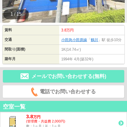
1 / 15
賃料
3.8万円
交通
小田急小田原線
「
鶴川
」駅 徒歩10分
間取り(面積)
1K(14.74㎡)
築年月
1994年 4月(築32年)
メールでお問い合わせする(無料)
電話でお問い合わせする
空室一覧
3.8
万
円
(管理費・共益費 2,000円)
敷：1ヶ月｜礼：1ヶ月