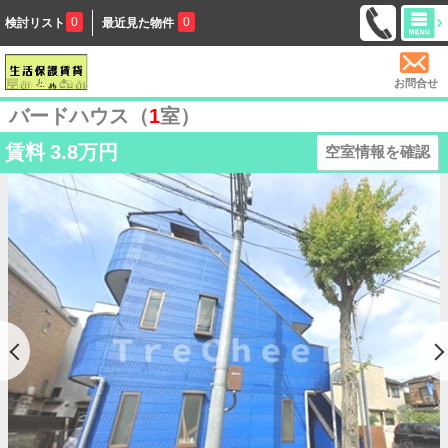
0
0
検討リスト
最近見た物件
お問合せ
バードハウス（
1
室）
賃料
3.8万円
空室情報を確認