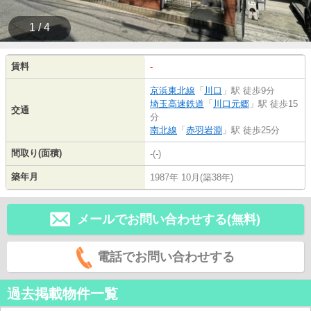
1 / 4
賃料
-
京浜東北線
「
川口
」駅 徒歩9分
埼玉高速鉄道
「
川口元郷
」駅 徒歩15
交通
分
南北線
「
赤羽岩淵
」駅 徒歩25分
間取り(面積)
-(-)
築年月
1987年 10月(築38年)
メールでお問い合わせする(無料)
電話でお問い合わせする
過去掲載物件一覧