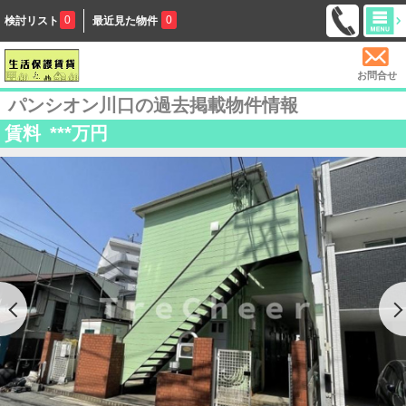
0
0
検討リスト
最近見た物件
お問合せ
パンシオン川口の過去掲載物件情報
賃料
***
万円