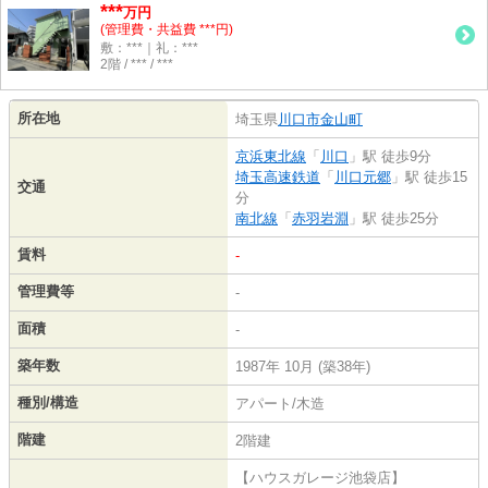
***
万円
(管理費・共益費 ***円)
敷：***｜礼：***
2階 / *** / ***
所在地
埼玉県
川口市
金山町
京浜東北線
「
川口
」駅 徒歩9分
埼玉高速鉄道
「
川口元郷
」駅 徒歩15
交通
分
南北線
「
赤羽岩淵
」駅 徒歩25分
賃料
-
管理費等
-
面積
-
築年数
1987年 10月 (築38年)
種別/構造
アパート/木造
階建
2階建
【ハウスガレージ池袋店】