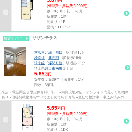
万
円
(管理費・共益費 3,000円)
敷：0ヶ月｜礼：0ヶ月
所在階：1階
間取り：1R
面積：11.95㎡
サザンテラス
賃貸｜アパート
京浜東北線
「
川口
」駅 徒歩15分
埼京線
「
北赤羽
」駅 徒歩19分
埼京線
「
浮間舟渡
」駅 徒歩20分
埼玉県
川口市
南町
１丁目
5.65
万円
築年数：築39年 ｜募集中：
1室
階数：3階建
来店・電話問合せ限定仲介料0円♪ ●内覧現地対応・オンライン内見が可能物件
あり ●他社掲載物件もすべてまとめて紹介可能 ●他社で検討中・申込み済みのお
客様、初期費用がさらに減額...
5.65
万
円
(管理費・共益費 2,500円)
敷：0ヶ月｜礼：0ヶ月
所在階：1階
間取り：1DK