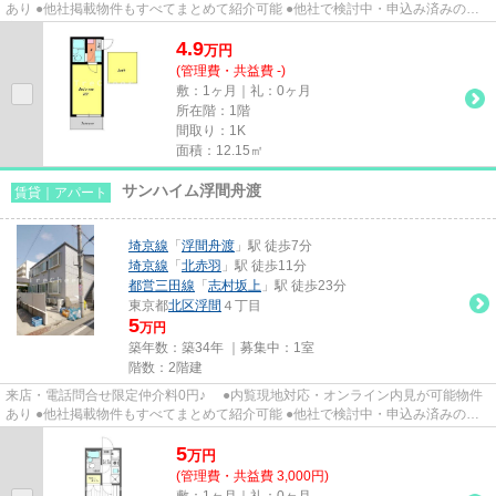
あり ●他社掲載物件もすべてまとめて紹介可能 ●他社で検討中・申込み済みのお
客様、初期費用がさらに減額...
4.9
万
円
(管理費・共益費 -)
敷：1ヶ月｜礼：0ヶ月
所在階：1階
間取り：1K
面積：12.15㎡
サンハイム浮間舟渡
賃貸｜アパート
埼京線
「
浮間舟渡
」駅 徒歩7分
埼京線
「
北赤羽
」駅 徒歩11分
都営三田線
「
志村坂上
」駅 徒歩23分
東京都
北区
浮間
４丁目
5
万円
築年数：築34年 ｜募集中：
1室
階数：2階建
来店・電話問合せ限定仲介料0円♪ ●内覧現地対応・オンライン内見が可能物件
あり ●他社掲載物件もすべてまとめて紹介可能 ●他社で検討中・申込み済みのお
客様、初期費用がさらに減額...
5
万
円
(管理費・共益費 3,000円)
敷：1ヶ月｜礼：0ヶ月