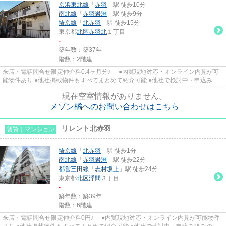
京浜東北線
「
赤羽
」駅 徒歩10分
南北線
「
赤羽岩淵
」駅 徒歩9分
埼京線
「
北赤羽
」駅 徒歩15分
東京都
北区
赤羽北
１丁目
-
築年数：築37年
階数：2階建
来店・電話問合せ限定仲介料0.4ヶ月分♪ ●内覧現地対応・オンライン内見が可
能物件あり ●他社掲載物件もすべてまとめて紹介可能 ●他社で検討中・申込み済
みのお客様、初期費用がさら...
現在空室情報がありません。
メゾン橘へのお問い合わせはこちら
リレント北赤羽
賃貸｜マンション
埼京線
「
北赤羽
」駅 徒歩1分
南北線
「
赤羽岩淵
」駅 徒歩22分
都営三田線
「
志村坂上
」駅 徒歩24分
東京都
北区
浮間
３丁目
-
築年数：築39年
階数：6階建
来店・電話問合せ限定仲介料0円♪ ●内覧現地対応・オンライン内見が可能物件