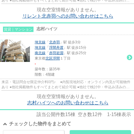
あり ●他社掲載物件もすべてまとめて紹介可能 ●他社で検討中・申込み済みのお
客様、初期費用がさらに減額...
現在空室情報がありません。
リレント北赤羽へのお問い合わせはこちら
志村ハイツ
賃貸｜マンション
埼京線
「
北赤羽
」駅 徒歩3分
埼京線
「
浮間舟渡
」駅 徒歩15分
南北線
「
赤羽岩淵
」駅 徒歩25分
東京都
北区
浮間
１丁目
-
築年数：築35年
階数：4階建
来店・電話問合せ限定仲介料0円♪ ●内覧現地対応・オンライン内見が可能物件
あり ●他社掲載物件もすべてまとめて紹介可能 ●他社で検討中・申込み済みのお
客様、初期費用がさらに減額...
現在空室情報がありません。
志村ハイツへのお問い合わせはこちら
該当公開件数
15
棟 空き数
12
件
1-15
棟表示
チェックした物件をまとめて