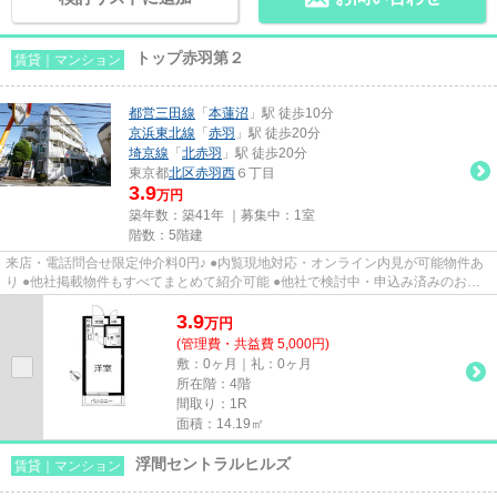
トップ赤羽第２
賃貸｜マンション
都営三田線
「
本蓮沼
」駅 徒歩10分
京浜東北線
「
赤羽
」駅 徒歩20分
埼京線
「
北赤羽
」駅 徒歩20分
東京都
北区
赤羽西
６丁目
3.9
万円
築年数：築41年 ｜募集中：
1室
階数：5階建
来店・電話問合せ限定仲介料0円♪ ●内覧現地対応・オンライン内見が可能物件あ
り ●他社掲載物件もすべてまとめて紹介可能 ●他社で検討中・申込み済みのお客
様、初期費用がさらに減額可...
3.9
万
円
(管理費・共益費 5,000円)
敷：0ヶ月｜礼：0ヶ月
所在階：4階
間取り：1R
面積：14.19㎡
浮間セントラルヒルズ
賃貸｜マンション