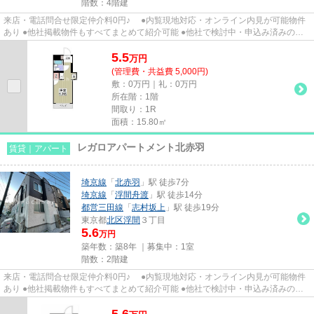
階数：4階建
来店・電話問合せ限定仲介料0円♪ ●内覧現地対応・オンライン内見が可能物件
あり ●他社掲載物件もすべてまとめて紹介可能 ●他社で検討中・申込み済みのお
客様、初期費用がさらに減額...
5.5
万
円
(管理費・共益費 5,000円)
敷：0万円｜礼：0万円
所在階：1階
間取り：1R
面積：15.80㎡
レガロアパートメント北赤羽
賃貸｜アパート
埼京線
「
北赤羽
」駅 徒歩7分
埼京線
「
浮間舟渡
」駅 徒歩14分
都営三田線
「
志村坂上
」駅 徒歩19分
東京都
北区
浮間
３丁目
5.6
万円
築年数：築8年 ｜募集中：
1室
階数：2階建
来店・電話問合せ限定仲介料0円♪ ●内覧現地対応・オンライン内見が可能物件
あり ●他社掲載物件もすべてまとめて紹介可能 ●他社で検討中・申込み済みのお
客様、初期費用がさらに減額...
5.6