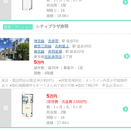
所在階：1階
間取り：1K
面積：14.08㎡
シティプラザ赤羽
賃貸｜マンション
埼京線
「
北赤羽
」駅 徒歩5分
都営三田線
「
志村坂上
」駅 徒歩20分
南北線
「
赤羽岩淵
」駅 徒歩22分
東京都
北区
赤羽北
２丁目
5
万円
築年数：築35年 ｜募集中：
1室
階数：4階建
来店・電話問合せ限定仲介料0円♪ ●内覧現地対応・オンライン内見が可能物件
あり ●他社掲載物件もすべてまとめて紹介可能 ●他社で検討中・申込み済みのお
客様、初期費用がさらに減額...
5
万
円
(管理費・共益費 2,000円)
敷：1ヶ月｜礼：0ヶ月
所在階：2階
間取り：1K
面積：17.44㎡