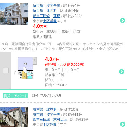
埼京線
「
浮間舟渡
」駅 徒歩6分
埼京線
「
北赤羽
」駅 徒歩14分
都営三田線
「
蓮根
」駅 徒歩24分
東京都
北区
浮間
４丁目
4.8
万円
築年数：築38年 ｜募集中：
1室
階数：4階建
来店・電話問合せ限定仲介料0円♪ ●内覧現地対応・オンライン内見が可能物件
あり ●他社掲載物件もすべてまとめて紹介可能 ●他社で検討中・申込み済みのお
客様、初期費用がさらに減額...
4.8
万
円
(管理費・共益費 5,000円)
敷：0ヶ月｜礼：0ヶ月
所在階：1階
間取り：1K
面積：15.00㎡
ロイヤルパレス6
賃貸｜アパート
埼京線
「
北赤羽
」駅 徒歩10分
埼京線
「
浮間舟渡
」駅 徒歩11分
都営三田線
「
志村坂上
」駅 徒歩29分
東京都
北区
浮間
２丁目