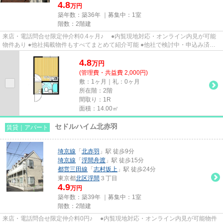
4.8
万円
築年数：築36年 ｜募集中：
1室
階数：2階建
来店・電話問合せ限定仲介料0.4ヶ月♪ ●内覧現地対応・オンライン内見が可能
物件あり ●他社掲載物件もすべてまとめて紹介可能 ●他社で検討中・申込み済み
のお客様、初期費用がさらに...
4.8
万
円
(管理費・共益費 2,000円)
敷：1ヶ月｜礼：0ヶ月
所在階：2階
間取り：1R
面積：14.00㎡
セドルハイム北赤羽
賃貸｜アパート
埼京線
「
北赤羽
」駅 徒歩9分
埼京線
「
浮間舟渡
」駅 徒歩15分
都営三田線
「
志村坂上
」駅 徒歩24分
東京都
北区
浮間
３丁目
4.9
万円
築年数：築39年 ｜募集中：
1室
階数：2階建
来店・電話問合せ限定仲介料0円♪ ●内覧現地対応・オンライン内見が可能物件