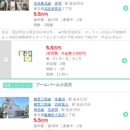
京浜東北線
「
赤羽
」駅 徒歩20分
東京都
北区
赤羽北
２丁目
5.5
万円
築年数：築13年 ｜募集中：
1室
階数：2階建
来店・電話問合せ限定仲介料0円♪ ●内覧現地対応・オンライン内見が可能物件
あり ●他社掲載物件もすべてまとめて紹介可能 ●他社で検討中・申込み済みのお
客様、初期費用がさらに減額...
5.5
万
円
(管理費・共益費 3,000円)
敷：0ヶ月｜礼：0ヶ月
所在階：2階
間取り：1R
面積：11.85㎡
プールパール小豆沢
賃貸｜マンション
都営三田線
「
本蓮沼
」駅 徒歩12分
都営三田線
「
志村坂上
」駅 徒歩13分
埼京線
「
北赤羽
」駅 徒歩19分
東京都
板橋区
小豆沢
１丁目
5.5
万円
築年数：築38年 ｜募集中：
1室