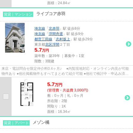
面積：24.84㎡
ライブコア赤羽
賃貸｜マンション
埼京線
「
北赤羽
」駅 徒歩8分
埼京線
「
浮間舟渡
」駅 徒歩9分
都営三田線
「
志村坂上
」駅 徒歩29分
東京都
北区
浮間
２丁目
5.7
万円
築年数：築39年 ｜募集中：
1室
階数：3階建
来店・電話問合せ限定仲介料0.4ヶ月♪ ●内覧現地対応・オンライン内見が可能
物件あり ●他社掲載物件もすべてまとめて紹介可能 ●他社で検討中・申込み済み
のお客様、初期費用がさらに...
5.7
万
円
(管理費・共益費 3,000円)
敷：0ヶ月｜礼：0ヶ月
所在階：2階
間取り：1K
面積：16.34㎡
メゾン橘
賃貸｜アパート