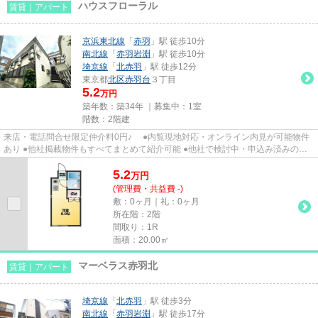
ハウスフローラル
賃貸｜アパート
京浜東北線
「
赤羽
」駅 徒歩10分
南北線
「
赤羽岩淵
」駅 徒歩10分
埼京線
「
北赤羽
」駅 徒歩12分
東京都
北区
赤羽台
３丁目
5.2
万円
築年数：築34年 ｜募集中：
1室
階数：2階建
来店・電話問合せ限定仲介料0円♪ ●内覧現地対応・オンライン内見が可能物件
あり ●他社掲載物件もすべてまとめて紹介可能 ●他社で検討中・申込み済みのお
客様、初期費用がさらに減額...
5.2
万
円
(管理費・共益費 -)
敷：0ヶ月｜礼：0ヶ月
所在階：2階
間取り：1R
面積：20.00㎡
マーベラス赤羽北
賃貸｜アパート
埼京線
「
北赤羽
」駅 徒歩3分
南北線
「
赤羽岩淵
」駅 徒歩17分