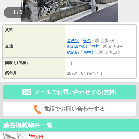
1 / 6
賃料
-
東西線
「
落合
」駅 徒歩5分
交通
西武新宿線
「
中井
」駅 徒歩8分
総武線
「
東中野
」駅 徒歩10分
間取り(面積)
-(-)
築年月
1979年 6月(築47年)
メールでお問い合わせする(無料)
電話でお問い合わせする
過去掲載物件一覧
***
万円