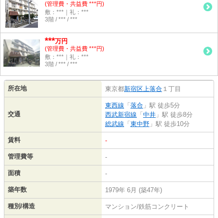
(管理費・共益費 ***円)
敷：***｜礼：***
3階 / *** / ***
***
万円
(管理費・共益費 ***円)
敷：***｜礼：***
3階 / *** / ***
所在地
東京都
新宿区
上落合
１丁目
東西線
「
落合
」駅 徒歩5分
交通
西武新宿線
「
中井
」駅 徒歩8分
総武線
「
東中野
」駅 徒歩10分
賃料
-
管理費等
-
面積
-
築年数
1979年 6月 (築47年)
種別/構造
マンション/鉄筋コンクリート