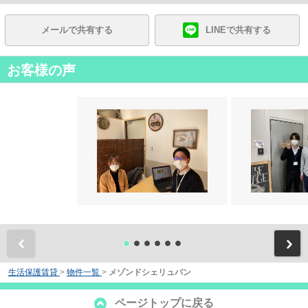
メールで共有する
LINEで共有する
お客様の声
前
生活保護賃貸
>
物件一覧
>
メゾンドシェリュバン
ページトップに戻る