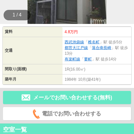
1 / 4
賃料
4.8万円
西武池袋線
「
椎名町
」駅 徒歩5分
都営大江戸線
「
落合南長崎
」駅 徒歩
交通
13分
有楽町線
「
要町
」駅 徒歩14分
間取り(面積)
1R(16.00㎡)
築年月
1984年 10月(築41年)
メールでお問い合わせする(無料)
電話でお問い合わせする
空室一覧