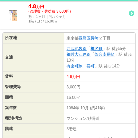
4.8
万
円
(管理費・共益費 3,000円)
敷：1ヶ月｜礼：0ヶ月
1階 / 1R / 16.00㎡
所在地
東京都
豊島区
長崎
２丁目
西武池袋線
「
椎名町
」駅 徒歩5分
都営大江戸線
「
落合南長崎
」駅 徒歩
交通
13分
有楽町線
「
要町
」駅 徒歩14分
賃料
4.8万円
管理費等
3,000円
面積
16.00㎡
築年数
1984年 10月 (築41年)
種別/構造
マンション/鉄骨造
階建
3階建