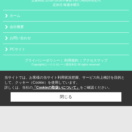
営業時間:10:00-19:00※事前予約で時間外対応可
定休日:毎週水曜日
ホーム
会社概要
お問い合わせ
PCサイト
プライバシーポリシー
利用規約
｜アクセスマップ
｜
Copyright(c) ハウスガレージ新宿本店 All rights reserved.
当サイトでは、お客様の当サイト利用状況把握、サービス向上検討を目的と
して、クッキー（Cookie）を使用しています。
詳しくは、当社の
「Cookieの取扱いについて」
をご確認ください。
閉じる