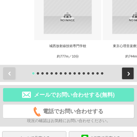
城西放射線技術専門学校
東京心理音楽療
約777m／10分
約744
前
メールでお問い合わせする(無料)
電話でお問い合わせする
現況の確認はお気軽にお問い合わせください。