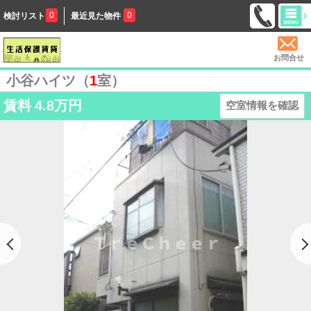
0
0
検討リスト
最近見た物件
お問合せ
小谷ハイツ（
1
室）
賃料
4.8万円
空室情報を確認