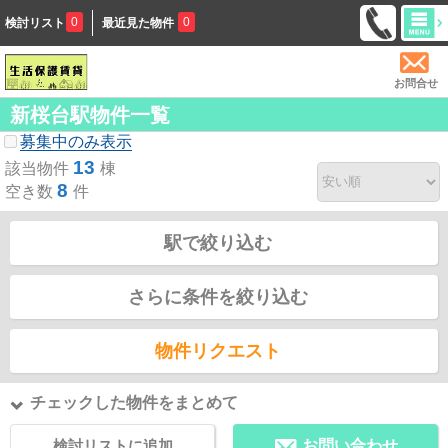
0
0
検討リスト
最近見た物件
お問合せ
新桜台駅物件一覧
募集中のみ表示
13
該当物件
棟
8
空き数
件
駅で絞り込む
さらに条件を絞り込む
物件リクエスト
チェックした物件をまとめて
検討リストに追加
お問い合わせ