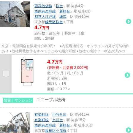
西武池袋線
「
桜台
」駅 徒歩4分
西武有楽町線
「
新桜台
」駅 徒歩8分
都営大江戸線
「
練馬
」駅 徒歩15分
東京都
練馬区
桜台
１丁目
4.7
万円
築年数：築36年 ｜募集中：
1室
階数：2階建
来店・電話問合せ限定仲介料0円♪ ●内覧現地対応・オンライン内見が可能物件
あり ●他社掲載物件もすべてまとめて紹介可能 ●他社で検討中・申込み済みのお
客様、初期費用がさらに減額...
4.7
万
円
(管理費・共益費 2,000円)
敷：0ヶ月｜礼：0ヶ月
所在階：2階
間取り：1R
面積：13.77㎡
ユニーブル板橋
賃貸｜マンション
有楽町線
「
小竹向原
」駅 徒歩11分
有楽町線
「
氷川台
」駅 徒歩15分
西武有楽町線
「
新桜台
」駅 徒歩16分
東京都
板橋区
小茂根
４丁目