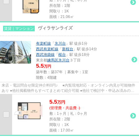
所在階：1階
間取り：1K
面積：21.06㎡
ヴィラサンライズ
賃貸｜マンション
有楽町線
「
氷川台
」駅 徒歩1分
西武有楽町線
「
新桜台
」駅 徒歩14分
西武池袋線
「
桜台
」駅 徒歩18分
東京都
練馬区
氷川台
３丁目
5.5
万円
築年数：築37年 ｜募集中：
1室
階数：4階建
来店・電話問合せ限定仲介料0円♪ ●内覧現地対応・オンライン内見が可能物件
あり ●他社掲載物件もすべてまとめて紹介可能 ●他社で検討中・申込み済みのお
客様、初期費用がさらに減額...
5.5
万
円
(管理費・共益費 -)
敷：1ヶ月｜礼：0ヶ月
所在階：2階
間取り：1K
面積：17.00㎡