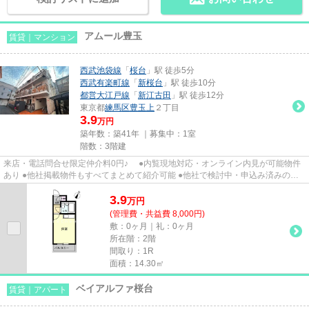
アムール豊玉
賃貸｜マンション
西武池袋線
「
桜台
」駅 徒歩5分
西武有楽町線
「
新桜台
」駅 徒歩10分
都営大江戸線
「
新江古田
」駅 徒歩12分
東京都
練馬区
豊玉上
２丁目
3.9
万円
築年数：築41年 ｜募集中：
1室
階数：3階建
来店・電話問合せ限定仲介料0円♪ ●内覧現地対応・オンライン内見が可能物件
あり ●他社掲載物件もすべてまとめて紹介可能 ●他社で検討中・申込み済みのお
客様、初期費用がさらに減額...
3.9
万
円
(管理費・共益費 8,000円)
敷：0ヶ月｜礼：0ヶ月
所在階：2階
間取り：1R
面積：14.30㎡
ベイアルファ桜台
賃貸｜アパート