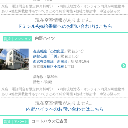
来店・電話問合せ限定仲介料0円♪ ●内覧現地対応・オンライン内見が可能物件
あり ●他社掲載物件もすべてまとめて紹介可能 ●他社で検討中・申込み済みのお
客様、初期費用がさらに減額...
現在空室情報がありません。
ドミシルAya拾番館へのお問い合わせはこちら
内野ハイツ
賃貸｜マンション
有楽町線
「
小竹向原
」駅 徒歩5分
副都心線
「
千川
」駅 徒歩15分
西武有楽町線
「
新桜台
」駅 徒歩16分
東京都
板橋区
小茂根
１丁目
-
築年数：築39年
階数：3階建
来店・電話問合せ限定仲介料0円♪ ●内覧現地対応・オンライン内見が可能物件
あり ●他社掲載物件もすべてまとめて紹介可能 ●他社で検討中・申込み済みのお
客様、初期費用がさらに減額...
現在空室情報がありません。
内野ハイツへのお問い合わせはこちら
コートハウス江古田
賃貸｜アパート