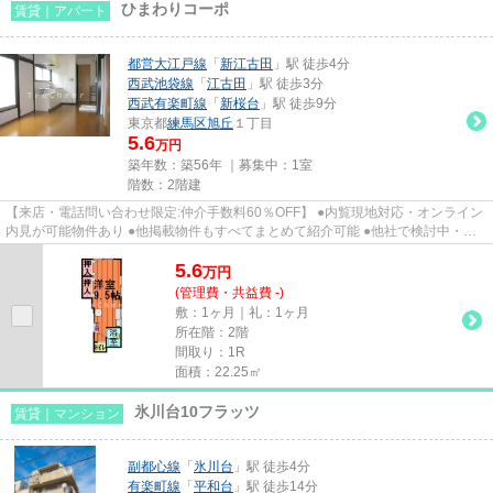
ひまわりコーポ
賃貸｜アパート
都営大江戸線
「
新江古田
」駅 徒歩4分
西武池袋線
「
江古田
」駅 徒歩3分
西武有楽町線
「
新桜台
」駅 徒歩9分
東京都
練馬区
旭丘
１丁目
5.6
万円
築年数：築56年 ｜募集中：
1室
階数：2階建
【来店・電話問い合わせ限定:仲介手数料60％OFF】 ●内覧現地対応・オンライン
内見が可能物件あり ●他掲載物件もすべてまとめて紹介可能 ●他社で検討中・申
込み済みのお客様、初期費用...
5.6
万
円
(管理費・共益費 -)
敷：1ヶ月｜礼：1ヶ月
所在階：2階
間取り：1R
面積：22.25㎡
氷川台10フラッツ
賃貸｜マンション
副都心線
「
氷川台
」駅 徒歩4分
有楽町線
「
平和台
」駅 徒歩14分