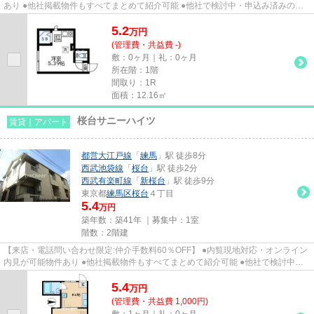
あり ●他社掲載物件もすべてまとめて紹介可能 ●他社で検討中・申込み済みのお
客様、初期費用がさらに減額...
5.2
万
円
(管理費・共益費 -)
敷：0ヶ月｜礼：0ヶ月
所在階：1階
間取り：1R
面積：12.16㎡
桜台サニーハイツ
賃貸｜アパート
都営大江戸線
「
練馬
」駅 徒歩8分
西武池袋線
「
桜台
」駅 徒歩2分
西武有楽町線
「
新桜台
」駅 徒歩9分
東京都
練馬区
桜台
４丁目
5.4
万円
築年数：築41年 ｜募集中：
1室
階数：2階建
【来店・電話問い合わせ限定:仲介手数料60％OFF】 ●内覧現地対応・オンライン
内見が可能物件あり ●他社掲載物件もすべてまとめて紹介可能 ●他社で検討中・
申込み済みのお客様、初期費...
5.4
万
円
(管理費・共益費 1,000円)
敷：1ヶ月｜礼：0ヶ月