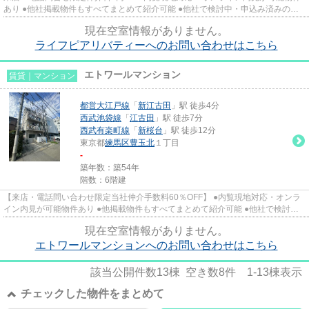
あり ●他社掲載物件もすべてまとめて紹介可能 ●他社で検討中・申込み済みのお
客様、初期費用がさらに減額...
現在空室情報がありません。
ライフピアリバティーへのお問い合わせはこちら
エトワールマンション
賃貸｜マンション
都営大江戸線
「
新江古田
」駅 徒歩4分
西武池袋線
「
江古田
」駅 徒歩7分
西武有楽町線
「
新桜台
」駅 徒歩12分
東京都
練馬区
豊玉北
１丁目
-
築年数：築54年
階数：6階建
【来店・電話問い合わせ限定当社仲介手数料60％OFF】 ●内覧現地対応・オンラ
イン内見が可能物件あり ●他掲載物件もすべてまとめて紹介可能 ●他社で検討
中・申込み済みのお客様、初期費...
現在空室情報がありません。
エトワールマンションへのお問い合わせはこちら
該当公開件数
13
棟 空き数
8
件
1-13
棟表示
チェックした物件をまとめて