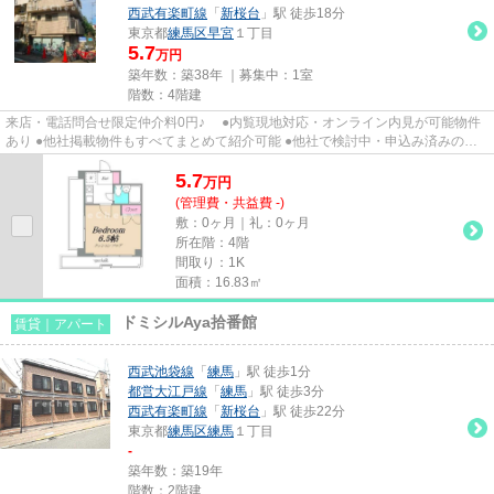
西武有楽町線
「
新桜台
」駅 徒歩18分
東京都
練馬区
早宮
１丁目
5.7
万円
築年数：築38年 ｜募集中：
1室
階数：4階建
来店・電話問合せ限定仲介料0円♪ ●内覧現地対応・オンライン内見が可能物件
あり ●他社掲載物件もすべてまとめて紹介可能 ●他社で検討中・申込み済みのお
客様、初期費用がさらに減額...
5.7
万
円
(管理費・共益費 -)
敷：0ヶ月｜礼：0ヶ月
所在階：4階
間取り：1K
面積：16.83㎡
ドミシルAya拾番館
賃貸｜アパート
西武池袋線
「
練馬
」駅 徒歩1分
都営大江戸線
「
練馬
」駅 徒歩3分
西武有楽町線
「
新桜台
」駅 徒歩22分
東京都
練馬区
練馬
１丁目
-
築年数：築19年
階数：2階建