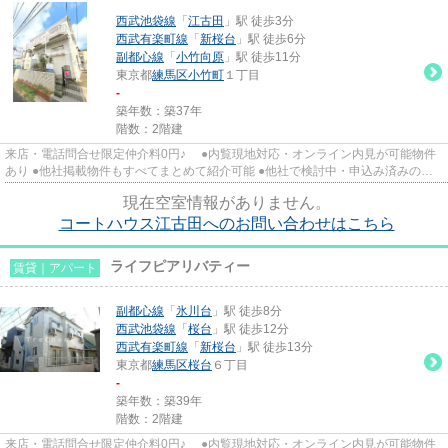
西武池袋線
「
江古田
」駅 徒歩3分
西武有楽町線
「
新桜台
」駅 徒歩6分
副都心線
「
小竹向原
」駅 徒歩11分
東京都
練馬区
小竹町
１丁目
-
築年数：築37年
階数：2階建
来店・電話問合せ限定仲介料0円♪ ●内覧現地対応・オンライン内見が可能物件
あり ●他社掲載物件もすべてまとめて紹介可能 ●他社で検討中・申込み済みのお
客様、初期費用がさらに減額...
現在空室情報がありません。
コートハウス江古田へのお問い合わせはこちら
ライフピアリバティー
賃貸｜アパート
副都心線
「
氷川台
」駅 徒歩8分
西武池袋線
「
桜台
」駅 徒歩12分
西武有楽町線
「
新桜台
」駅 徒歩13分
東京都
練馬区
桜台
６丁目
-
築年数：築39年
階数：2階建
来店・電話問合せ限定仲介料0円♪ ●内覧現地対応・オンライン内見が可能物件