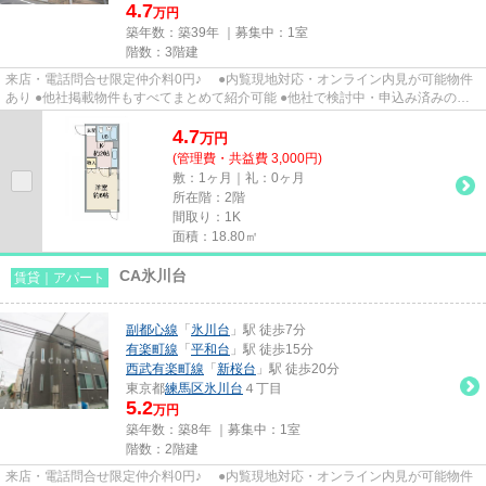
4.7
万円
築年数：築39年 ｜募集中：
1室
階数：3階建
来店・電話問合せ限定仲介料0円♪ ●内覧現地対応・オンライン内見が可能物件
あり ●他社掲載物件もすべてまとめて紹介可能 ●他社で検討中・申込み済みのお
客様、初期費用がさらに減額...
4.7
万
円
(管理費・共益費 3,000円)
敷：1ヶ月｜礼：0ヶ月
所在階：2階
間取り：1K
面積：18.80㎡
CA氷川台
賃貸｜アパート
副都心線
「
氷川台
」駅 徒歩7分
有楽町線
「
平和台
」駅 徒歩15分
西武有楽町線
「
新桜台
」駅 徒歩20分
東京都
練馬区
氷川台
４丁目
5.2
万円
築年数：築8年 ｜募集中：
1室
階数：2階建
来店・電話問合せ限定仲介料0円♪ ●内覧現地対応・オンライン内見が可能物件