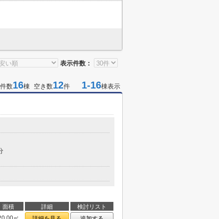
表示件数：
16
12
1-16
件数
棟 空き数
件
棟表示
分
面積
詳細
検討リスト
20.00㎡
詳細を見る
追加する