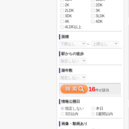
2K
2DK
2LDK
3K
3DK
3LDK
4K
4DK
4LDK以上
面積
～
駅からの徒歩
築年数
16
件が該当
情報公開日
指定しない
本日
3日以内
1週間以内
画像・動画あり