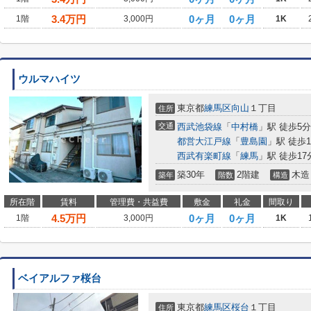
3.4
万円
0ヶ月
0ヶ月
1階
3,000円
1K
ウルマハイツ
東京都
練馬区
向山
１丁目
住所
交通
西武池袋線
「
中村橋
」駅 徒歩5分
都営大江戸線
「
豊島園
」駅 徒歩1
西武有楽町線
「
練馬
」駅 徒歩17
築30年
2階建
木造
築年
階数
構造
所在階
賃料
管理費・共益費
敷金
礼金
間取り
4.5
万円
0ヶ月
0ヶ月
1階
3,000円
1K
ベイアルファ桜台
東京都
練馬区
桜台
１丁目
住所