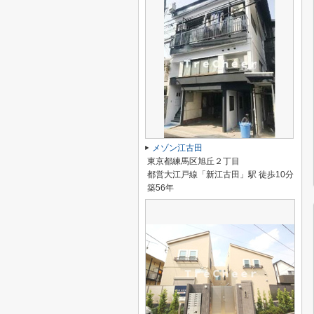
メゾン江古田
東京都練馬区旭丘２丁目
都営大江戸線「新江古田」駅 徒歩10分
築56年