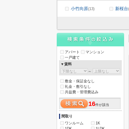
小竹向原
新桜台
(13)
アパート
マンション
一戸建て
▼賃料
～
敷金・保証金なし
礼金・敷引なし
共益費・管理費込み
16
件が該当
間取り
ワンルーム
1K
1DK
1LDK