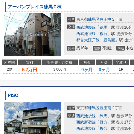
アーバンプレイス練馬Ｃ棟
東京都
練馬区
豊玉中
３丁目
住所
交通
西武池袋線
「
練馬
」駅 徒歩10分
西武池袋線
「
桜台
」駅 徒歩18分
都営大江戸線
「
豊島園
」駅 徒歩1
築16年
2階建
木造
築年
階数
構造
所在階
賃料
管理費・共益費
敷金
礼金
間取り
5.7
万円
0ヶ月
0ヶ月
2階
3,000円
1R
PISO
東京都
練馬区
豊玉南
２丁目
住所
交通
西武池袋線
「
練馬
」駅 徒歩15分
西武新宿線
「
野方
」駅 徒歩17分
西武池袋線
「
桜台
」駅 徒歩19分