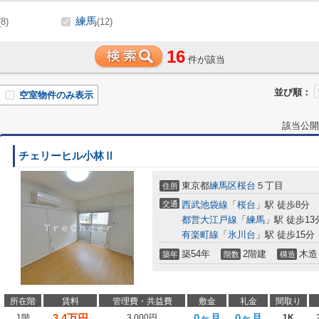
練馬
(8)
(12)
16
件が該当
並び順：
空室物件のみ表示
該当公開
チェリーヒル小林Ⅱ
東京都
練馬区
桜台
５丁目
住所
交通
西武池袋線
「
桜台
」駅 徒歩8分
都営大江戸線
「
練馬
」駅 徒歩13
有楽町線
「
氷川台
」駅 徒歩15分
築54年
2階建
木造
築年
階数
構造
所在階
賃料
管理費・共益費
敷金
礼金
間取り
3.4
万円
0ヶ月
0ヶ月
1階
3,000円
1K