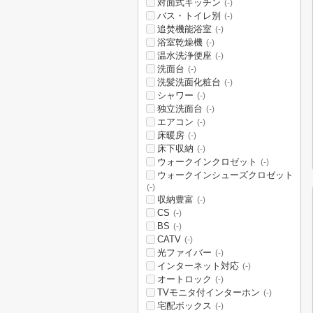
対面式キッチン
(-)
バス・トイレ別
(-)
追焚機能浴室
(-)
浴室乾燥機
(-)
温水洗浄便座
(-)
洗面台
(-)
洗髪洗面化粧台
(-)
シャワー
(-)
独立洗面台
(-)
エアコン
(-)
床暖房
(-)
床下収納
(-)
ウォークインクロゼット
(-)
ウォークインシューズクロゼット
(-)
収納豊富
(-)
CS
(-)
BS
(-)
CATV
(-)
光ファイバー
(-)
インターネット対応
(-)
オートロック
(-)
TVモニタ付インターホン
(-)
宅配ボックス
(-)