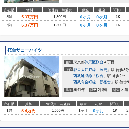
所在階
賃料
管理費・共益費
敷金
礼金
間取り
5.37
万円
0ヶ月
0ヶ月
2階
1,300円
1K
5.37
万円
0ヶ月
0ヶ月
2階
1,300円
1K
桜台サニーハイツ
東京都
練馬区
桜台
４丁目
住所
交通
都営大江戸線
「
練馬
」駅 徒歩8分
西武池袋線
「
桜台
」駅 徒歩2分
西武有楽町線
「
新桜台
」駅 徒歩
築41年
2階建
木造
築年
階数
構造
所在階
賃料
管理費・共益費
敷金
礼金
間取り
5.4
万円
0ヶ月
1階
1,000円
1ヶ月
1K
2