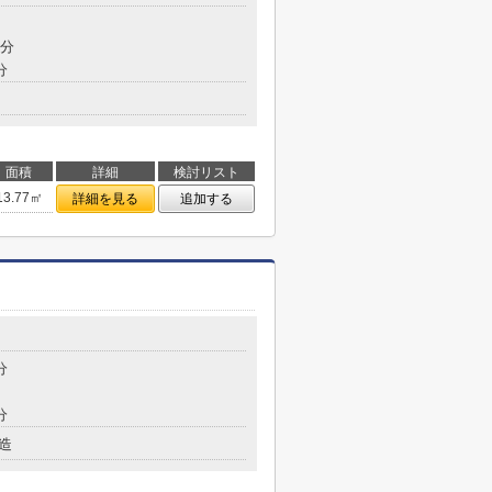
8分
分
面積
詳細
検討リスト
13.77㎡
詳細を見る
追加する
分
分
造