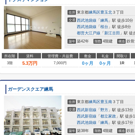
東京都
練馬区
豊玉北
３丁目
住所
交通
西武池袋線
「
練馬
」駅 徒歩10分
西武池袋線
「
桜台
」駅 徒歩8分
都営大江戸線
「
新江古田
」駅 徒
築42年
4階建
鉄骨
築年
階数
構造
所在階
賃料
管理費・共益費
敷金
礼金
間取り
5.3
万円
0ヶ月
0ヶ月
3階
7,000円
1R
ガーデンスクエア練馬
東京都
練馬区
豊玉南
３丁目
住所
交通
西武新宿線
「
野方
」駅 徒歩13分
西武新宿線
「
都立家政
」駅 徒歩1
西武池袋線
「
練馬
」駅 徒歩17分
築38年
4階建
鉄筋
築年
階数
構造