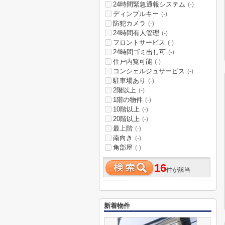
24時間緊急通報システム
(-)
ディンプルキー
(-)
防犯カメラ
(-)
24時間有人管理
(-)
フロントサービス
(-)
24時間ゴミ出し可
(-)
住戸内覧可能
(-)
コンシェルジュサービス
(-)
駐車場あり
(-)
2階以上
(-)
1階の物件
(-)
10階以上
(-)
20階以上
(-)
最上階
(-)
南向き
(-)
角部屋
(-)
16
件が該当
新着物件