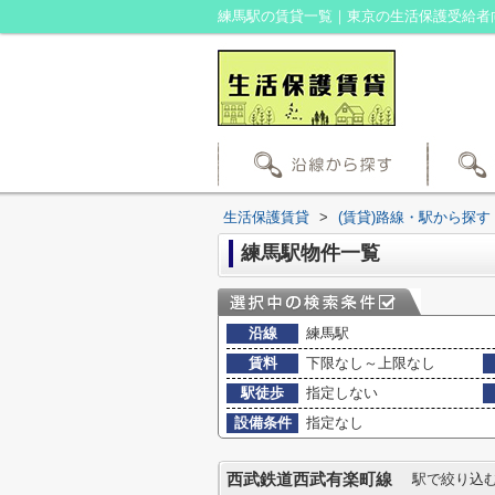
練馬駅の賃貸一覧｜東京の生活保護受給者
生活保護賃貸
>
(賃貸)路線・駅から探す
練馬駅物件一覧
沿線
練馬駅
賃料
下限なし～上限なし
駅徒歩
指定しない
設備条件
指定なし
西武鉄道西武有楽町線
駅で絞り込