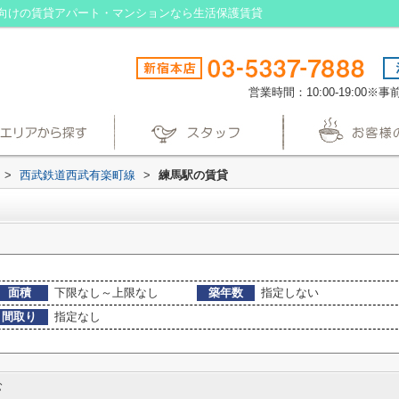
向けの賃貸アパート・マンションなら生活保護賃貸
営業時間：10:00-19:00
>
西武鉄道西武有楽町線
>
練馬駅の賃貸
面積
下限なし～上限なし
築年数
指定しない
間取り
指定なし
む