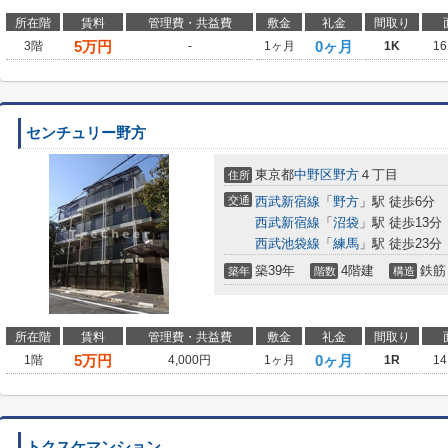
所在階
賃料
管理費・共益費
敷金
礼金
間取り
5
万円
0ヶ月
3階
-
1ヶ月
1K
16
センチュリー野方
東京都
中野区
野方
４丁目
住所
交通
西武新宿線
「
野方
」駅 徒歩6分
西武新宿線
「
沼袋
」駅 徒歩13分
西武池袋線
「
練馬
」駅 徒歩23分
築39年
4階建
鉄筋
築年
階数
構造
所在階
賃料
管理費・共益費
敷金
礼金
間取り
5
万円
0ヶ月
1階
4,000円
1ヶ月
1R
14
トクスケマンション