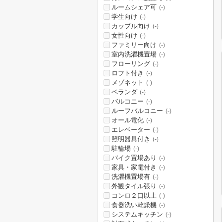
ルームシェア可
(-)
学生向け
(-)
カップル向け
(-)
女性向け
(-)
ファミリー向け
(-)
室内洗濯機置場
(-)
フローリング
(-)
ロフト付き
(-)
メゾネット
(-)
ベランダ
(-)
バルコニー
(-)
ルーフバルコニー
(-)
オール電化
(-)
エレベーター
(-)
照明器具付き
(-)
駐輪場
(-)
バイク置場あり
(-)
家具・家電付き
(-)
洗濯機置場有
(-)
外観タイル張り
(-)
コンロ２口以上
(-)
食器洗い乾燥機
(-)
システムキッチン
(-)