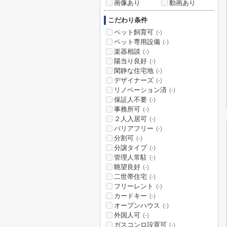
画像あり
動画あり
こだわり条件
ペット飼育可
(-)
ペット専用設備
(-)
楽器相談
(-)
陽当り良好
(-)
閑静な住宅地
(-)
デザイナーズ
(-)
リノベーション済
(-)
保証人不要
(-)
事務所可
(-)
２人入居可
(-)
バリアフリー
(-)
分割可
(-)
分譲タイプ
(-)
管理人常駐
(-)
眺望良好
(-)
二世帯住宅
(-)
フリーレント
(-)
カードキー
(-)
オープンハウス
(-)
外国人可
(-)
ガスコンロ設置可
(-)