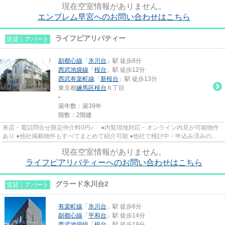
現在空室情報がありません。
エンブレム早宮へのお問い合わせはこちら
ライフピアリバティー
賃貸｜アパート
副都心線
「
氷川台
」駅 徒歩8分
西武池袋線
「
桜台
」駅 徒歩12分
西武有楽町線
「
新桜台
」駅 徒歩13分
東京都
練馬区
桜台
６丁目
-
築年数：築39年
階数：2階建
来店・電話問合せ限定仲介料0円♪ ●内覧現地対応・オンライン内見が可能物件
あり ●他社掲載物件もすべてまとめて紹介可能 ●他社で検討中・申込み済みのお
客様、初期費用がさらに減額...
現在空室情報がありません。
ライフピアリバティーへのお問い合わせはこちら
グラード氷川台2
賃貸｜アパート
有楽町線
「
氷川台
」駅 徒歩6分
副都心線
「
平和台
」駅 徒歩14分
西武池袋線
「
桜台
」駅 徒歩19分