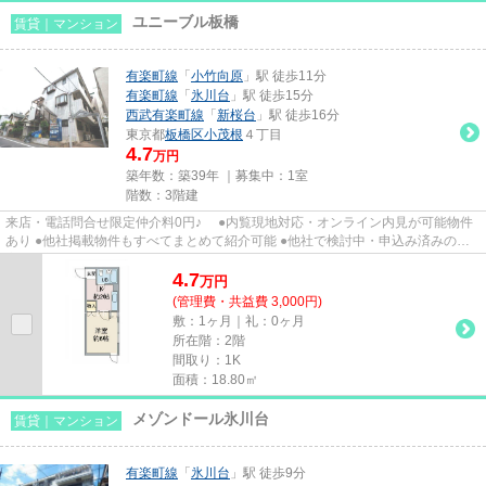
ユニーブル板橋
賃貸｜マンション
有楽町線
「
小竹向原
」駅 徒歩11分
有楽町線
「
氷川台
」駅 徒歩15分
西武有楽町線
「
新桜台
」駅 徒歩16分
東京都
板橋区
小茂根
４丁目
4.7
万円
築年数：築39年 ｜募集中：
1室
階数：3階建
来店・電話問合せ限定仲介料0円♪ ●内覧現地対応・オンライン内見が可能物件
あり ●他社掲載物件もすべてまとめて紹介可能 ●他社で検討中・申込み済みのお
客様、初期費用がさらに減額...
4.7
万
円
(管理費・共益費 3,000円)
敷：1ヶ月｜礼：0ヶ月
所在階：2階
間取り：1K
面積：18.80㎡
メゾンドール氷川台
賃貸｜マンション
有楽町線
「
氷川台
」駅 徒歩9分