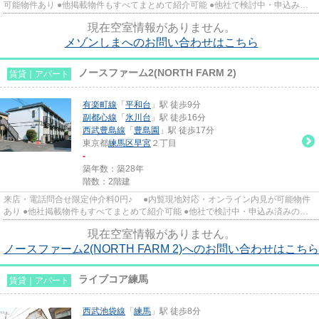
可能物件あり ●他掲載物件もすべてまとめて紹介可能 ●他社で検討中・申込み済
みのお客様、初期費用がさら...
現在空室情報がありません。
メゾンしまへのお問い合わせはこちら
ノースファーム2(NORTH FARM 2)
賃貸｜アパート
有楽町線
「
平和台
」駅 徒歩9分
副都心線
「
氷川台
」駅 徒歩16分
西武豊島線
「
豊島園
」駅 徒歩17分
東京都
練馬区
早宮
２丁目
-
築年数：築28年
階数：2階建
来店・電話問合せ限定仲介料0円♪ ●内覧現地対応・オンライン内見が可能物件
あり ●他社掲載物件もすべてまとめて紹介可能 ●他社で検討中・申込み済みのお
客様、初期費用がさらに減額...
現在空室情報がありません。
ノースファーム2(NORTH FARM 2)へのお問い合わせはこちら
ライブコア練馬
賃貸｜アパート
西武池袋線
「
練馬
」駅 徒歩8分