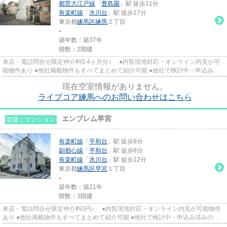
都営大江戸線
「
豊島園
」駅 徒歩11分
有楽町線
「
氷川台
」駅 徒歩17分
東京都
練馬区
練馬
２丁目
-
築年数：築37年
階数：2階建
来店・電話問合せ限定仲介料0.4ヶ月分♪ ●内覧現地対応・オンライン内見が可
能物件あり ●他社掲載物件もすべてまとめて紹介可能 ●他社で検討中・申込み済
みのお客様、初期費用がさら...
現在空室情報がありません。
ライブコア練馬へのお問い合わせはこちら
エンブレム早宮
賃貸｜マンション
有楽町線
「
平和台
」駅 徒歩8分
副都心線
「
平和台
」駅 徒歩8分
有楽町線
「
氷川台
」駅 徒歩12分
東京都
練馬区
早宮
１丁目
-
築年数：築21年
階数：3階建
来店・電話問合せ限定仲介料0円♪ ●内覧現地対応・オンライン内見が可能物件
あり ●他社掲載物件もすべてまとめて紹介可能 ●他社で検討中・申込み済みのお
客様、初期費用がさらに減額...