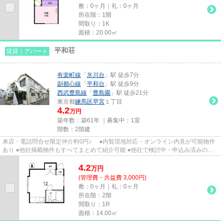
敷：0ヶ月｜礼：0ヶ月
所在階：1階
間取り：1K
面積：20.00㎡
平和荘
賃貸｜アパート
有楽町線
「
氷川台
」駅 徒歩7分
副都心線
「
平和台
」駅 徒歩9分
西武豊島線
「
豊島園
」駅 徒歩21分
東京都
練馬区
早宮
１丁目
4.2
万円
築年数：築61年 ｜募集中：
1室
階数：2階建
来店・電話問合せ限定仲介料0円♪ ●内覧現地対応・オンライン内見が可能物件
あり ●他社掲載物件もすべてまとめて紹介可能 ●他社で検討中・申込み済みのお
客様、初期費用がさらに減額...
4.2
万
円
(管理費・共益費 3,000円)
敷：0ヶ月｜礼：0ヶ月
所在階：2階
間取り：1R
面積：14.00㎡