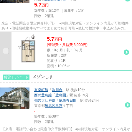
5.7
万円
築年数：築12年 ｜募集中：
1室
階数：2階建
来店・電話問合せ限定仲介料0円♪ ●内覧現地対応・オンライン内見が可能物件
あり ●他社掲載物件もすべてまとめて紹介可能 ●他社で検討中・申込み済みのお
客様、初期費用がさらに減額...
5.7
万
円
(管理費・共益費 3,000円)
敷：0ヶ月｜礼：0ヶ月
所在階：2階
間取り：1R
面積：10.05㎡
メゾンしま
賃貸｜アパート
有楽町線
「
氷川台
」駅 徒歩10分
西武豊島線
「
豊島園
」駅 徒歩19分
都営大江戸線
「
練馬春日町
」駅 徒歩24分
東京都
練馬区
早宮
１丁目
-
築年数：築38年
階数：2階建
【来店・電話問い合わせ限定仲介手数料0円】 ●内覧現地対応・オンライン内見が