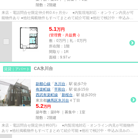
階数：2階建
来店・電話問合せ限定仲介料0.4ヶ月分♪ ●内覧現地対応・オンライン内見が可
能物件あり ●他社掲載物件もすべてまとめて紹介可能 ●他社で検討中・申込み済
みのお客様、初期費用がさら...
5.1
万
円
(管理費・共益費 -)
敷：0万円｜礼：0万円
所在階：1階
間取り：1R
面積：9.97㎡
CA氷川台
賃貸｜アパート
副都心線
「
氷川台
」駅 徒歩7分
有楽町線
「
平和台
」駅 徒歩15分
西武有楽町線
「
新桜台
」駅 徒歩20分
東京都
練馬区
氷川台
４丁目
5.2
万円
築年数：築8年 ｜募集中：
1室
階数：2階建
来店・電話問合せ限定仲介料0円♪ ●内覧現地対応・オンライン内見が可能物件
あり ●他社掲載物件もすべてまとめて紹介可能 ●他社で検討中・申込み済みのお
客様、初期費用がさらに減額...