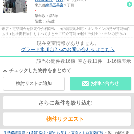
東京都
練馬区
早宮
１丁目
-
築年数：築8年
階数：2階建
来店・電話問合せ限定仲介料0円♪ ●内覧現地対応・オンライン内見が可能物件
あり ●他社掲載物件もすべてまとめて紹介可能 ●他社で検討中・申込み済みのお
客様、初期費用がさらに減額...
現在空室情報がありません。
グラード氷川台2へのお問い合わせはこちら
該当公開件数
16
棟 空き数
11
件
1-16
棟表示
チェックした物件をまとめて
検討リストに追加
お問い合わせ
さらに条件を絞り込む
物件リクエスト
生活保護賃貸
>
(賃貸)路線・駅から探す
>
東京メトロ有楽町線
>
氷川台駅の賃