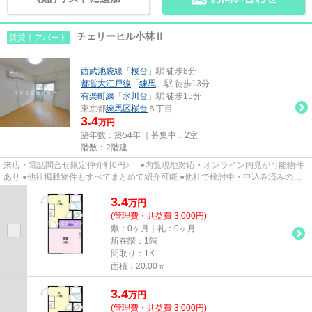
チェリーヒル小林Ⅱ
賃貸｜アパート
西武池袋線
「
桜台
」駅 徒歩8分
都営大江戸線
「
練馬
」駅 徒歩13分
有楽町線
「
氷川台
」駅 徒歩15分
東京都
練馬区
桜台
５丁目
3.4
万円
築年数：築54年 ｜募集中：
2室
階数：2階建
来店・電話問合せ限定仲介料0円♪ ●内覧現地対応・オンライン内見が可能物件
あり ●他社掲載物件もすべてまとめて紹介可能 ●他社で検討中・申込み済みのお
客様、初期費用がさらに減額...
3.4
万
円
(管理費・共益費 3,000円)
敷：0ヶ月｜礼：0ヶ月
所在階：1階
間取り：1K
面積：20.00㎡
3.4
万
円
(管理費・共益費 3,000円)