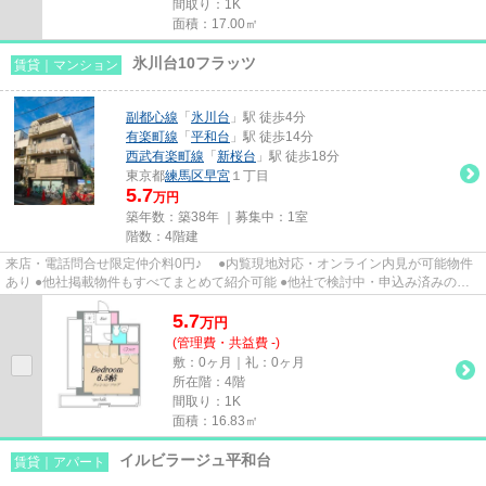
間取り：1K
面積：17.00㎡
氷川台10フラッツ
賃貸｜マンション
副都心線
「
氷川台
」駅 徒歩4分
有楽町線
「
平和台
」駅 徒歩14分
西武有楽町線
「
新桜台
」駅 徒歩18分
東京都
練馬区
早宮
１丁目
5.7
万円
築年数：築38年 ｜募集中：
1室
階数：4階建
来店・電話問合せ限定仲介料0円♪ ●内覧現地対応・オンライン内見が可能物件
あり ●他社掲載物件もすべてまとめて紹介可能 ●他社で検討中・申込み済みのお
客様、初期費用がさらに減額...
5.7
万
円
(管理費・共益費 -)
敷：0ヶ月｜礼：0ヶ月
所在階：4階
間取り：1K
面積：16.83㎡
イルビラージュ平和台
賃貸｜アパート