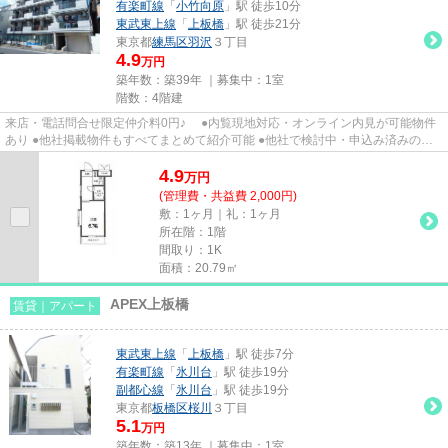
有楽町線
「
小竹向原
」駅 徒歩10分
東武東上線
「
上板橋
」駅 徒歩21分
東京都
練馬区
羽沢
３丁目
4.9
万円
築年数：築39年 ｜募集中：
1室
階数：4階建
来店・電話問合せ限定仲介料0円♪ ●内覧現地対応・オンライン内見が可能物件
あり ●他社掲載物件もすべてまとめて紹介可能 ●他社で検討中・申込み済みのお
客様、初期費用がさらに減額...
4.9
万
円
(管理費・共益費 2,000円)
敷：1ヶ月｜礼：1ヶ月
所在階：1階
間取り：1K
面積：20.79㎡
APEX上板橋
賃貸｜アパート
東武東上線
「
上板橋
」駅 徒歩7分
有楽町線
「
氷川台
」駅 徒歩19分
副都心線
「
氷川台
」駅 徒歩19分
東京都
板橋区
桜川
３丁目
5.1
万円
築年数：築13年 ｜募集中：
1室