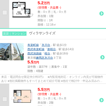
5.2
万
円
(管理費・共益費 -)
敷：0ヶ月｜礼：0ヶ月
所在階：1階
間取り：1R
面積：12.16㎡
ヴィラサンライズ
賃貸｜マンション
有楽町線
「
氷川台
」駅 徒歩1分
西武有楽町線
「
新桜台
」駅 徒歩14分
西武池袋線
「
桜台
」駅 徒歩18分
東京都
練馬区
氷川台
３丁目
5.5
万円
築年数：築37年 ｜募集中：
1室
階数：4階建
来店・電話問合せ限定仲介料0円♪ ●内覧現地対応・オンライン内見が可能物件
あり ●他社掲載物件もすべてまとめて紹介可能 ●他社で検討中・申込み済みのお
客様、初期費用がさらに減額...
5.5
万
円
(管理費・共益費 -)
敷：1ヶ月｜礼：0ヶ月
所在階：2階