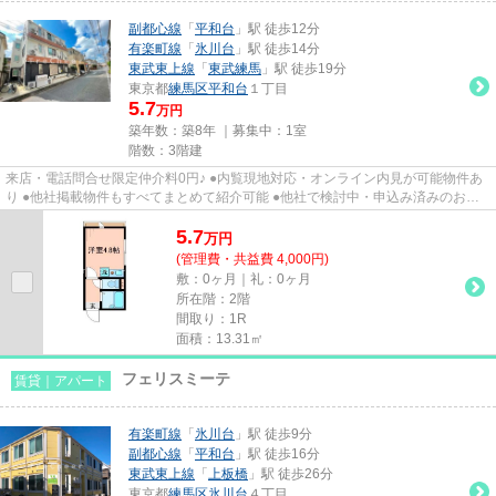
副都心線
「
平和台
」駅 徒歩12分
有楽町線
「
氷川台
」駅 徒歩14分
東武東上線
「
東武練馬
」駅 徒歩19分
東京都
練馬区
平和台
１丁目
5.7
万円
築年数：築8年 ｜募集中：
1室
階数：3階建
来店・電話問合せ限定仲介料0円♪ ●内覧現地対応・オンライン内見が可能物件あ
り ●他社掲載物件もすべてまとめて紹介可能 ●他社で検討中・申込み済みのお客
様、初期費用がさらに減額可...
5.7
万
円
(管理費・共益費 4,000円)
敷：0ヶ月｜礼：0ヶ月
所在階：2階
間取り：1R
面積：13.31㎡
フェリスミーテ
賃貸｜アパート
有楽町線
「
氷川台
」駅 徒歩9分
副都心線
「
平和台
」駅 徒歩16分
東武東上線
「
上板橋
」駅 徒歩26分
東京都
練馬区
氷川台
４丁目