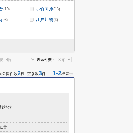
台
小竹向原
(10)
(13)
寺
江戸川橋
(6)
(3)
表示件数：
2
3
1-2
当公開件数
棟 空き数
件
棟表示
徒歩5分
鉄骨