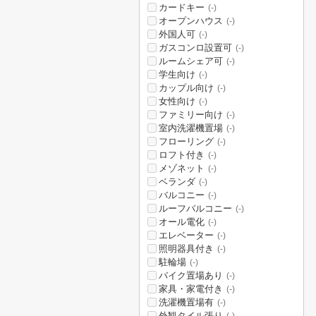
カードキー
(-)
オープンハウス
(-)
外国人可
(-)
ガスコンロ設置可
(-)
ルームシェア可
(-)
学生向け
(-)
カップル向け
(-)
女性向け
(-)
ファミリー向け
(-)
室内洗濯機置場
(-)
フローリング
(-)
ロフト付き
(-)
メゾネット
(-)
ベランダ
(-)
バルコニー
(-)
ルーフバルコニー
(-)
オール電化
(-)
エレベーター
(-)
照明器具付き
(-)
駐輪場
(-)
バイク置場あり
(-)
家具・家電付き
(-)
洗濯機置場有
(-)
外観タイル張り