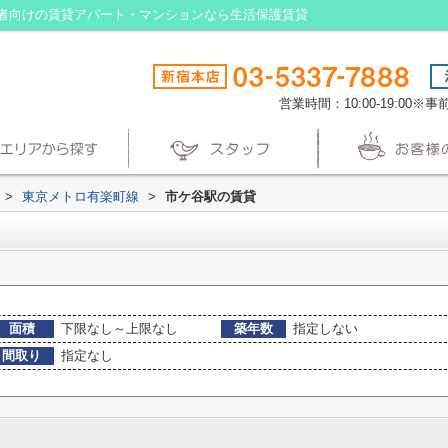
者向けの賃貸アパート・マンションなら生活保護賃貸
営業時間：10:00-19:00
>
東京メトロ有楽町線
>
市ケ谷駅の賃貸
面積
下限なし～上限なし
築年数
指定しない
間取り
指定なし