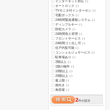
インターネット対応
(-)
オートロック
(-)
TVモニタ付インターホン
(-)
宅配ボックス
(-)
24時間緊急通報システム
(-)
ディンプルキー
(-)
防犯カメラ
(-)
24時間有人管理
(-)
フロントサービス
(-)
24時間ゴミ出し可
(-)
住戸内覧可能
(-)
コンシェルジュサービス
(-)
駐車場あり
(-)
2階以上
(-)
1階の物件
(-)
10階以上
(-)
20階以上
(-)
最上階
(-)
南向き
(-)
角部屋
(-)
2
件が該当