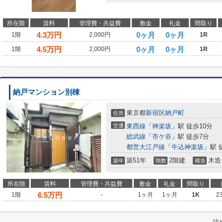
所在階
賃料
管理費・共益費
敷金
礼金
間取り
4.3
万円
0ヶ月
0ヶ月
1階
2,000円
1R
4.5
万円
0ヶ月
0ヶ月
1階
2,000円
1R
納戸マンション別棟
東京都
新宿区
納戸町
住所
交通
東西線
「
神楽坂
」駅 徒歩10分
総武線
「
市ケ谷
」駅 徒歩7分
都営大江戸線
「
牛込神楽坂
」駅 
築51年
2階建
木造
築年
階数
構造
所在階
賃料
管理費・共益費
敷金
礼金
間取り
6.5
万円
1階
-
1ヶ月
1ヶ月
1K
2