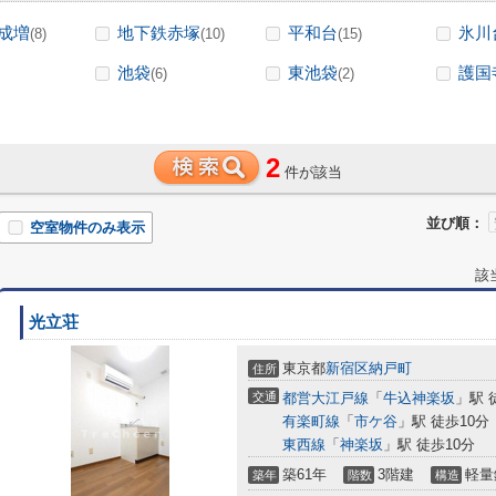
成増
地下鉄赤塚
平和台
氷川
(8)
(10)
(15)
池袋
東池袋
護国
(6)
(2)
2
件が該当
並び順：
空室物件のみ表示
該
光立荘
東京都
新宿区
納戸町
住所
交通
都営大江戸線
「
牛込神楽坂
」駅 
有楽町線
「
市ケ谷
」駅 徒歩10分
東西線
「
神楽坂
」駅 徒歩10分
築61年
3階建
軽量
築年
階数
構造