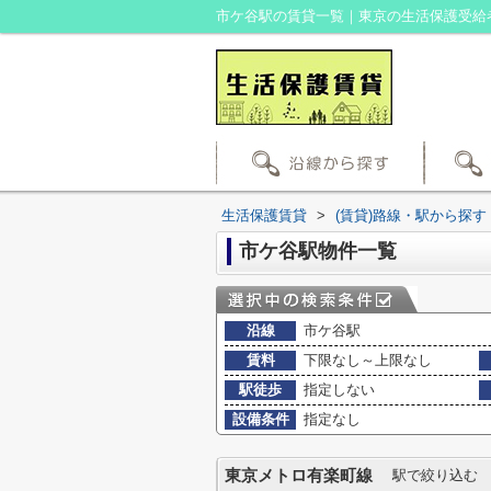
市ケ谷駅の賃貸一覧｜東京の生活保護受給
生活保護賃貸
>
(賃貸)路線・駅から探す
市ケ谷駅物件一覧
沿線
市ケ谷駅
賃料
下限なし～上限なし
駅徒歩
指定しない
設備条件
指定なし
東京メトロ有楽町線
駅で絞り込む