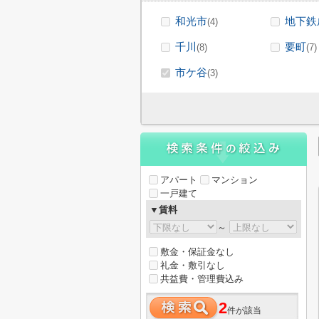
和光市
地下鉄
(4)
千川
要町
(8)
(7)
市ケ谷
(3)
アパート
マンション
一戸建て
▼賃料
～
敷金・保証金なし
礼金・敷引なし
共益費・管理費込み
2
件が該当