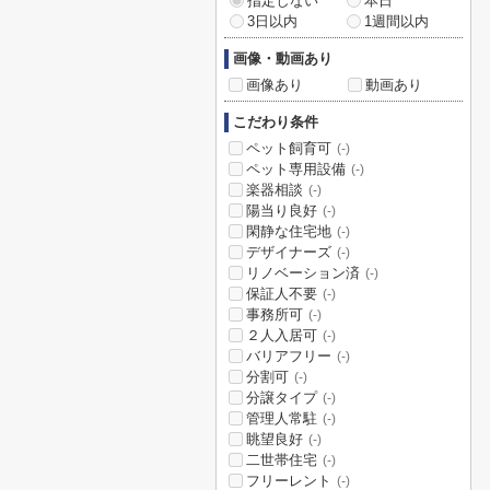
指定しない
本日
3日以内
1週間以内
画像・動画あり
画像あり
動画あり
こだわり条件
ペット飼育可
(-)
ペット専用設備
(-)
楽器相談
(-)
陽当り良好
(-)
閑静な住宅地
(-)
デザイナーズ
(-)
リノベーション済
(-)
保証人不要
(-)
事務所可
(-)
２人入居可
(-)
バリアフリー
(-)
分割可
(-)
分譲タイプ
(-)
管理人常駐
(-)
眺望良好
(-)
二世帯住宅
(-)
フリーレント
(-)