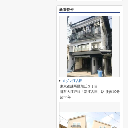
新着物件
メゾン江古田
東京都練馬区旭丘２丁目
都営大江戸線「新江古田」駅 徒歩10分
築56年