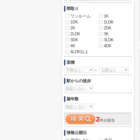
間取り
ワンルーム
1K
1DK
1LDK
2K
2DK
2LDK
3K
3DK
3LDK
4K
4DK
4LDK以上
面積
～
駅からの徒歩
築年数
2
件が該当
情報公開日