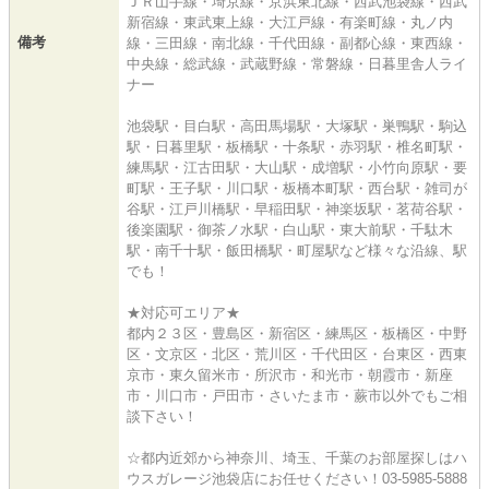
ＪＲ山手線・埼京線・京浜東北線・西武池袋線・西武
新宿線・東武東上線・大江戸線・有楽町線・丸ノ内
備考
線・三田線・南北線・千代田線・副都心線・東西線・
中央線・総武線・武蔵野線・常磐線・日暮里舎人ライ
ナー
池袋駅・目白駅・高田馬場駅・大塚駅・巣鴨駅・駒込
駅・日暮里駅・板橋駅・十条駅・赤羽駅・椎名町駅・
練馬駅・江古田駅・大山駅・成増駅・小竹向原駅・要
町駅・王子駅・川口駅・板橋本町駅・西台駅・雑司が
谷駅・江戸川橋駅・早稲田駅・神楽坂駅・茗荷谷駅・
後楽園駅・御茶ノ水駅・白山駅・東大前駅・千駄木
駅・南千十駅・飯田橋駅・町屋駅など様々な沿線、駅
でも！
★対応可エリア★
都内２３区・豊島区・新宿区・練馬区・板橋区・中野
区・文京区・北区・荒川区・千代田区・台東区・西東
京市・東久留米市・所沢市・和光市・朝霞市・新座
市・川口市・戸田市・さいたま市・蕨市以外でもご相
談下さい！
☆都内近郊から神奈川、埼玉、千葉のお部屋探しはハ
ウスガレージ池袋店にお任せください！03-5985-5888