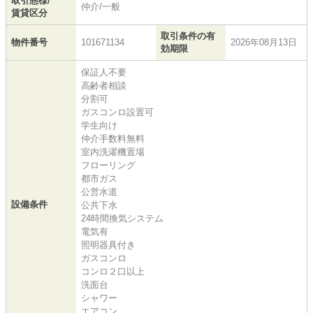
取引態様/
仲介/一般
賃貸区分
取引条件の有
物件番号
101671134
2026年08月13日
効期限
保証人不要
高齢者相談
分割可
ガスコンロ設置可
学生向け
仲介手数料無料
室内洗濯機置場
フローリング
都市ガス
公営水道
設備条件
公共下水
24時間換気システム
電気有
照明器具付き
ガスコンロ
コンロ２口以上
洗面台
シャワー
エアコン