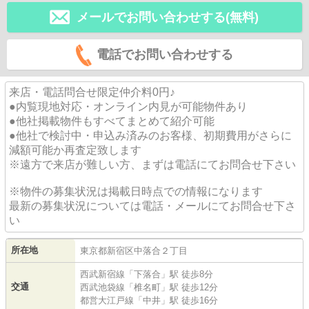
メールでお問い合わせする(無料)
電話でお問い合わせする
来店・電話問合せ限定仲介料0円♪
●内覧現地対応・オンライン内見が可能物件あり
●他社掲載物件もすべてまとめて紹介可能
●他社で検討中・申込み済みのお客様、初期費用がさらに
減額可能か再査定致します
※遠方で来店が難しい方、まずは電話にてお問合せ下さい
※物件の募集状況は掲載日時点での情報になります
最新の募集状況については電話・メールにてお問合せ下さ
い
所在地
東京都
新宿区
中落合
２丁目
西武新宿線
「
下落合
」駅 徒歩8分
交通
西武池袋線
「
椎名町
」駅 徒歩12分
都営大江戸線
「
中井
」駅 徒歩16分