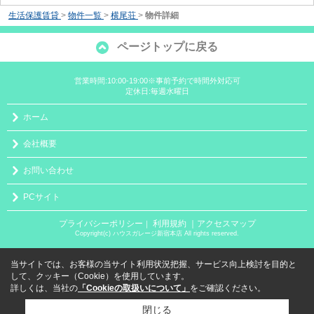
生活保護賃貸
>
物件一覧
>
横尾荘
>
物件詳細
ページトップに戻る
営業時間:10:00-19:00※事前予約で時間外対応可
定休日:毎週水曜日
ホーム
会社概要
お問い合わせ
PCサイト
プライバシーポリシー
利用規約
｜アクセスマップ
｜
Copyright(c) ハウスガレージ新宿本店 All rights reserved.
当サイトでは、お客様の当サイト利用状況把握、サービス向上検討を目的と
して、クッキー（Cookie）を使用しています。
詳しくは、当社の
「Cookieの取扱いについて」
をご確認ください。
閉じる