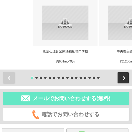
東京心理音楽療法福祉専門学校
中央理美
約681m／9分
約1236
前
メールでお問い合わせする(無料)
電話でお問い合わせする