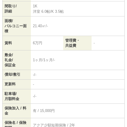
間取り/
1K
詳細
洋室 6.0帖
/
K 3.5帖
面積/
バルコニー面
21.40㎡/-
積
管理費・
賃料
6万円
-
共益費
敷金/
礼金/
1ヶ月/1ヶ月/-
保証金
償却/敷引
-/-
更新料
-
駐車場/
-/-
月額料金
保険加入 / 料
有 / 15,000円
金
保険名 / 保険
アクア少額短期保険 / 2年