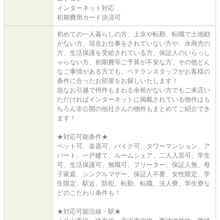
インターネット対応
初期費用カード決済可
初めての一人暮らしの方、上京や転勤、転職で土地勘
がない方、現在お仕事をされていない方や、水商売の
方、生活保護を受給されている方、保証人のいらっし
ゃらない方、初期費等ご予算が不安な方、その他どん
なご事情がある方でも、ベテランスタッフがお客様の
条件に合ったお部屋をお探しいたします！
急なお引越で何件もまわる余裕がない方でもご来店い
ただければインターネットに掲載されている物件はも
ちろん非公開の他社さんの物件もまとめてご紹介でき
ます！
★対応可能条件★
ペット可、楽器可、バイク可、タワーマンション、ア
パート、一戸建て、ルームシェア、二人入居可、学生
可、生活保護可、無職可、フリーター、保証人無、母
子家庭、シングルマザー、保証人不要、女性限定、学
生限定、駅近、防犯、転勤、転職、法人寮、学生寮な
どのこだわり条件も！
★対応可能沿線・駅★