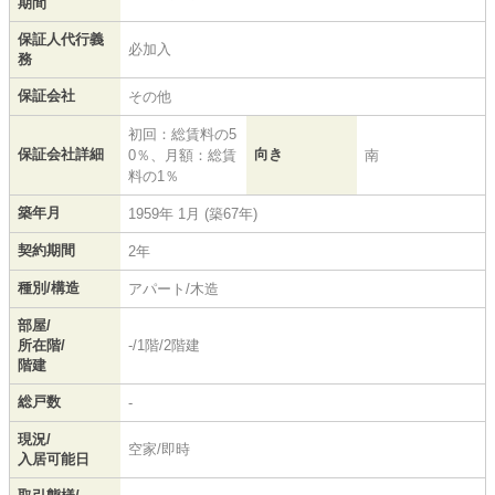
期間
保証人代行義
必加入
務
保証会社
その他
初回：総賃料の5
保証会社詳細
向き
0％、月額：総賃
南
料の1％
築年月
1959年 1月 (築67年)
契約期間
2年
種別/構造
アパート/木造
部屋/
所在階/
-/1階/2階建
階建
総戸数
-
現況/
空家/即時
入居可能日