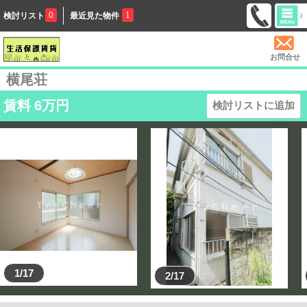
0
1
検討リスト
最近見た物件
お問合せ
横尾荘
賃料
6
万円
検討リストに追加
1/17
2/17