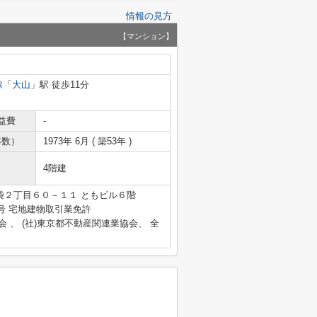
情報の見方
【マンション】
線
「
大山
」駅 徒歩11分
益費
-
年数）
1973年 6月 ( 築53年 )
4階建
袋２丁目６０－１１ ともビル６階
155号 宅地建物取引業免許
会 、 (社)東京都不動産関連業協会、 全