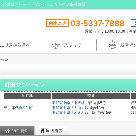
けの賃貸アパート・マンションなら生活保護賃貸
営業時間：10:00-19:00
ション
町田マンション
所在地
交通
東武東上線
「
中板橋
」駅 徒歩5分
築
東京都
板橋区
仲町
東武東上線
「
大山
」駅 徒歩11分
4
東武東上線
「
ときわ台
」駅 徒歩15分
鉄
物件情報
周辺施設