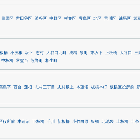
目黒区
世田谷区
渋谷区
中野区
杉並区
豊島区
北区
荒川区
練馬区
武
板橋
小茂根
坂下
志村
大谷口北町
成増
泉町
東坂下
上板橋
大谷口
三
中板橋
常盤台
熊野町
相生町
高島平
西台
蓮根
志村三丁目
志村坂上
本蓮沼
板橋本町
板橋区役所前
区役所前
本蓮沼
下板橋
千川
新板橋
小竹向原
板橋
北池袋
上板橋
十条