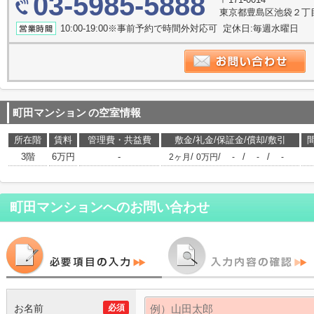
03-5985-5888
東京都豊島区池袋２丁
10:00-19:00※事前予約で時間外対応可 定休日:毎週水曜日
町田マンション
の空室情報
所在階
賃料
管理費・共益費
敷金/礼金/保証金/償却/敷引
3階
6万円
-
/
/
/
/
2ヶ月
0万円
-
-
-
町田マンション
へのお問い合わせ
お名前
必須