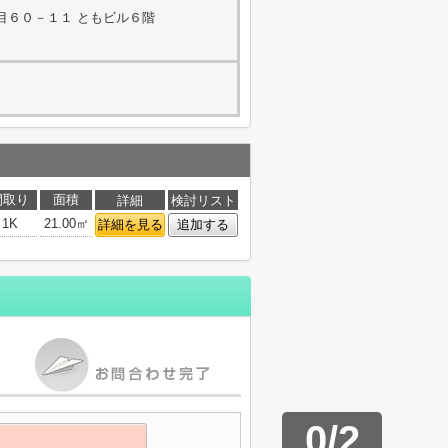
目６０－１１ ともビル６階
間取り
面積
詳細
検討リスト
1K
21.00㎡
詳細を見る
追加する
0
/
2