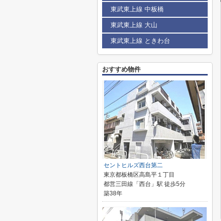
東武東上線 中板橋
東武東上線 大山
東武東上線 ときわ台
おすすめ物件
セントヒルズ西台第二
東京都板橋区高島平１丁目
都営三田線「西台」駅 徒歩5分
築38年