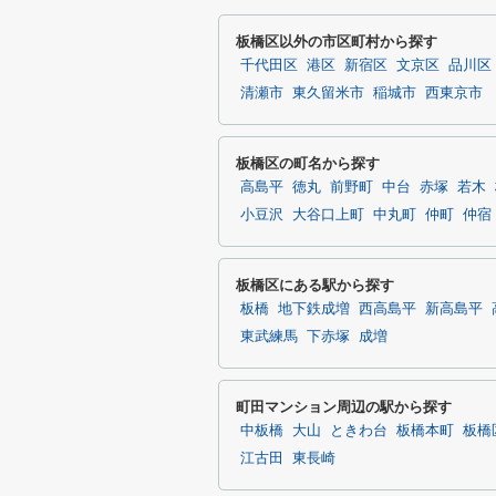
板橋区以外の市区町村から探す
千代田区
港区
新宿区
文京区
品川区
清瀬市
東久留米市
稲城市
西東京市
板橋区の町名から探す
高島平
徳丸
前野町
中台
赤塚
若木
小豆沢
大谷口上町
中丸町
仲町
仲宿
板橋区にある駅から探す
板橋
地下鉄成増
西高島平
新高島平
東武練馬
下赤塚
成増
町田マンション周辺の駅から探す
中板橋
大山
ときわ台
板橋本町
板橋
江古田
東長崎