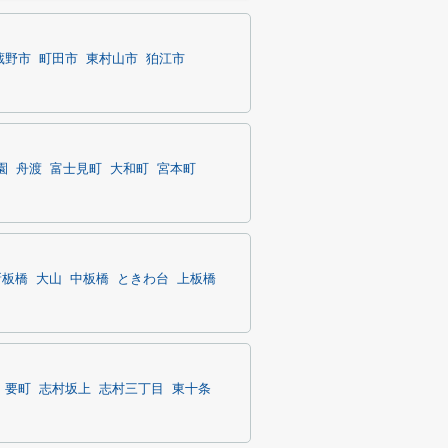
蔵野市
町田市
東村山市
狛江市
園
舟渡
富士見町
大和町
宮本町
新板橋
大山
中板橋
ときわ台
上板橋
要町
志村坂上
志村三丁目
東十条