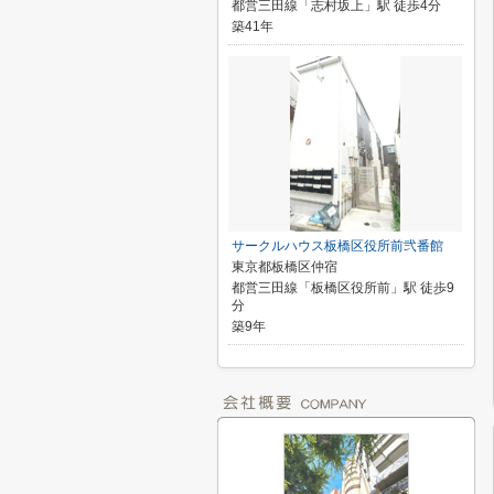
都営三田線「志村坂上」駅 徒歩4分
築41年
サークルハウス板橋区役所前弐番館
東京都板橋区仲宿
都営三田線「板橋区役所前」駅 徒歩9
分
築9年