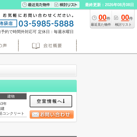
最終更新：2026年08月08日
00
00
件
件
最近見た物件
検討リスト
※事前予約で時間外対応可
定休日：毎週水曜日
建物
空室情報へ
53年
階建
筋コンクリート