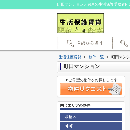
町田マンション／東京の生活保護受給者向
生活保護賃貸
>
物件一覧
>
町田マン
町田マンション
▼ご希望の物件をお探しします
同じエリアの物件
板橋区
仲町