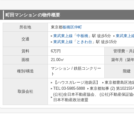
町田マンション
の物件概要
所在地
東京都
板橋区
仲町
東武東上線
「
中板橋
」駅 徒歩5分
東武東上
交通
東武東上線
「
ときわ台
」駅 徒歩15分
賃料
6万円
管理費・共
面積
21.00㎡
築年月（築
マンション / 鉄筋コンクリー
種別/構造
階建
ト
【ハウスガレージ池袋店】
東京都豊島区池
TEL:03-5985-5888
東京都知事 (2) 第102
取扱会社
(公社)全日本不動産協会、 (公社)不動産保証協
日本不動産政治連盟