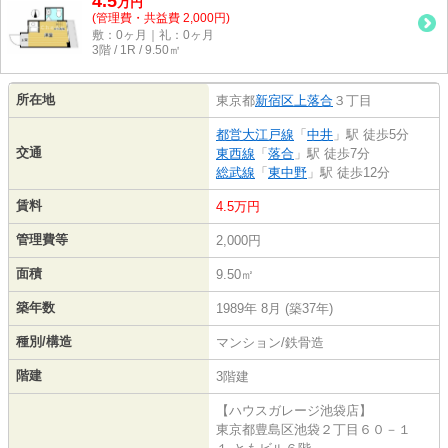
4.5
万
円
(管理費・共益費 2,000円)
敷：0ヶ月｜礼：0ヶ月
3階 / 1R / 9.50㎡
所在地
東京都
新宿区
上落合
３丁目
都営大江戸線
「
中井
」駅 徒歩5分
交通
東西線
「
落合
」駅 徒歩7分
総武線
「
東中野
」駅 徒歩12分
賃料
4.5万円
管理費等
2,000円
面積
9.50㎡
築年数
1989年 8月 (築37年)
種別/構造
マンション/鉄骨造
階建
3階建
【ハウスガレージ池袋店】
東京都豊島区池袋２丁目６０－１