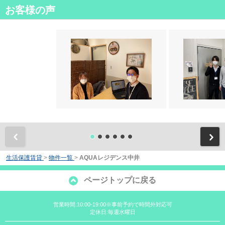
お客様の声
前
生活保護賃貸
>
物件一覧
>
AQUAレジデンス中井
ページトップに戻る
営業時間:10:00-19:00※事前予約で時間外対応可
定休日:毎週水曜日