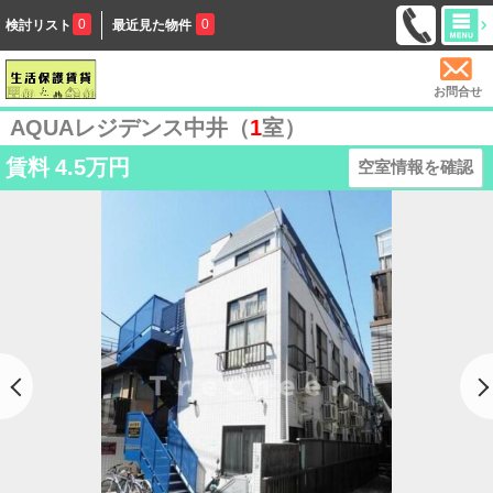
0
0
検討リスト
最近見た物件
お問合せ
AQUAレジデンス中井（
1
室）
賃料
4.5万円
空室情報を確認