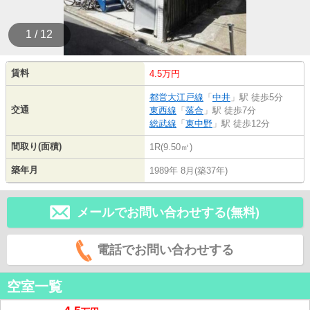
1 / 12
賃料
4.5万円
都営大江戸線
「
中井
」駅 徒歩5分
交通
東西線
「
落合
」駅 徒歩7分
総武線
「
東中野
」駅 徒歩12分
間取り(面積)
1R(9.50㎡)
築年月
1989年 8月(築37年)
メールでお問い合わせする(無料)
電話でお問い合わせする
空室一覧