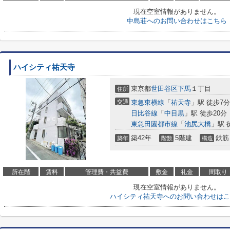
現在空室情報がありません。
中島荘へのお問い合わせはこちら
ハイシティ祐天寺
東京都
世田谷区
下馬
１丁目
住所
交通
東急東横線
「
祐天寺
」駅 徒歩7分
日比谷線
「
中目黒
」駅 徒歩20分
東急田園都市線
「
池尻大橋
」駅 
築42年
5階建
鉄筋
築年
階数
構造
所在階
賃料
管理費・共益費
敷金
礼金
間取り
現在空室情報がありません。
ハイシティ祐天寺へのお問い合わせはこ