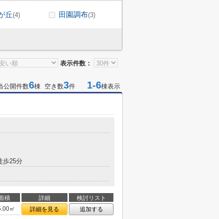
が丘
田園調布
(4)
(3)
表示件数：
6
3
1-6
当公開件数
棟 空き数
件
棟表示
徒歩25分
面積
詳細
検討リスト
5.00㎡
詳細を見る
追加する