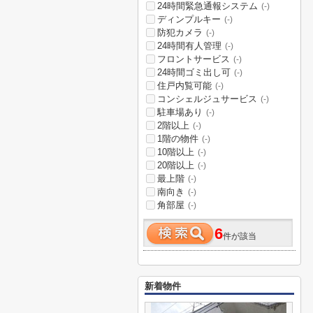
24時間緊急通報システム
(-)
ディンプルキー
(-)
防犯カメラ
(-)
24時間有人管理
(-)
フロントサービス
(-)
24時間ゴミ出し可
(-)
住戸内覧可能
(-)
コンシェルジュサービス
(-)
駐車場あり
(-)
2階以上
(-)
1階の物件
(-)
10階以上
(-)
20階以上
(-)
最上階
(-)
南向き
(-)
角部屋
(-)
6
件が該当
新着物件