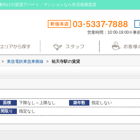
者向けの賃貸アパート・マンションなら生活保護賃貸
営業時間：10:00-19:00
>
東急電鉄東急東横線
>
祐天寺駅の賃貸
面積
下限なし～上限なし
築年数
指定しない
間取り
指定なし