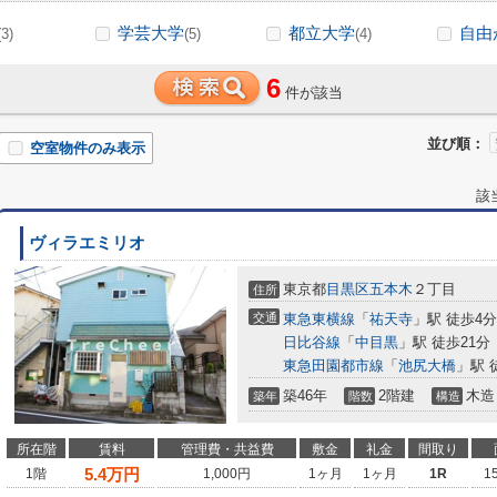
学芸大学
都立大学
自由
(3)
(5)
(4)
6
件が該当
並び順：
空室物件のみ表示
該
ヴィラエミリオ
東京都
目黒区
五本木
２丁目
住所
交通
東急東横線
「
祐天寺
」駅 徒歩4分
日比谷線
「
中目黒
」駅 徒歩21分
東急田園都市線
「
池尻大橋
」駅 
築46年
2階建
木造
築年
階数
構造
所在階
賃料
管理費・共益費
敷金
礼金
間取り
5.4
万円
1階
1,000円
1ヶ月
1ヶ月
1R
1