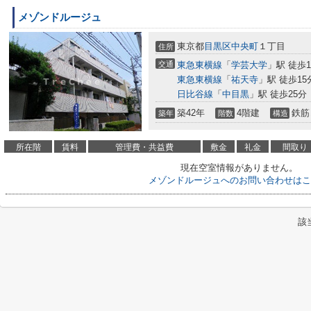
メゾンドルージュ
東京都
目黒区
中央町
１丁目
住所
交通
東急東横線
「
学芸大学
」駅 徒歩1
東急東横線
「
祐天寺
」駅 徒歩15
日比谷線
「
中目黒
」駅 徒歩25分
築42年
4階建
鉄筋
築年
階数
構造
所在階
賃料
管理費・共益費
敷金
礼金
間取り
現在空室情報がありません。
メゾンドルージュへのお問い合わせはこ
該