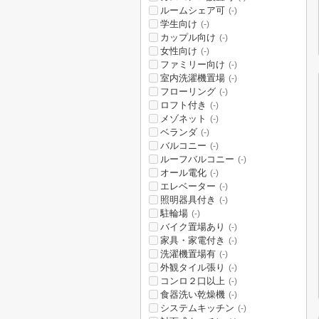
ルームシェア可
(-)
学生向け
(-)
カップル向け
(-)
女性向け
(-)
ファミリー向け
(-)
室内洗濯機置場
(-)
フローリング
(-)
ロフト付き
(-)
メゾネット
(-)
ベランダ
(-)
バルコニー
(-)
ルーフバルコニー
(-)
オール電化
(-)
エレベーター
(-)
照明器具付き
(-)
駐輪場
(-)
バイク置場あり
(-)
家具・家電付き
(-)
洗濯機置場有
(-)
外観タイル張り
(-)
コンロ２口以上
(-)
食器洗い乾燥機
(-)
システムキッチン
(-)