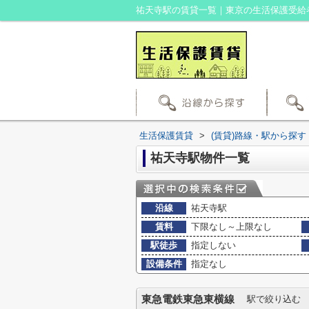
祐天寺駅の賃貸一覧｜東京の生活保護受給
生活保護賃貸
>
(賃貸)路線・駅から探す
祐天寺駅物件一覧
沿線
祐天寺駅
賃料
下限なし～上限なし
駅徒歩
指定しない
設備条件
指定なし
東急電鉄東急東横線
駅で絞り込む