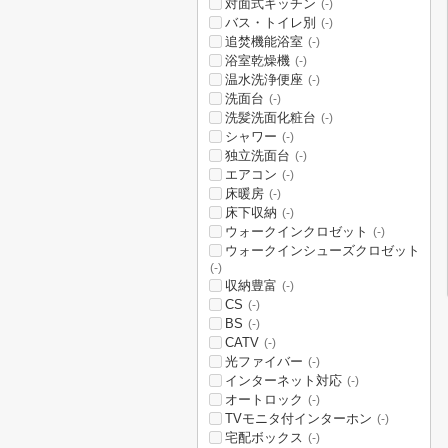
対面式キッチン
(-)
バス・トイレ別
(-)
追焚機能浴室
(-)
浴室乾燥機
(-)
温水洗浄便座
(-)
洗面台
(-)
洗髪洗面化粧台
(-)
シャワー
(-)
独立洗面台
(-)
エアコン
(-)
床暖房
(-)
床下収納
(-)
ウォークインクロゼット
(-)
ウォークインシューズクロゼット
(-)
収納豊富
(-)
CS
(-)
BS
(-)
CATV
(-)
光ファイバー
(-)
インターネット対応
(-)
オートロック
(-)
TVモニタ付インターホン
(-)
宅配ボックス
(-)