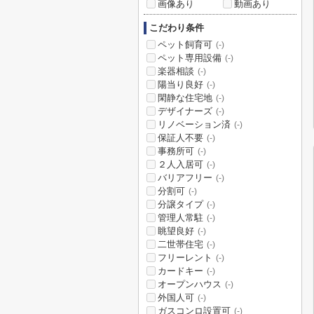
画像あり
動画あり
こだわり条件
ペット飼育可
(-)
ペット専用設備
(-)
楽器相談
(-)
陽当り良好
(-)
閑静な住宅地
(-)
デザイナーズ
(-)
リノベーション済
(-)
保証人不要
(-)
事務所可
(-)
２人入居可
(-)
バリアフリー
(-)
分割可
(-)
分譲タイプ
(-)
管理人常駐
(-)
眺望良好
(-)
二世帯住宅
(-)
フリーレント
(-)
カードキー
(-)
オープンハウス
(-)
外国人可
(-)
ガスコンロ設置可
(-)