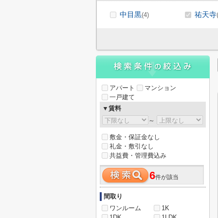
中目黒
祐天寺
(4)
アパート
マンション
一戸建て
▼賃料
～
敷金・保証金なし
礼金・敷引なし
共益費・管理費込み
6
件が該当
間取り
ワンルーム
1K
1DK
1LDK