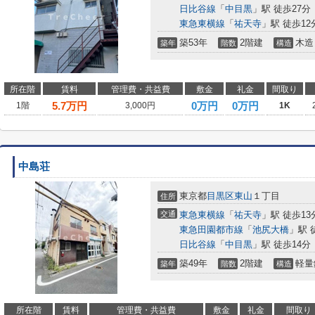
日比谷線
「
中目黒
」駅 徒歩27分
東急東横線
「
祐天寺
」駅 徒歩12
築53年
2階建
木造
築年
階数
構造
所在階
賃料
管理費・共益費
敷金
礼金
間取り
5.7
万円
0万円
0万円
1階
3,000円
1K
中島荘
東京都
目黒区
東山
１丁目
住所
交通
東急東横線
「
祐天寺
」駅 徒歩13
東急田園都市線
「
池尻大橋
」駅 
日比谷線
「
中目黒
」駅 徒歩14分
築49年
2階建
軽量
築年
階数
構造
所在階
賃料
管理費・共益費
敷金
礼金
間取り