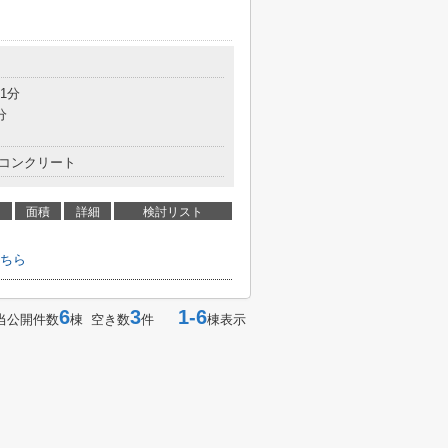
1分
分
コンクリート
面積
詳細
検討リスト
ちら
6
3
1-6
当公開件数
棟 空き数
件
棟表示