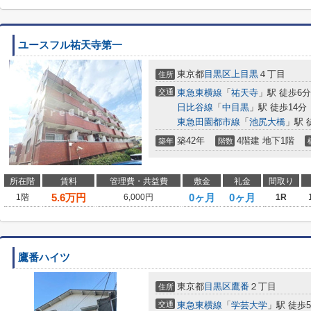
ユースフル祐天寺第一
東京都
目黒区
上目黒
４丁目
住所
交通
東急東横線
「
祐天寺
」駅 徒歩6分
日比谷線
「
中目黒
」駅 徒歩14分
東急田園都市線
「
池尻大橋
」駅 
築42年
4階建 地下1階
築年
階数
所在階
賃料
管理費・共益費
敷金
礼金
間取り
5.6
万円
0ヶ月
0ヶ月
1階
6,000円
1R
鷹番ハイツ
東京都
目黒区
鷹番
２丁目
住所
交通
東急東横線
「
学芸大学
」駅 徒歩