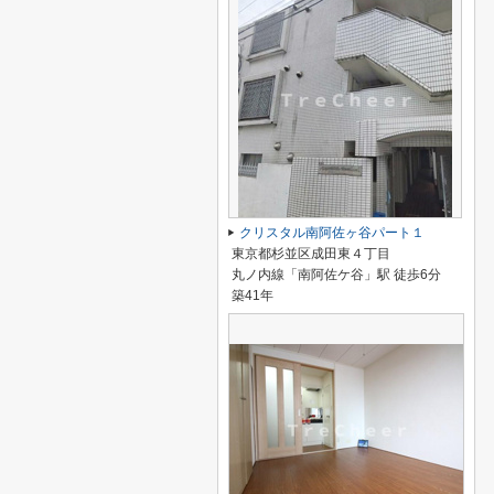
クリスタル南阿佐ヶ谷パート１
東京都杉並区成田東４丁目
丸ノ内線「南阿佐ケ谷」駅 徒歩6分
築41年