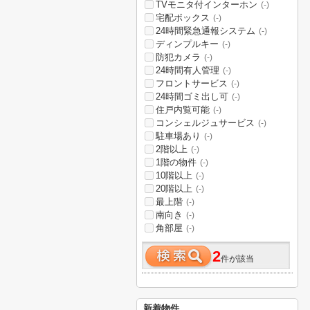
TVモニタ付インターホン
(-)
宅配ボックス
(-)
24時間緊急通報システム
(-)
ディンプルキー
(-)
防犯カメラ
(-)
24時間有人管理
(-)
フロントサービス
(-)
24時間ゴミ出し可
(-)
住戸内覧可能
(-)
コンシェルジュサービス
(-)
駐車場あり
(-)
2階以上
(-)
1階の物件
(-)
10階以上
(-)
20階以上
(-)
最上階
(-)
南向き
(-)
角部屋
(-)
2
件が該当
新着物件