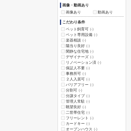
画像・動画あり
画像あり
動画あり
こだわり条件
ペット飼育可
(-)
ペット専用設備
(-)
楽器相談
(-)
陽当り良好
(-)
閑静な住宅地
(-)
デザイナーズ
(-)
リノベーション済
(-)
保証人不要
(-)
事務所可
(-)
２人入居可
(-)
バリアフリー
(-)
分割可
(-)
分譲タイプ
(-)
管理人常駐
(-)
眺望良好
(-)
二世帯住宅
(-)
フリーレント
(-)
カードキー
(-)
オープンハウス
(-)