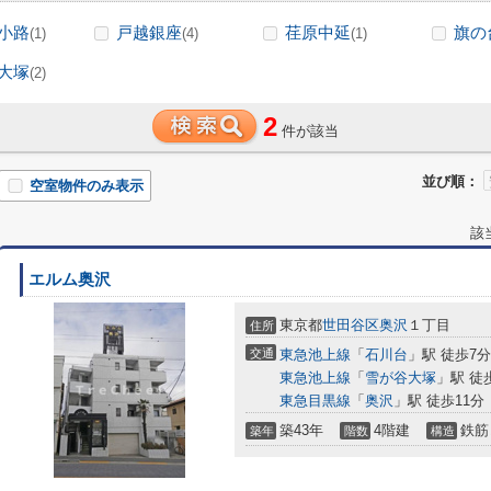
小路
戸越銀座
荏原中延
旗の
(1)
(4)
(1)
大塚
(2)
2
件が該当
並び順：
空室物件のみ表示
該
エルム奥沢
東京都
世田谷区
奥沢
１丁目
住所
交通
東急池上線
「
石川台
」駅 徒歩7分
東急池上線
「
雪が谷大塚
」駅 徒
東急目黒線
「
奥沢
」駅 徒歩11分
築43年
4階建
鉄筋
築年
階数
構造