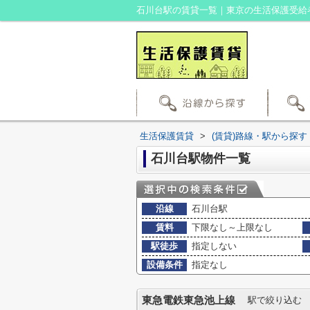
石川台駅の賃貸一覧｜東京の生活保護受給
生活保護賃貸
>
(賃貸)路線・駅から探す
石川台駅物件一覧
沿線
石川台駅
賃料
下限なし～上限なし
駅徒歩
指定しない
設備条件
指定なし
東急電鉄東急池上線
駅で絞り込む