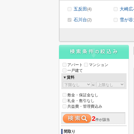
五反田
大崎広
(4)
石川台
雪が谷
(2)
アパート
マンション
一戸建て
▼賃料
～
敷金・保証金なし
礼金・敷引なし
共益費・管理費込み
2
件が該当
間取り