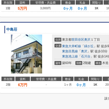
所在階
賃料
管理費・共益費
敷金
礼金
間取り
5
万円
0ヶ月
0ヶ月
1階
3,000円
1K
1
中島荘
東京都
世田谷区
奥沢
１丁目
住所
交通
東急大井町線
「
緑が丘
」駅 徒歩
東急目黒線
「
奥沢
」駅 徒歩10分
東急池上線
「
石川台
」駅 徒歩14
築60年
2階建
木造
築年
階数
構造
所在階
賃料
管理費・共益費
敷金
礼金
間取り
6
万円
0ヶ月
2階
-
1ヶ月
1K
20
該