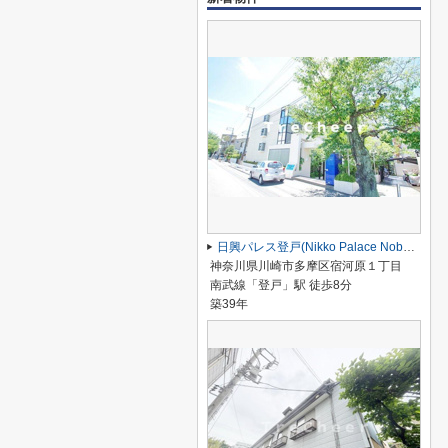
日興パレス登戸(Nikko Palace Noborito)
神奈川県川崎市多摩区宿河原１丁目
南武線「登戸」駅 徒歩8分
築39年