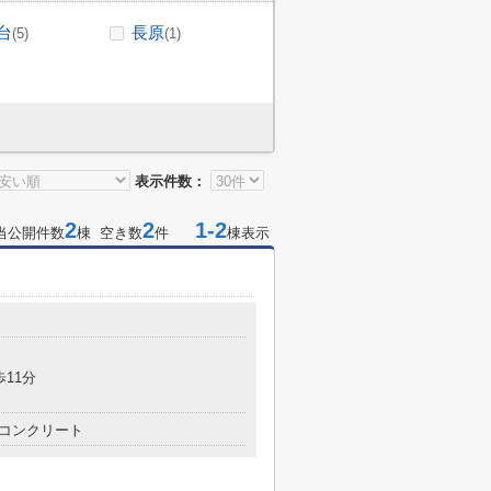
台
長原
(5)
(1)
表示件数：
2
2
1-2
当公開件数
棟 空き数
件
棟表示
歩11分
コンクリート