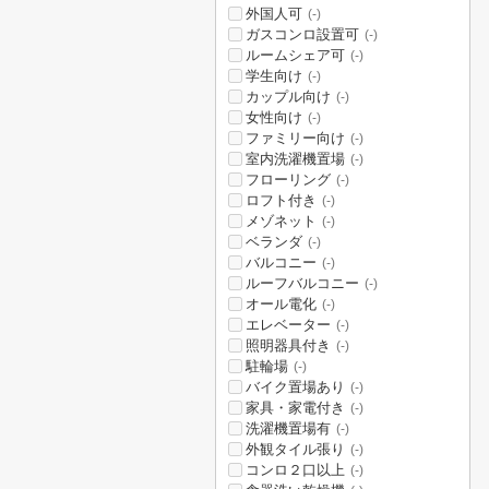
外国人可
(-)
ガスコンロ設置可
(-)
ルームシェア可
(-)
学生向け
(-)
カップル向け
(-)
女性向け
(-)
ファミリー向け
(-)
室内洗濯機置場
(-)
フローリング
(-)
ロフト付き
(-)
メゾネット
(-)
ベランダ
(-)
バルコニー
(-)
ルーフバルコニー
(-)
オール電化
(-)
エレベーター
(-)
照明器具付き
(-)
駐輪場
(-)
バイク置場あり
(-)
家具・家電付き
(-)
洗濯機置場有
(-)
外観タイル張り
(-)
コンロ２口以上
(-)