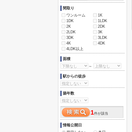
間取り
ワンルーム
1K
1DK
1LDK
2K
2DK
2LDK
3K
3DK
3LDK
4K
4DK
4LDK以上
面積
～
駅からの徒歩
築年数
1
件が該当
情報公開日