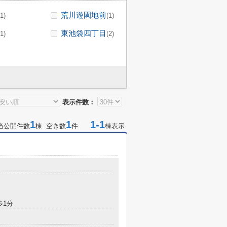
荒川遊園地前
(1)
(1)
東池袋四丁目
(1)
(2)
表示件数：
1
1
1-1
当公開件数
棟 空き数
件
棟表示
歩1分