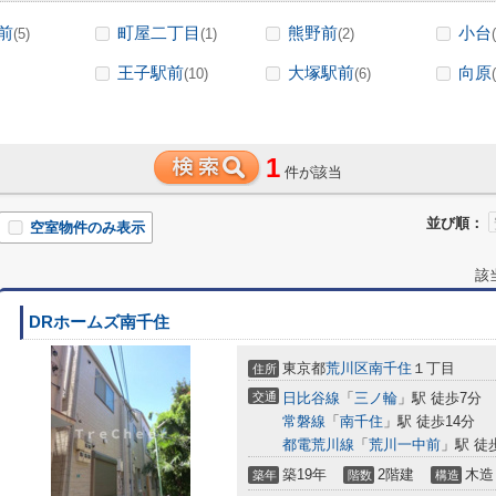
前
町屋二丁目
熊野前
小台
(5)
(1)
(2)
王子駅前
大塚駅前
向原
(10)
(6)
1
件が該当
並び順：
空室物件のみ表示
該
DRホームズ南千住
東京都
荒川区
南千住
１丁目
住所
交通
日比谷線
「
三ノ輪
」駅 徒歩7分
常磐線
「
南千住
」駅 徒歩14分
都電荒川線
「
荒川一中前
」駅 徒
築19年
2階建
木造
築年
階数
構造