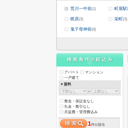
荒川一中前
町屋駅
(1)
梶原
栄町
(3)
(3)
鬼子母神前
(4)
アパート
マンション
一戸建て
▼賃料
～
敷金・保証金なし
礼金・敷引なし
共益費・管理費込み
1
件が該当