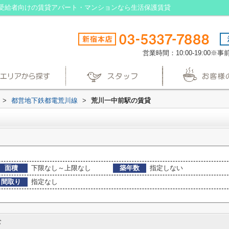
受給者向けの賃貸アパート・マンションなら生活保護賃貸
営業時間：10:00-19:00
>
都営地下鉄都電荒川線
>
荒川一中前駅の賃貸
面積
下限なし～上限なし
築年数
指定しない
間取り
指定なし
む