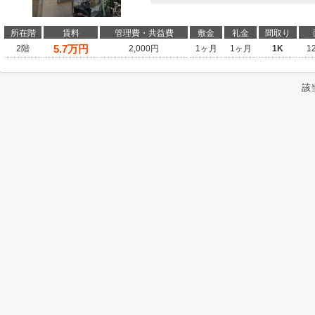
所在階
賃料
管理費・共益費
敷金
礼金
間取り
5.7
万円
2階
2,000円
1ヶ月
1ヶ月
1K
1
該