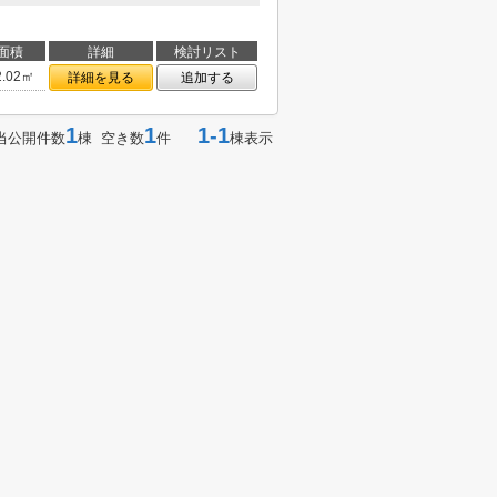
面積
詳細
検討リスト
2.02㎡
詳細を見る
追加する
1
1
1-1
当公開件数
棟 空き数
件
棟表示