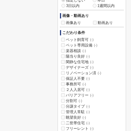
指定しない
本日
3日以内
1週間以内
画像・動画あり
画像あり
動画あり
こだわり条件
ペット飼育可
(-)
ペット専用設備
(-)
楽器相談
(-)
陽当り良好
(-)
閑静な住宅地
(-)
デザイナーズ
(-)
リノベーション済
(-)
保証人不要
(-)
事務所可
(-)
２人入居可
(-)
バリアフリー
(-)
分割可
(-)
分譲タイプ
(-)
管理人常駐
(-)
眺望良好
(-)
二世帯住宅
(-)
フリーレント
(-)