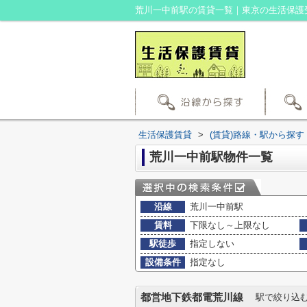
荒川一中前駅の賃貸一覧｜東京の生活保護
生活保護賃貸
>
(賃貸)路線・駅から探す
荒川一中前駅物件一覧
沿線
荒川一中前駅
賃料
下限なし～上限なし
駅徒歩
指定しない
設備条件
指定なし
都営地下鉄都電荒川線
駅で絞り込