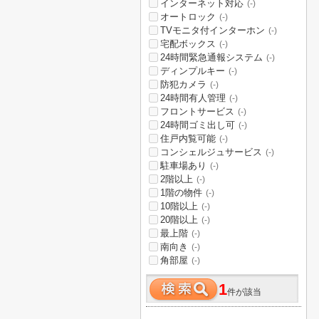
インターネット対応
(-)
オートロック
(-)
TVモニタ付インターホン
(-)
宅配ボックス
(-)
24時間緊急通報システム
(-)
ディンプルキー
(-)
防犯カメラ
(-)
24時間有人管理
(-)
フロントサービス
(-)
24時間ゴミ出し可
(-)
住戸内覧可能
(-)
コンシェルジュサービス
(-)
駐車場あり
(-)
2階以上
(-)
1階の物件
(-)
10階以上
(-)
20階以上
(-)
最上階
(-)
南向き
(-)
角部屋
(-)
1
件が該当