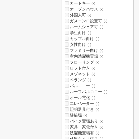
カードキー
(-)
オープンハウス
(-)
外国人可
(-)
ガスコンロ設置可
(-)
ルームシェア可
(-)
学生向け
(-)
カップル向け
(-)
女性向け
(-)
ファミリー向け
(-)
室内洗濯機置場
(-)
フローリング
(-)
ロフト付き
(-)
メゾネット
(-)
ベランダ
(-)
バルコニー
(-)
ルーフバルコニー
(-)
オール電化
(-)
エレベーター
(-)
照明器具付き
(-)
駐輪場
(-)
バイク置場あり
(-)
家具・家電付き
(-)
洗濯機置場有
(-)
外観タイル張り