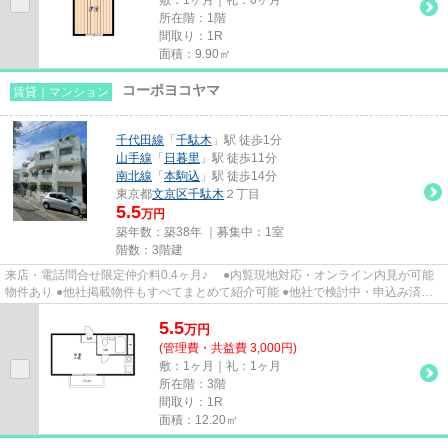
所在階：1階
間取り：1R
面積：9.90㎡
コーポヨコヤマ
賃貸｜マンション
千代田線
「
千駄木
」駅 徒歩1分
山手線
「
日暮里
」駅 徒歩11分
南北線
「
本駒込
」駅 徒歩14分
東京都
文京区
千駄木
２丁目
5.5
万円
築年数：築38年 ｜募集中：
1室
階数：3階建
来店・電話問合せ限定仲介料0.4ヶ月♪ ●内覧現地対応・オンライン内見が可能
物件あり ●他社掲載物件もすべてまとめて紹介可能 ●他社で検討中・申込み済み
のお客様、初期費用がさらに...
5.5
万
円
(管理費・共益費 3,000円)
敷：1ヶ月｜礼：1ヶ月
所在階：3階
間取り：1R
面積：12.20㎡