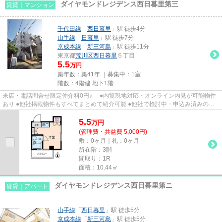
ダイヤモンドレジデンス西日暮里第三
賃貸｜マンション
千代田線
「
西日暮里
」駅 徒歩4分
山手線
「
日暮里
」駅 徒歩7分
京成本線
「
新三河島
」駅 徒歩11分
東京都
荒川区
西日暮里
５丁目
5.5
万円
築年数：築41年 ｜募集中：
1室
階数：4階建 地下1階
来店・電話問合せ限定仲介料0円♪ ●内覧現地対応・オンライン内見が可能物件
あり ●他社掲載物件もすべてまとめて紹介可能 ●他社で検討中・申込み済みのお
客様、初期費用がさらに減額...
5.5
万
円
(管理費・共益費 5,000円)
敷：0ヶ月｜礼：0ヶ月
所在階：3階
間取り：1R
面積：10.44㎡
ダイヤモンドレジデンス西日暮里第ニ
賃貸｜アパート
山手線
「
西日暮里
」駅 徒歩5分
京成本線
「
新三河島
」駅 徒歩5分