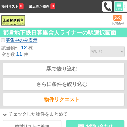
0
0
検討リスト
最近見た物件
お問合せ
都営地下鉄日暮里舎人ライナーの駅選択画面
募集中のみ表示
12
該当物件
棟
11
空き数
件
駅で絞り込む
さらに条件を絞り込む
物件リクエスト
チェックした物件をまとめて
検討リストに追加
お問い合わせ