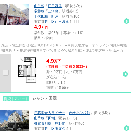
山手線
「
西日暮里
」駅 徒歩9分
常磐線
「
三河島
」駅 徒歩6分
千代田線
「
町屋
」駅 徒歩10分
東京都
荒川区
西日暮里
１丁目
4.9
万円
築年数：築63年 ｜募集中：
1室
階数：3階建
来店・電話問合せ限定仲介料0.4ヶ月♪ ●内覧現地対応・オンライン内見が可能
物件あり ●他社掲載物件もすべてまとめて紹介可能 ●他社で検討中・申込み済み
のお客様、初期費用がさらに...
4.9
万
円
(管理費・共益費 3,000円)
敷：0万円｜礼：0万円
所在階：3階
間取り：1R
面積：15.00㎡
シャンテ田端
賃貸｜アパート
日暮里舎人ライナー
「
赤土小学校前
」駅 徒歩5分
山手線
「
田端
」駅 徒歩17分
都電荒川線
「
熊野前
」駅 徒歩6分
東京都
荒川区
東尾久
４丁目