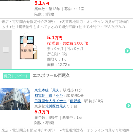
5.1
万円
築年数：築13年 ｜募集中：
1室
階数：3階建
来店・電話問合せ限定仲介料0円♪ ●内覧現地対応・オンライン内見が可能物件
あり ●他社掲載物件もすべてまとめて紹介可能 ●他社で検討中・申込み済みのお
客様、初期費用がさらに減額...
5.1
万
円
(管理費・共益費 3,000円)
敷：0ヶ月｜礼：0ヶ月
所在階：2階
間取り：1K
面積：12.72㎡
エスポワール西尾久
賃貸｜アパート
東北本線
「
尾久
」駅 徒歩11分
都電荒川線
「
小台
」駅 徒歩1分
日暮里舎人ライナー
「
熊野前
」駅 徒歩10分
東京都
荒川区
西尾久
５丁目
5.1
万円
築年数：築9年 ｜募集中：
1室
階数：3階建
来店・電話問合せ限定仲介料0円♪ ●内覧現地対応・オンライン内見が可能物件