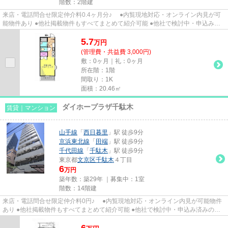
階数：2階建
来店・電話問合せ限定仲介料0.4ヶ月分♪ ●内覧現地対応・オンライン内見が可
能物件あり ●他社掲載物件もすべてまとめて紹介可能 ●他社で検討中・申込み済
みのお客様、初期費用がさら...
5.7
万
円
(管理費・共益費 3,000円)
敷：0ヶ月｜礼：0ヶ月
所在階：1階
間取り：1K
面積：20.46㎡
ダイホープラザ千駄木
賃貸｜マンション
山手線
「
西日暮里
」駅 徒歩9分
京浜東北線
「
田端
」駅 徒歩9分
千代田線
「
千駄木
」駅 徒歩9分
東京都
文京区
千駄木
４丁目
6
万円
築年数：築29年 ｜募集中：
1室
階数：14階建
来店・電話問合せ限定仲介料0円♪ ●内覧現地対応・オンライン内見が可能物件
あり ●他社掲載物件もすべてまとめて紹介可能 ●他社で検討中・申込み済みのお
客様、初期費用がさらに減額...
6