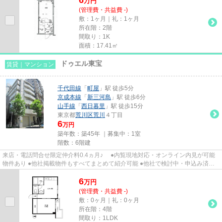
万
円
(管理費・共益費 -)
敷：1ヶ月｜礼：1ヶ月
所在階：2階
間取り：1K
面積：17.41㎡
ドゥエル東宝
賃貸｜マンション
千代田線
「
町屋
」駅 徒歩5分
京成本線
「
新三河島
」駅 徒歩6分
山手線
「
西日暮里
」駅 徒歩15分
東京都
荒川区
荒川
４丁目
6
万円
築年数：築45年 ｜募集中：
1室
階数：6階建
来店・電話問合せ限定仲介料0.4ヵ月♪ ●内覧現地対応・オンライン内見が可能
物件あり ●他社掲載物件もすべてまとめて紹介可能 ●他社で検討中・申込み済み
のお客様、初期費用がさらに...
6
万
円
(管理費・共益費 -)
敷：0ヶ月｜礼：0ヶ月
所在階：4階
間取り：1LDK