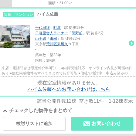
面積：31.00㎡
ハイム佐藤
賃貸｜マンション
千代田線
「
町屋
」駅 徒歩12分
日暮里舎人ライナー
「
熊野前
」駅 徒歩2分
山手線
「
田端
」駅 徒歩22分
東京都
荒川区
東尾久
８丁目
-
築年数：築38年
階数：3階建
来店・電話問合せ限定仲介料0円♪ ●内覧現地対応・オンライン内見が可能物件
あり ●他社掲載物件もすべてまとめて紹介可能 ●他社で検討中・申込み済みのお
客様、初期費用がさらに減額...
現在空室情報がありません。
ハイム佐藤へのお問い合わせはこちら
該当公開件数
12
棟 空き数
11
件
1-12
棟表示
チェックした物件をまとめて
検討リストに追加
お問い合わせ