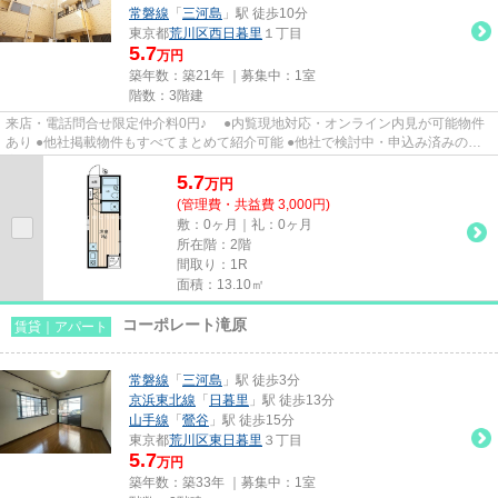
常磐線
「
三河島
」駅 徒歩10分
東京都
荒川区
西日暮里
１丁目
5.7
万円
築年数：築21年 ｜募集中：
1室
階数：3階建
来店・電話問合せ限定仲介料0円♪ ●内覧現地対応・オンライン内見が可能物件
あり ●他社掲載物件もすべてまとめて紹介可能 ●他社で検討中・申込み済みのお
客様、初期費用がさらに減額...
5.7
万
円
(管理費・共益費 3,000円)
敷：0ヶ月｜礼：0ヶ月
所在階：2階
間取り：1R
面積：13.10㎡
コーポレート滝原
賃貸｜アパート
常磐線
「
三河島
」駅 徒歩3分
京浜東北線
「
日暮里
」駅 徒歩13分
山手線
「
鶯谷
」駅 徒歩15分
東京都
荒川区
東日暮里
３丁目
5.7
万円
築年数：築33年 ｜募集中：
1室