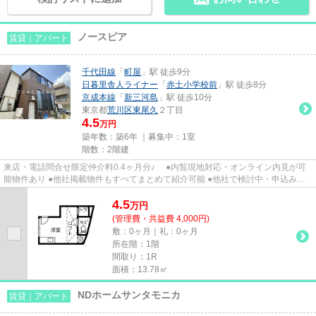
ノースピア
賃貸｜アパート
千代田線
「
町屋
」駅 徒歩9分
日暮里舎人ライナー
「
赤土小学校前
」駅 徒歩8分
京成本線
「
新三河島
」駅 徒歩10分
東京都
荒川区
東尾久
２丁目
4.5
万円
築年数：築6年 ｜募集中：
1室
階数：2階建
来店・電話問合せ限定仲介料0.4ヶ月分♪ ●内覧現地対応・オンライン内見が可
能物件あり ●他社掲載物件もすべてまとめて紹介可能 ●他社で検討中・申込み済
みのお客様、初期費用がさら...
4.5
万
円
(管理費・共益費 4,000円)
敷：0ヶ月｜礼：0ヶ月
所在階：1階
間取り：1R
面積：13.78㎡
NDホームサンタモニカ
賃貸｜アパート