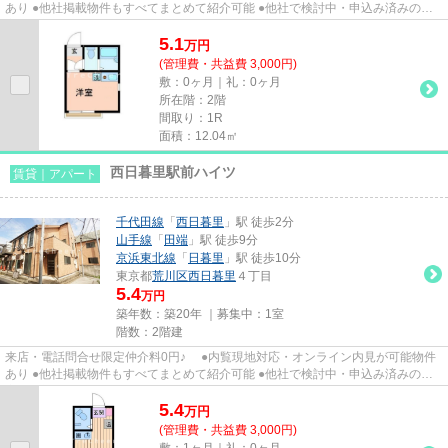
あり ●他社掲載物件もすべてまとめて紹介可能 ●他社で検討中・申込み済みのお
客様、初期費用がさらに減額...
5.1
万
円
(管理費・共益費 3,000円)
敷：0ヶ月｜礼：0ヶ月
所在階：2階
間取り：1R
面積：12.04㎡
西日暮里駅前ハイツ
賃貸｜アパート
千代田線
「
西日暮里
」駅 徒歩2分
山手線
「
田端
」駅 徒歩9分
京浜東北線
「
日暮里
」駅 徒歩10分
東京都
荒川区
西日暮里
４丁目
5.4
万円
築年数：築20年 ｜募集中：
1室
階数：2階建
来店・電話問合せ限定仲介料0円♪ ●内覧現地対応・オンライン内見が可能物件
あり ●他社掲載物件もすべてまとめて紹介可能 ●他社で検討中・申込み済みのお
客様、初期費用がさらに減額...
5.4
万
円
(管理費・共益費 3,000円)
敷：1ヶ月｜礼：0ヶ月