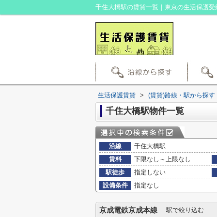
千住大橋駅の賃貸一覧｜東京の生活保護受
生活保護賃貸
>
(賃貸)路線・駅から探す
千住大橋駅物件一覧
沿線
千住大橋駅
賃料
下限なし～上限なし
駅徒歩
指定しない
設備条件
指定なし
京成電鉄京成本線
駅で絞り込む