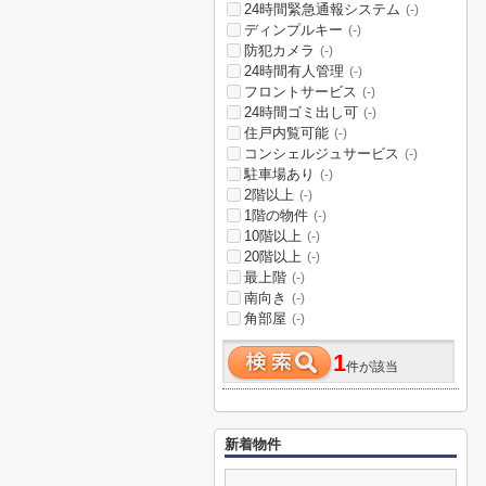
24時間緊急通報システム
(-)
ディンプルキー
(-)
防犯カメラ
(-)
24時間有人管理
(-)
フロントサービス
(-)
24時間ゴミ出し可
(-)
住戸内覧可能
(-)
コンシェルジュサービス
(-)
駐車場あり
(-)
2階以上
(-)
1階の物件
(-)
10階以上
(-)
20階以上
(-)
最上階
(-)
南向き
(-)
角部屋
(-)
1
件が該当
新着物件