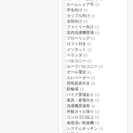
ルームシェア可
(-)
学生向け
(-)
カップル向け
(-)
女性向け
(-)
ファミリー向け
(-)
室内洗濯機置場
(-)
フローリング
(-)
ロフト付き
(-)
メゾネット
(-)
ベランダ
(-)
バルコニー
(-)
ルーフバルコニー
(-)
オール電化
(-)
エレベーター
(-)
照明器具付き
(-)
駐輪場
(-)
バイク置場あり
(-)
家具・家電付き
(-)
洗濯機置場有
(-)
外観タイル張り
(-)
コンロ２口以上
(-)
食器洗い乾燥機
(-)
システムキッチン
(-)