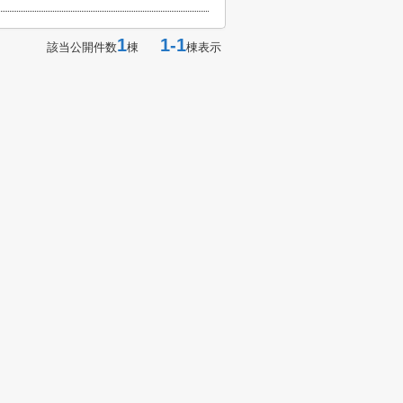
1
1-1
該当公開件数
棟
棟表示