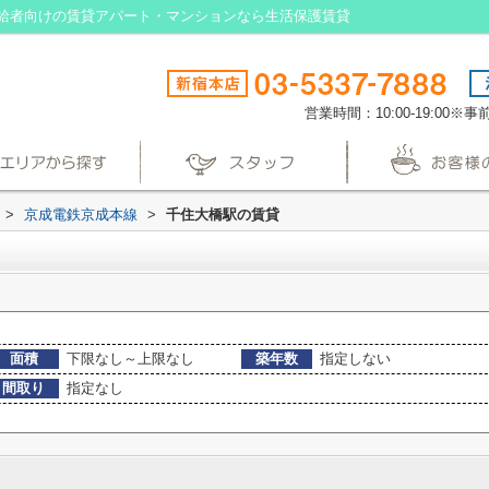
給者向けの賃貸アパート・マンションなら生活保護賃貸
営業時間：10:00-19:00
>
京成電鉄京成本線
>
千住大橋駅の賃貸
面積
下限なし～上限なし
築年数
指定しない
間取り
指定なし