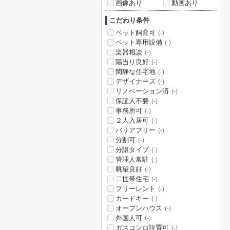
画像あり
動画あり
こだわり条件
ペット飼育可
(-)
ペット専用設備
(-)
楽器相談
(-)
陽当り良好
(-)
閑静な住宅地
(-)
デザイナーズ
(-)
リノベーション済
(-)
保証人不要
(-)
事務所可
(-)
２人入居可
(-)
バリアフリー
(-)
分割可
(-)
分譲タイプ
(-)
管理人常駐
(-)
眺望良好
(-)
二世帯住宅
(-)
フリーレント
(-)
カードキー
(-)
オープンハウス
(-)
外国人可
(-)
ガスコンロ設置可
(-)