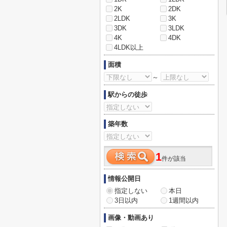
2K
2DK
2LDK
3K
3DK
3LDK
4K
4DK
4LDK以上
面積
～
駅からの徒歩
築年数
1
件が該当
情報公開日
指定しない
本日
3日以内
1週間以内
画像・動画あり