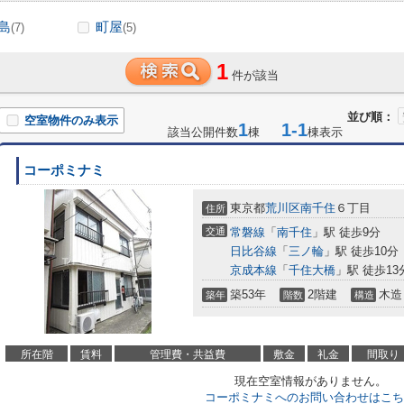
島
町屋
(7)
(5)
1
件が該当
並び順：
空室物件のみ表示
1
1-1
該当公開件数
棟
棟表示
コーポミナミ
東京都
荒川区
南千住
６丁目
住所
交通
常磐線
「
南千住
」駅 徒歩9分
日比谷線
「
三ノ輪
」駅 徒歩10分
京成本線
「
千住大橋
」駅 徒歩13
築53年
2階建
木造
築年
階数
構造
所在階
賃料
管理費・共益費
敷金
礼金
間取り
現在空室情報がありません。
コーポミナミへのお問い合わせはこち