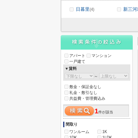
日暮里
新三河
(4)
アパート
マンション
一戸建て
▼賃料
～
敷金・保証金なし
礼金・敷引なし
共益費・管理費込み
1
件が該当
間取り
ワンルーム
1K
1DK
1LDK