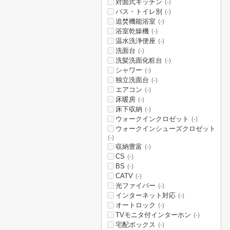
対面式キッチン
(-)
バス・トイレ別
(-)
追焚機能浴室
(-)
浴室乾燥機
(-)
温水洗浄便座
(-)
洗面台
(-)
洗髪洗面化粧台
(-)
シャワー
(-)
独立洗面台
(-)
エアコン
(-)
床暖房
(-)
床下収納
(-)
ウォークインクロゼット
(-)
ウォークインシューズクロゼット
(-)
収納豊富
(-)
CS
(-)
BS
(-)
CATV
(-)
光ファイバー
(-)
インターネット対応
(-)
オートロック
(-)
TVモニタ付インターホン
(-)
宅配ボックス
(-)