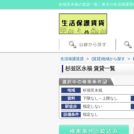
杉並区永福の賃貸一覧｜東京の生活保護受
生活保護賃貸
>
(賃貸)地域から探す
>
杉並区永福 賃貸一覧
地域
杉並区永福
賃料
下限なし～上限なし
駅徒歩
指定しない
設備条件
指定なし