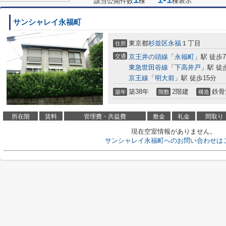
該当公開件数
棟
棟表示
サンシャレイ永福町
東京都
杉並区
永福
１丁目
住所
交通
京王井の頭線
「
永福町
」駅 徒歩
東急世田谷線
「
下高井戸
」駅 徒
京王線
「
明大前
」駅 徒歩15分
築38年
2階建
鉄骨
築年
階数
構造
所在階
賃料
管理費・共益費
敷金
礼金
間取り
現在空室情報がありません。
サンシャレイ永福町へのお問い合わせは