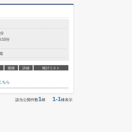
7分
歩10分
造
面積
詳細
検討リスト
こちら
1
1-1
該当公開件数
棟
棟表示