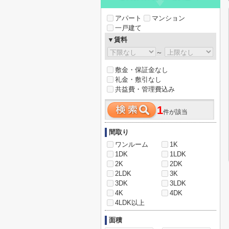
アパート
マンション
一戸建て
▼賃料
～
敷金・保証金なし
礼金・敷引なし
共益費・管理費込み
1
件が該当
間取り
ワンルーム
1K
1DK
1LDK
2K
2DK
2LDK
3K
3DK
3LDK
4K
4DK
4LDK以上
面積