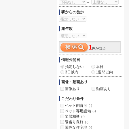
～
駅からの徒歩
築年数
1
件が該当
情報公開日
指定しない
本日
3日以内
1週間以内
画像・動画あり
画像あり
動画あり
こだわり条件
ペット飼育可
(-)
ペット専用設備
(-)
楽器相談
(-)
陽当り良好
(-)
閑静な住宅地
(-)