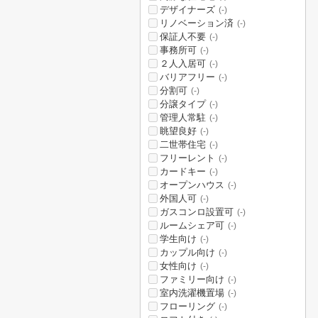
デザイナーズ
(-)
リノベーション済
(-)
保証人不要
(-)
事務所可
(-)
２人入居可
(-)
バリアフリー
(-)
分割可
(-)
分譲タイプ
(-)
管理人常駐
(-)
眺望良好
(-)
二世帯住宅
(-)
フリーレント
(-)
カードキー
(-)
オープンハウス
(-)
外国人可
(-)
ガスコンロ設置可
(-)
ルームシェア可
(-)
学生向け
(-)
カップル向け
(-)
女性向け
(-)
ファミリー向け
(-)
室内洗濯機置場
(-)
フローリング
(-)