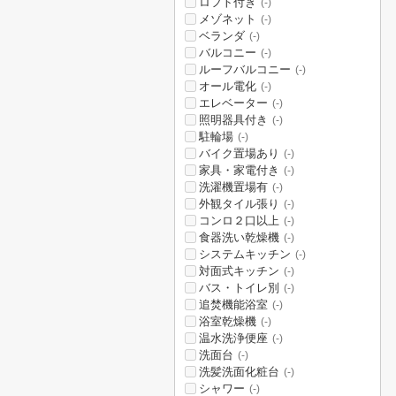
ロフト付き
(-)
メゾネット
(-)
ベランダ
(-)
バルコニー
(-)
ルーフバルコニー
(-)
オール電化
(-)
エレベーター
(-)
照明器具付き
(-)
駐輪場
(-)
バイク置場あり
(-)
家具・家電付き
(-)
洗濯機置場有
(-)
外観タイル張り
(-)
コンロ２口以上
(-)
食器洗い乾燥機
(-)
システムキッチン
(-)
対面式キッチン
(-)
バス・トイレ別
(-)
追焚機能浴室
(-)
浴室乾燥機
(-)
温水洗浄便座
(-)
洗面台
(-)
洗髪洗面化粧台
(-)
シャワー
(-)