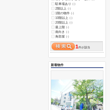
駐車場あり
(-)
2階以上
(-)
1階の物件
(-)
10階以上
(-)
20階以上
(-)
最上階
(-)
南向き
(-)
角部屋
(-)
1
件が該当
新着物件