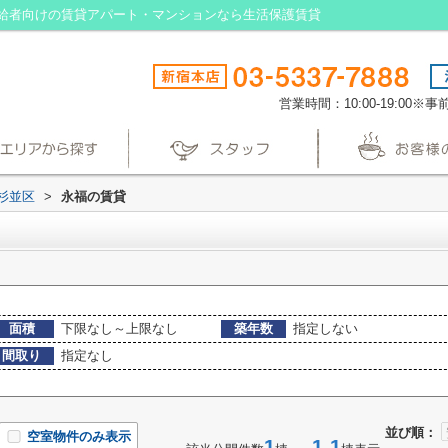
給者向けの賃貸アパート・マンションなら生活保護賃貸
営業時間：10:00-19:00
杉並区
>
永福の賃貸
面積
下限なし～上限なし
築年数
指定しない
間取り
指定なし
並び順：
空室物件のみ表示
1
1-1