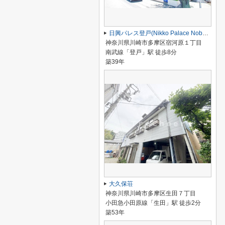
日興パレス登戸(Nikko Palace Noborito)
神奈川県川崎市多摩区宿河原１丁目
南武線「登戸」駅 徒歩8分
築39年
大久保荘
神奈川県川崎市多摩区生田７丁目
小田急小田原線「生田」駅 徒歩2分
築53年