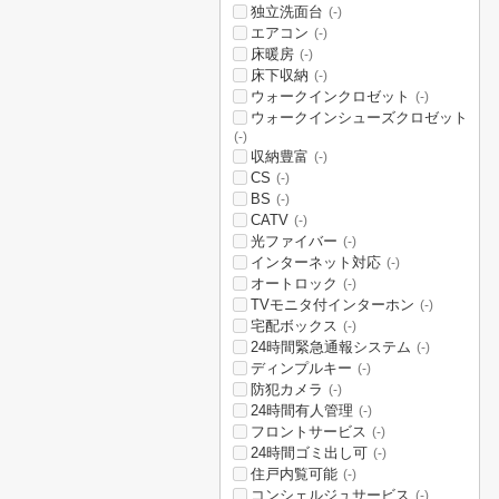
独立洗面台
(-)
エアコン
(-)
床暖房
(-)
床下収納
(-)
ウォークインクロゼット
(-)
ウォークインシューズクロゼット
(-)
収納豊富
(-)
CS
(-)
BS
(-)
CATV
(-)
光ファイバー
(-)
インターネット対応
(-)
オートロック
(-)
TVモニタ付インターホン
(-)
宅配ボックス
(-)
24時間緊急通報システム
(-)
ディンプルキー
(-)
防犯カメラ
(-)
24時間有人管理
(-)
フロントサービス
(-)
24時間ゴミ出し可
(-)
住戸内覧可能
(-)
コンシェルジュサービス
(-)