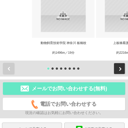
動物飼育技術学院 神奈川 板橋校
上板橋看
約1496m／19分
約2216
前
メールでお問い合わせする(無料)
電話でお問い合わせする
現況の確認はお気軽にお問い合わせください。