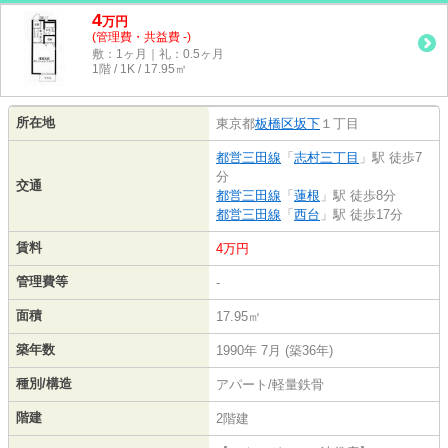
4
万
円
(管理費・共益費 -)
敷：1ヶ月｜礼：0.5ヶ月
1階 / 1K / 17.95㎡
所在地
東京都
板橋区
坂下
１丁目
都営三田線
「
志村三丁目
」駅 徒歩7
分
交通
都営三田線
「
蓮根
」駅 徒歩8分
都営三田線
「
西台
」駅 徒歩17分
賃料
4万円
管理費等
-
面積
17.95㎡
築年数
1990年 7月 (築36年)
種別/構造
アパート/軽量鉄骨
階建
2階建