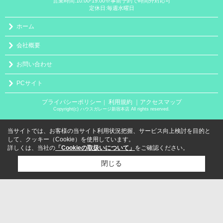
営業時間:10:00-19:00※事前予約で時間外対応可
定休日:毎週水曜日
ホーム
会社概要
お問い合わせ
PCサイト
プライバシーポリシー
利用規約
｜アクセスマップ
｜
Copyright(c) ハウスガレージ新宿本店 All rights reserved.
当サイトでは、お客様の当サイト利用状況把握、サービス向上検討を目的と
して、クッキー（Cookie）を使用しています。
詳しくは、当社の
「Cookieの取扱いについて」
をご確認ください。
閉じる