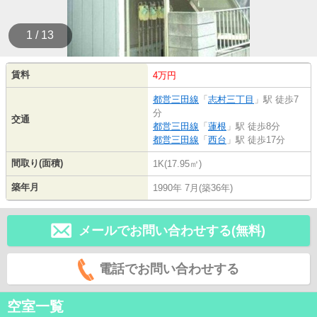
1 / 13
賃料
4万円
都営三田線
「
志村三丁目
」駅 徒歩7
分
交通
都営三田線
「
蓮根
」駅 徒歩8分
都営三田線
「
西台
」駅 徒歩17分
間取り(面積)
1K(17.95㎡)
築年月
1990年 7月(築36年)
メールでお問い合わせする(無料)
電話でお問い合わせする
空室一覧