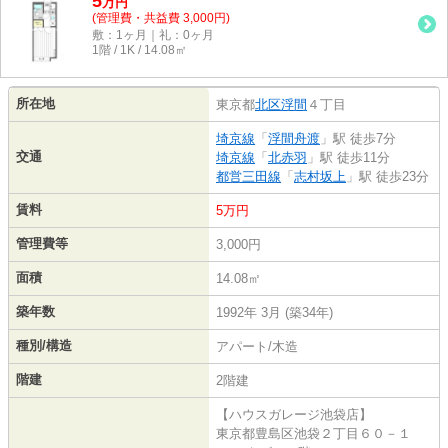
5
万
円
(管理費・共益費 3,000円)
敷：1ヶ月｜礼：0ヶ月
1階 / 1K / 14.08㎡
所在地
東京都
北区
浮間
４丁目
埼京線
「
浮間舟渡
」駅 徒歩7分
交通
埼京線
「
北赤羽
」駅 徒歩11分
都営三田線
「
志村坂上
」駅 徒歩23分
賃料
5万円
管理費等
3,000円
面積
14.08㎡
築年数
1992年 3月 (築34年)
種別/構造
アパート/木造
階建
2階建
【ハウスガレージ池袋店】
東京都豊島区池袋２丁目６０－１