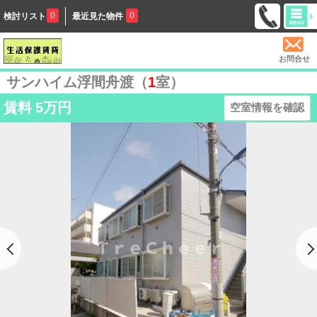
0
0
検討リスト
最近見た物件
お問合せ
サンハイム浮間舟渡（
1
室）
賃料
5万円
空室情報を確認