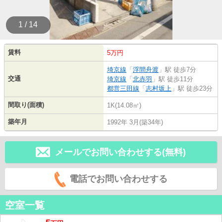
1 / 14
賃料
5万円
埼京線
「
浮間舟渡
」駅 徒歩7分
交通
埼京線
「
北赤羽
」駅 徒歩11分
都営三田線
「
志村坂上
」駅 徒歩23分
間取り(面積)
1K(14.08㎡)
築年月
1992年 3月(築34年)
メールでお問い合わせする(無料)
電話でお問い合わせする
空室一覧