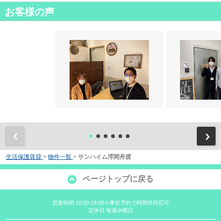
お客様の声
前
生活保護賃貸
>
物件一覧
>
サンハイム浮間舟渡
ページトップに戻る
営業時間:10:00-19:00※事前予約で時間外対応可
定休日:毎週水曜日