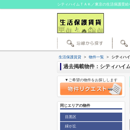
シティハイムＴＡＫ／東京の生活保護受給
生活保護賃貸
>
物件一覧
>
シティハ
過去掲載物件：シティハイ
▼ご希望の物件をお探しします
同じエリアの物件
目黒区
緑が丘