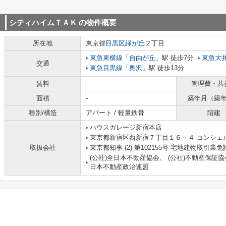
シティハイムＴＡＫ
の物件概要
所在地
東京都
目黒区
緑が丘
２丁目
東急東横線
「
自由が丘
」駅 徒歩7分
東急大
交通
東急目黒線
「
奥沢
」駅 徒歩13分
賃料
-
管理費・共
面積
-
築年月（築
種別/構造
アパート / 軽量鉄骨
階建
ハウスガレージ新宿本店
東京都新宿区西新宿７丁目１６－４ コンシェ
取扱会社
東京都知事 (2) 第102155号 宅地建物取引業免
(公社)全日本不動産協会、 (公社)不動産保証協
日本不動産政治連盟