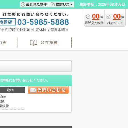
最終更新：2026年08月08日
00
00
件
件
最近見た物件
検討リスト
※事前予約で時間外対応可
定休日：毎週水曜日
お気軽にお問い合わせください。
建物
40年
階建
量鉄骨