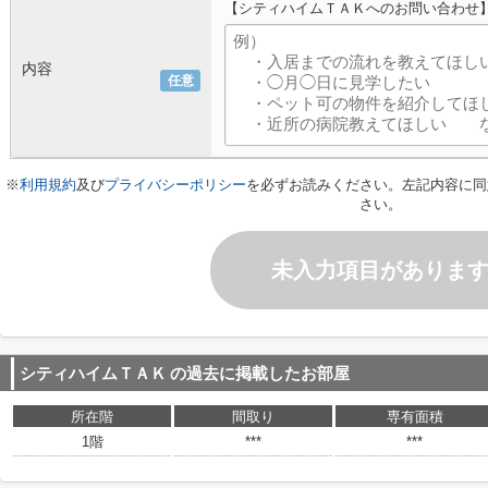
【シティハイムＴＡＫへのお問い合わせ
内容
任意
※
利用規約
及び
プライバシーポリシー
を必ずお読みください。左記内容に同
さい。
未入力項目がありま
シティハイムＴＡＫ
の過去に掲載したお部屋
所在階
間取り
専有面積
1階
***
***