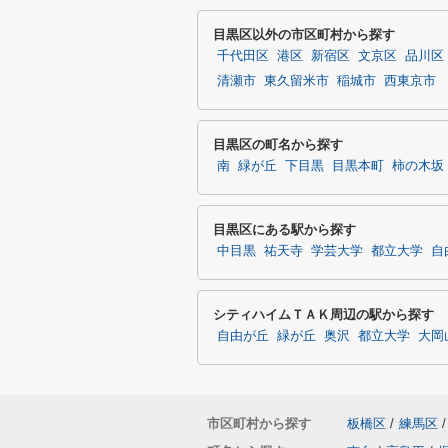
目黒区以外の市区町村から探す
千代田区
港区
新宿区
文京区
品川区
清瀬市
東久留米市
稲城市
西東京市
目黒区の町名から探す
南
緑が丘
下目黒
目黒本町
柿の木坂
目黒区にある駅から探す
中目黒
祐天寺
学芸大学
都立大学
自
シティハイムＴＡＫ周辺の駅から探す
自由が丘
緑が丘
奥沢
都立大学
大岡
市区町村から探す
板橋区
/
練馬区
/