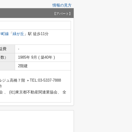
情報の見方
【アパート】
井町線
「
緑が丘
」駅 徒歩11分
益費
-
年数）
1985年 9月 ( 築40年 )
2階建
ルジュ高橋７階
TEL:03-5337-7888
許
会 、 (社)東京都不動産関連業協会、 全