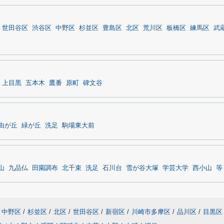
世田谷区
渋谷区
中野区
杉並区
豊島区
北区
荒川区
板橋区
練馬区
武
上目黒
五本木
鷹番
原町
碑文谷
由が丘
緑が丘
洗足
駒場東大前
山
九品仏
田園調布
北千束
洗足
石川台
雪が谷大塚
学芸大学
西小山
等
中野区
/
杉並区
/
北区
/
世田谷区
/
新宿区
/
川崎市多摩区
/
品川区
/
目黒区