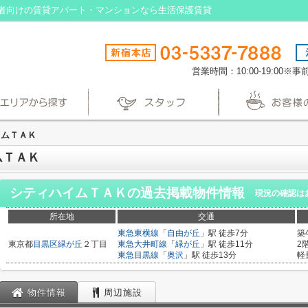
者向けの賃貸アパート・マンションなら生活保護賃貸
営業時間：10:00-19:00
イムＴＡＫ
ムＴＡＫ
シティハイムＴＡＫ
の過去掲載物件情報
現況の確認は
所在地
交通
東急東横線
「
自由が丘
」駅 徒歩7分
築
東京都
目黒区
緑が丘
２丁目
東急大井町線
「
緑が丘
」駅 徒歩11分
2
東急目黒線
「
奥沢
」駅 徒歩13分
軽
物件情報
周辺施設