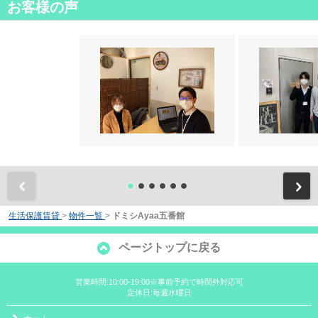
お客様の声
前
生活保護賃貸
>
物件一覧
>
ドミシAyaa五番館
ページトップに戻る
営業時間:10:00-19:00※事前予約で時間外対応可
定休日:毎週水曜日