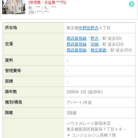
(管理費・共益費 ***円)
敷：***｜礼：***
2階 / *** / ***
所在地
東京都
中野区
野方
４丁目
西武新宿線
「
野方
」駅 徒歩3分
交通
西武新宿線
「
沼袋
」駅 徒歩12分
西武新宿線
「
都立家政
」駅 徒歩15分
賃料
-
管理費等
-
面積
-
築年数
2006年 3月 (築20年)
種別/構造
アパート/木造
階建
2階建
ハウスガレージ新宿本店
東京都新宿区西新宿７丁目１６－
４ コンシェルジュ高橋７階