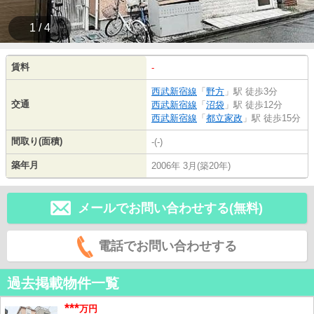
1 / 4
賃料
-
西武新宿線
「
野方
」駅 徒歩3分
交通
西武新宿線
「
沼袋
」駅 徒歩12分
西武新宿線
「
都立家政
」駅 徒歩15分
間取り(面積)
-(-)
築年月
2006年 3月(築20年)
メールでお問い合わせする(無料)
電話でお問い合わせする
過去掲載物件一覧
***
万円