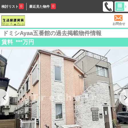
0
0
検討リスト
最近見た物件
お問合せ
ドミシAyaa五番館の過去掲載物件情報
賃料
***
万円