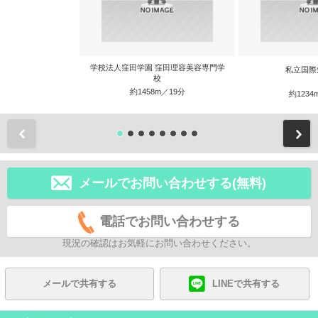
学校法人窪田学園 窪田理容美容専門学
私立国際
校
約1458m／19分
約1234
前
メールでお問い合わせする(無料)
電話でお問い合わせする
現況の確認はお気軽にお問い合わせください。
メールで共有する
LINEで共有する