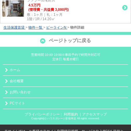
ファブール滝野川
4.5
万
円
(管理費・共益費 3,000円)
敷：1ヶ月｜礼：1ヶ月
1階 / 1R / 14.20㎡
生活保護賃貸
>
物件一覧
>
ビーラインN
>
物件詳細
ページトップに戻る
営業時間:10:00-19:00※事前予約で時間外対応可
定休日:毎週水曜日
ホーム
会社概要
お問い合わせ
PCサイト
プライバシーポリシー
利用規約
｜アクセスマップ
｜
Copyright(c) ハウスガレージ新宿本店 All rights reserved.