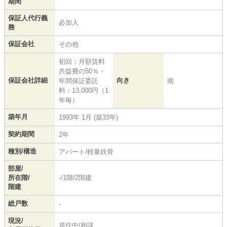
期間
保証人代行義
必加入
務
保証会社
その他
初回：月額賃料
共益費の50％・
保証会社詳細
向き
年間保証委託
南
料：13,000円（1
年毎）
築年月
1993年 1月 (築33年)
契約期間
2年
種別/構造
アパート/軽量鉄骨
部屋/
所在階/
-/1階/2階建
階建
総戸数
-
現況/
居住中/相談