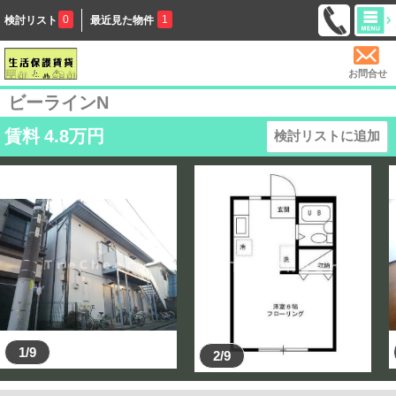
0
1
検討リスト
最近見た物件
お問合せ
ビーラインN
賃料
4.8
万円
検討リストに追加
1/9
2/9