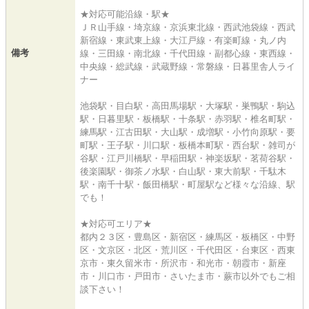
★対応可能沿線・駅★
ＪＲ山手線・埼京線・京浜東北線・西武池袋線・西武
新宿線・東武東上線・大江戸線・有楽町線・丸ノ内
備考
線・三田線・南北線・千代田線・副都心線・東西線・
中央線・総武線・武蔵野線・常磐線・日暮里舎人ライ
ナー
池袋駅・目白駅・高田馬場駅・大塚駅・巣鴨駅・駒込
駅・日暮里駅・板橋駅・十条駅・赤羽駅・椎名町駅・
練馬駅・江古田駅・大山駅・成増駅・小竹向原駅・要
町駅・王子駅・川口駅・板橋本町駅・西台駅・雑司が
谷駅・江戸川橋駅・早稲田駅・神楽坂駅・茗荷谷駅・
後楽園駅・御茶ノ水駅・白山駅・東大前駅・千駄木
駅・南千十駅・飯田橋駅・町屋駅など様々な沿線、駅
でも！
★対応可エリア★
都内２３区・豊島区・新宿区・練馬区・板橋区・中野
区・文京区・北区・荒川区・千代田区・台東区・西東
京市・東久留米市・所沢市・和光市・朝霞市・新座
市・川口市・戸田市・さいたま市・蕨市以外でもご相
談下さい！