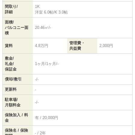
間取り/
1K
詳細
洋室 6.0帖
/
K 3.0帖
面積/
バルコニー面
20.46㎡/-
積
管理費・
賃料
4.8万円
2,000円
共益費
敷金/
礼金/
1ヶ月/1ヶ月/-
保証金
償却/敷引
-/-
更新料
-
駐車場/
-/-
月額料金
保険加入 / 料
有 / 20,000円
金
保険名 / 保険
- / 2年