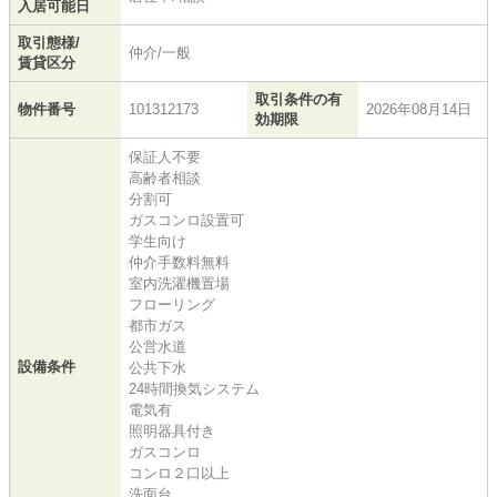
入居可能日
取引態様/
仲介/一般
賃貸区分
取引条件の有
物件番号
101312173
2026年08月14日
効期限
保証人不要
高齢者相談
分割可
ガスコンロ設置可
学生向け
仲介手数料無料
室内洗濯機置場
フローリング
都市ガス
公営水道
設備条件
公共下水
24時間換気システム
電気有
照明器具付き
ガスコンロ
コンロ２口以上
洗面台