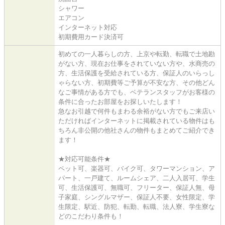
シャワー
エアコン
インターネット対応
初期費用カード決済可
初めての一人暮らしの方、上京や転勤、転職で土地勘
がない方、現在お仕事をされていない方や、水商売の
方、生活保護を受給されている方、保証人のいらっし
ゃらない方、初期費等ご予算が不安な方、その他どん
なご事情がある方でも、ベテランスタッフがお客様の
条件に合ったお部屋をお探しいたします！
急なお引越で何件もまわる余裕がない方でもご来店い
ただければインターネットに掲載されている物件はも
ちろん非公開の他社さんの物件もまとめてご紹介でき
ます！
★対応可能条件★
ペット可、楽器可、バイク可、タワーマンション、ア
パート、一戸建て、ルームシェア、二人入居可、学生
可、生活保護可、無職可、フリーター、保証人無、母
子家庭、シングルマザー、保証人不要、女性限定、学
生限定、駅近、防犯、転勤、転職、法人寮、学生寮な
どのこだわり条件も！