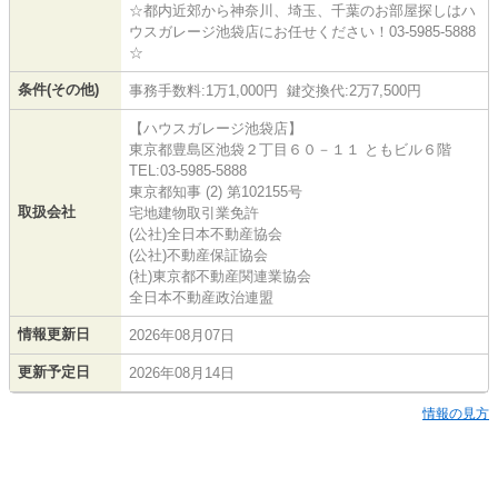
☆都内近郊から神奈川、埼玉、千葉のお部屋探しはハ
ウスガレージ池袋店にお任せください！03-5985-5888
☆
条件(その他)
事務手数料:1万1,000円 鍵交換代:2万7,500円
【ハウスガレージ池袋店】
東京都豊島区池袋２丁目６０－１１ ともビル６階
TEL:03-5985-5888
東京都知事 (2) 第102155号
取扱会社
宅地建物取引業免許
(公社)全日本不動産協会
(公社)不動産保証協会
(社)東京都不動産関連業協会
全日本不動産政治連盟
情報更新日
2026年08月07日
更新予定日
2026年08月14日
情報の見方