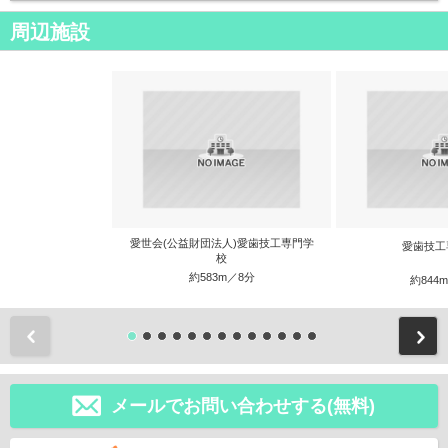
周辺施設
愛世会(公益財団法人)愛歯技工専門学
愛歯技工
校
約583m／8分
約844
前
メールでお問い合わせする(無料)