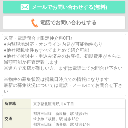
メールでお問い合わせする(無料)
電話でお問い合わせする
来店・電話問合せ限定仲介料0円♪
●内覧現地対応・オンライン内見が可能物件あり
●他社掲載物件もすべてまとめて紹介可能
●他社で検討中・申込み済みのお客様、初期費用がさらに
減額可能か再査定致します
※遠方で来店が難しい方、まずは電話にてお問合せ下さい
※物件の募集状況は掲載日時点での情報になります
最新の募集状況については電話・メールにてお問合せ下さ
い
所在地
東京都
北区
滝野川
４丁目
都営三田線
「
新板橋
」駅 徒歩7分
交通
埼京線
「
板橋
」駅 徒歩13分
都営三田線
「
西巣鴨
」駅 徒歩14分