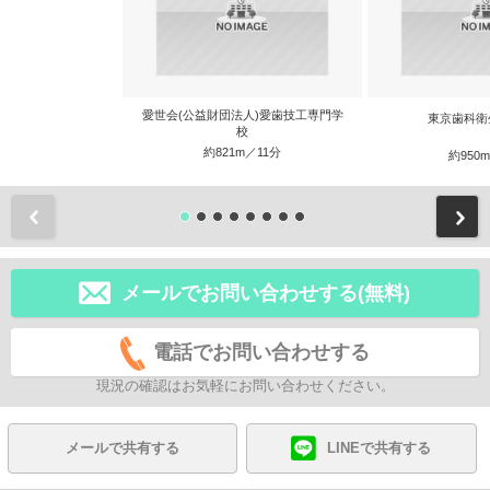
愛世会(公益財団法人)愛歯技工専門学
東京歯科衛
校
約821m／11分
約950
前
メールでお問い合わせする(無料)
電話でお問い合わせする
現況の確認はお気軽にお問い合わせください。
メールで共有する
LINEで共有する