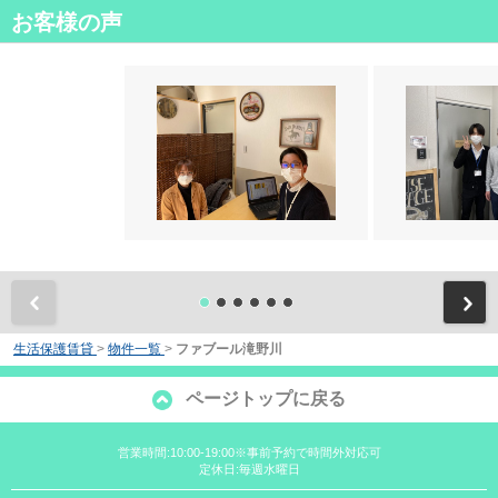
お客様の声
前
生活保護賃貸
>
物件一覧
>
ファブール滝野川
ページトップに戻る
営業時間:10:00-19:00※事前予約で時間外対応可
定休日:毎週水曜日