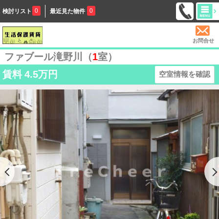
0
0
検討リスト
最近見た物件
お問合せ
ファブール滝野川（
1
室）
賃料
4.5万円
空室情報を確認