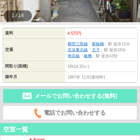
1 / 14
賃料
4.5万円
都営三田線
「
新板橋
」駅 徒歩11分
交通
京浜東北線
「
王子
」駅 徒歩15分
埼京線
「
板橋
」駅 徒歩13分
間取り(面積)
1R(14.20㎡)
築年月
1967年 11月(築58年)
メールでお問い合わせする(無料)
電話でお問い合わせする
空室一覧