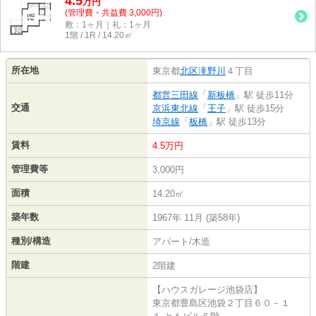
4.5
万
円
(管理費・共益費 3,000円)
敷：1ヶ月｜礼：1ヶ月
1階 / 1R / 14.20㎡
所在地
東京都
北区
滝野川
４丁目
都営三田線
「
新板橋
」駅 徒歩11分
交通
京浜東北線
「
王子
」駅 徒歩15分
埼京線
「
板橋
」駅 徒歩13分
賃料
4.5万円
管理費等
3,000円
面積
14.20㎡
築年数
1967年 11月 (築58年)
種別/構造
アパート/木造
階建
2階建
【ハウスガレージ池袋店】
東京都豊島区池袋２丁目６０－１