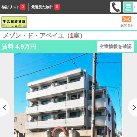
0
0
検討リスト
最近見た物件
お問合せ
メゾン・ド・アベイユ（
1
室）
賃料
4.9万円
空室情報を確認