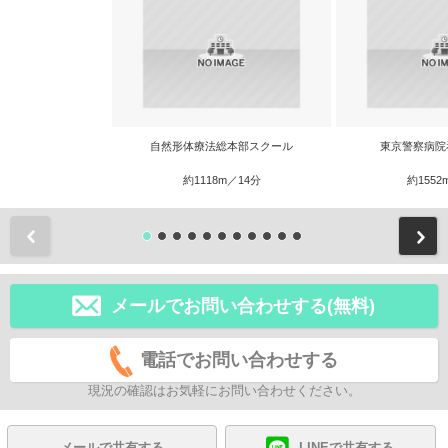
自然形体療法総本部スクール
東京警察病院
約1118m／14分
約1552
前
メールでお問い合わせする(無料)
電話でお問い合わせする
現況の確認はお気軽にお問い合わせください。
メールで共有する
LINEで共有する