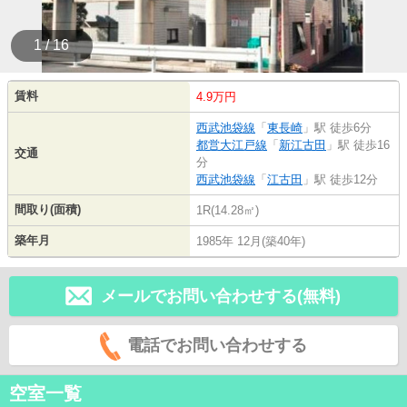
1 / 16
賃料
4.9万円
西武池袋線
「
東長崎
」駅 徒歩6分
都営大江戸線
「
新江古田
」駅 徒歩16
交通
分
西武池袋線
「
江古田
」駅 徒歩12分
間取り(面積)
1R(14.28㎡)
築年月
1985年 12月(築40年)
メールでお問い合わせする(無料)
電話でお問い合わせする
空室一覧