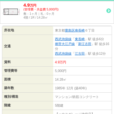
4.9
万
円
(管理費・共益費 5,000円)
敷：1ヶ月｜礼：0ヶ月
4階 / 1R / 14.28㎡
所在地
東京都
豊島区
南長崎
６丁目
西武池袋線
「
東長崎
」駅 徒歩6分
都営大江戸線
「
新江古田
」駅 徒歩16
交通
分
西武池袋線
「
江古田
」駅 徒歩12分
賃料
4.9万円
管理費等
5,000円
面積
14.28㎡
築年数
1985年 12月 (築40年)
種別/構造
マンション/鉄筋コンクリート
階建
5階建